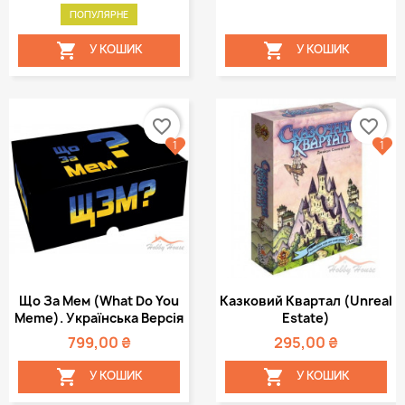
ПОПУЛЯРНЕ


У КОШИК
У КОШИК
favorite_border
favorite_border
1
1
Що За Мем (What Do You
Казковий Квартал (Unreal
Meme). Українська Версія
Estate)
799,00 ₴
295,00 ₴


У КОШИК
У КОШИК