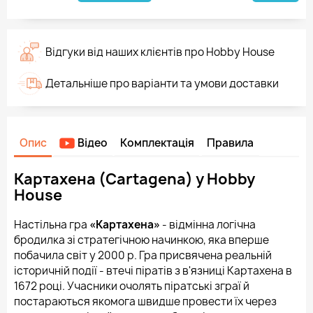
Відгуки від наших клієнтів про Hobby House
Детальніше про варіанти та умови доставки
Опис
Відео
Комплектація
Правила
Картахена (Cartagena) у Hobby
House
Настільна гра
«Картахена»
- відмінна логічна
бродилка зі стратегічною начинкою, яка вперше
побачила світ у 2000 р. Гра присвячена реальній
історичній події - втечі піратів з в'язниці Картахена в
1672 році. Учасники очолять піратські зграї й
постараються якомога швидше провести їх через