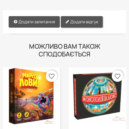
Додати запитання
Додати відгук
МОЖЛИВО ВАМ ТАКОЖ
СПОДОБАЄТЬСЯ
favorite_border
favorite_border