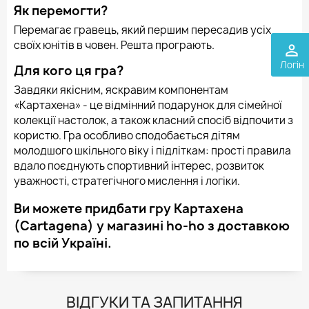
Як перемогти?
Перемагає гравець, який першим пересадив усіх
своїх юнітів в човен. Решта програють.
perm_identity
Логін
Для кого ця гра?
Завдяки якісним, яскравим компонентам
«Картахена» - це відмінний подарунок для сімейної
колекції настолок, а також класний спосіб відпочити з
користю. Гра особливо сподобається дітям
молодшого шкільного віку і підліткам: прості правила
вдало поєднують спортивний інтерес, розвиток
уважності, стратегічного мислення і логіки.
Ви можете придбати гру Картахена
(Cartagena) у магазині ho-ho з доставкою
по всій Україні.
ВІДГУКИ ТА ЗАПИТАННЯ