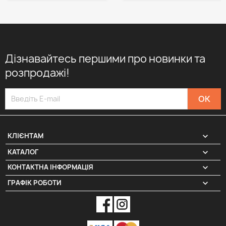
Дізнавайтесь першими про новинки та
розпродажі!

КЛІЄНТАМ

КАТАЛОГ
КОНТАКТНА ІНФОРМАЦІЯ
keyboard_arrow_down
ГРАФІК РОБОТИ
keyboard_arrow_down