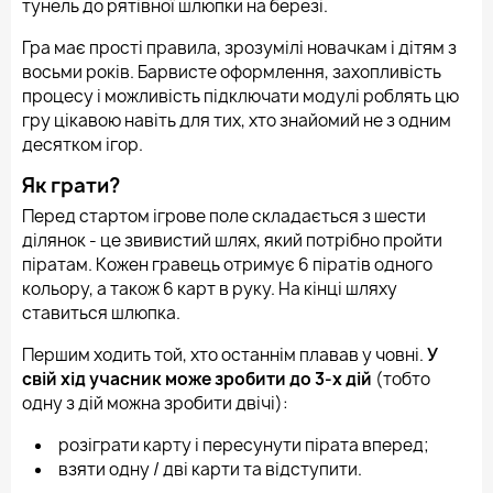
тунель до рятівної шлюпки на березі.
Гра має прості правила, зрозумілі новачкам і дітям з
восьми років. Барвисте оформлення, захопливість
процесу і можливість підключати модулі роблять цю
гру цікавою навіть для тих, хто знайомий не з одним
десятком ігор.
Як грати?
Перед стартом ігрове поле складається з шести
ділянок - це звивистий шлях, який потрібно пройти
піратам. Кожен гравець отримує 6 піратів одного
кольору, а також 6 карт в руку. На кінці шляху
ставиться шлюпка.
Першим ходить той, хто останнім плавав у човні.
У
свій хід учасник може зробити до 3-х дій
(тобто
одну з дій можна зробити двічі):
розіграти карту і пересунути пірата вперед;
взяти одну / дві карти та відступити.