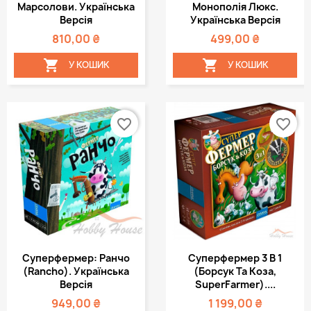
Марсолови. Українська
Монополія Люкс.
Версія
Українська Версія
810,00 ₴
499,00 ₴


У КОШИК
У КОШИК
favorite_border
favorite_border
Суперфермер: Ранчо
Суперфермер 3 В 1
(Rancho). Українська
(Борсук Та Коза,
Версія
SuperFarmer)....
949,00 ₴
1 199,00 ₴