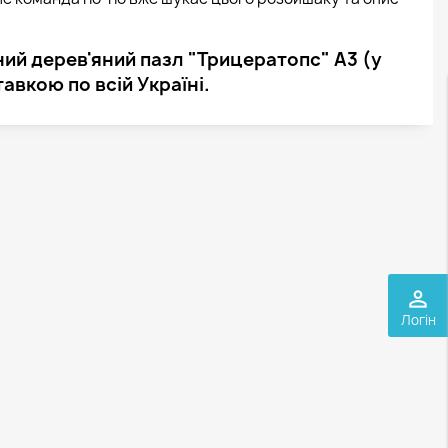
ний дерев'яний пазл "Трицератопс" А3 (у
тавкою по всій Україні.
perm_identity
Логін