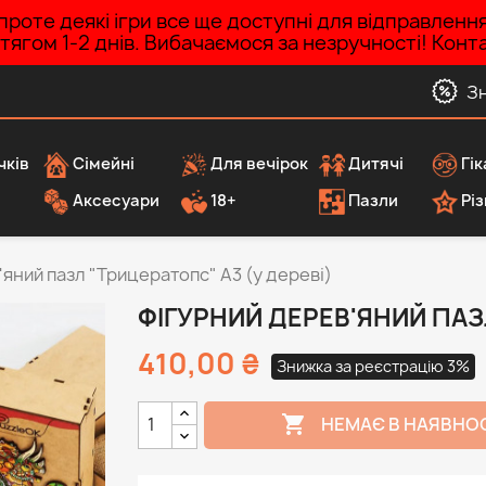
роте деякі ігри все ще доступні для відправленн
ротягом 1-2 днів. Вибачаємося за незручності! Ко
З
чків
Сімейні
Для вечірок
Дитячі
Гік
Аксесуари
18+
Пазли
Різ
яний пазл "Трицератопс" А3 (у дереві)
ФІГУРНИЙ ДЕРЕВ'ЯНИЙ ПАЗЛ
410,00 ₴
Знижка за реєстрацію 3%

НЕМАЄ В НАЯВНО