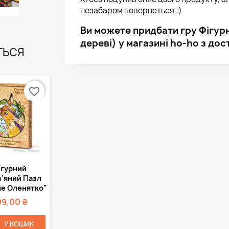
незабаром повернеться :)
Ви можете придбати гру Фігур
дереві) у магазині ho-ho з дос
ТЬСЯ
favorite_border
Швидкий
ігурний
регляд
'яний Пазл
не Оленятко"
99,00 ₴
У КОШИК