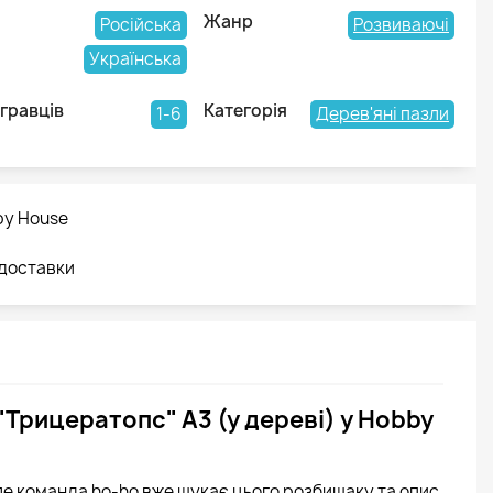
Жанр
Російська
Розвиваючі
Українська
 гравців
Категорія
1-6
Дерев'яні пазли
by House
 доставки
"Трицератопс" А3 (у дереві) у Hobby
ле команда ho-ho вже шукає цього розбишаку та опис