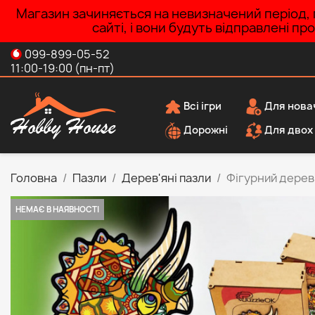
Магазин зачиняється на невизначений період, п
сайті, і вони будуть відправлені п
099-899-05-52
11:00-19:00 (пн-пт)
Всі ігри
Для нова
Дорожні
Для двох
Головна
Пазли
Дерев'яні пазли
Фігурний дерев'
НЕМАЄ В НАЯВНОСТІ