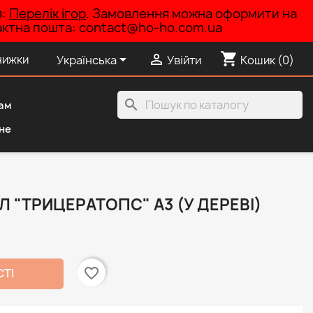
я:
Перелік ігор
. Замовлення можна оформити на
нтактна пошта: contact@ho-ho.com.ua
shopping_cart


нижки
Українська
Увійти
Кошик
(0)
search
ам
не
 "ТРИЦЕРАТОПС" А3 (У ДЕРЕВІ)
favorite_border
СТІ