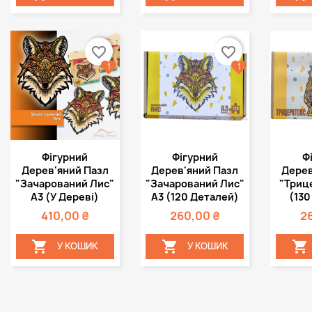
favorite_border
favorite_border
1
1
Швидкий
Швидкий



Фігурний
Фігурний
Ф
перегляд
перегляд
пе
Дерев'яний Пазл
Дерев'яний Пазл
Дерев
"Зачарований Лис"
"Зачарований Лис"
"Триц
А3 (у Дереві)
А3 (120 Деталей)
(130
410,00 ₴
260,00 ₴
2



У КОШИК
У КОШИК