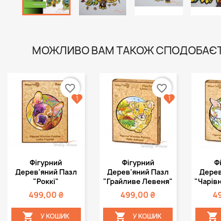
МОЖЛИВО ВАМ ТАКОЖ СПОДОБАЄ
favorite_border
favorite_border
1
1
Швидкий
Швидкий



Фігурний
Фігурний
Ф
перегляд
перегляд
пе
Дерев'яний Пазл
Дерев'яний Пазл
Дерев
"Роккі"
"Грайливе Левеня"
"Чарів
499,00 ₴
499,00 ₴
4



У КОШИК
У КОШИК