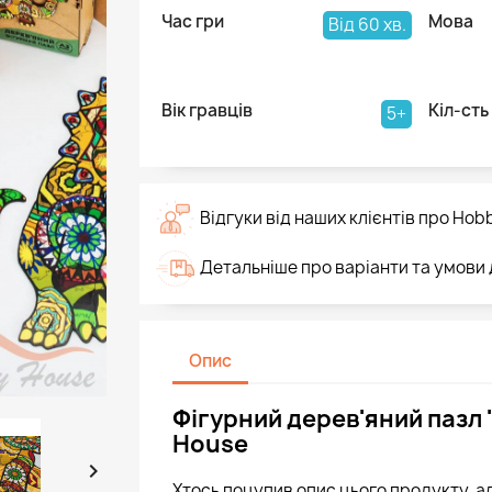
Час гри
Мова
Від 60 хв.
Вік гравців
Кіл-сть
5+
Відгуки від наших клієнтів про Hob
Детальніше про варіанти та умови
Опис
Фігурний дерев'яний пазл 
House

Хтось поцупив опис цього продукту, а