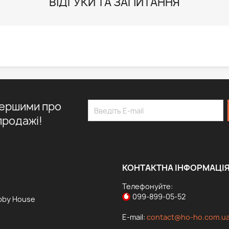
ВІДГУКИ ТА ЗАПИТАННЯ
першими про
продажі!
КОНТАКТНА ІНФОРМАЦІ
Телефонуйте:
099-899-05-52
bby House
E-mail:
contact@ho-ho.com.u