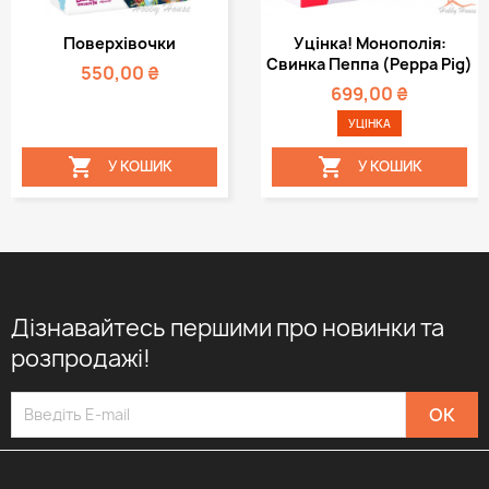
Поверхівочки
Уцінка! Монополія:
Свинка Пеппа (Peppa Pig)
550,00 ₴
699,00 ₴
УЦІНКА


У КОШИК
У КОШИК
Дізнавайтесь першими про новинки та
розпродажі!