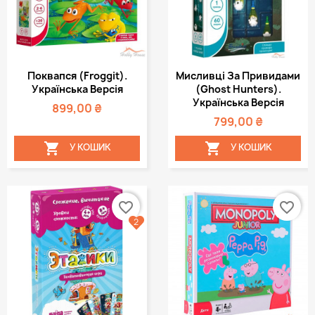
Поквапся (Froggit).
Мисливці За Привидами
Українська Версія
(Ghost Hunters).
Українська Версія
899,00 ₴
799,00 ₴


У КОШИК
У КОШИК
favorite_border
favorite_border
2