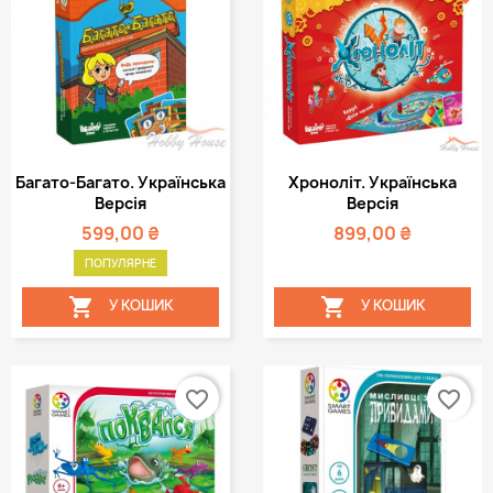
Багато-Багато. Українська
Хроноліт. Українська
Версія
Версія
599,00 ₴
899,00 ₴
ПОПУЛЯРНЕ


У КОШИК
У КОШИК
favorite_border
favorite_border