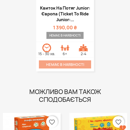
Квиток На Потяг Junior:
Європа (Ticket To Ride
Junior:...
1 390,00 ₴
НЕМАЄ В НАЯВНОСТІ
15 - 30 хв.
6+
2-4
НЕМАЄ В НАЯВНОСТІ
МОЖЛИВО ВАМ ТАКОЖ
СПОДОБАЄТЬСЯ
favorite_border
favorite_border
1