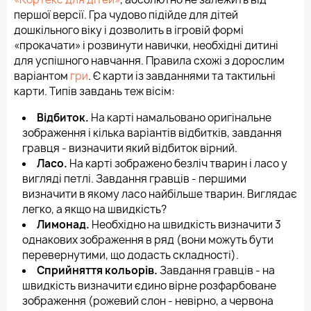
першої версії. Гра чудово підійде для дітей
дошкільного віку і дозволить в ігровій формі
«прокачати» і розвинути навички, необхідні дитині
для успішного навчання. Правила схожі з дорослим
варіантом
гри
. Є карти із завданнями та тактильні
карти. Типів завдань теж вісім:
Відбиток.
На карті намальовано оригінальне
зображення і кілька варіантів відбитків, завдання
гравця - визначити який відбиток вірний.
Ласо.
На карті зображено безліч тварин і ласо у
вигляді петлі. Завдання гравців - першими
визначити в якому ласо найбільше тварин. Виглядає
легко, а якщо на швидкість?
Лимонад.
Необхідно на швидкість визначити 3
однакових зображення в ряд (вони можуть бути
перевернутими, що додасть складності).
Сприйняття кольорів.
Завдання гравців - на
швидкість визначити єдино вірне розфарбоване
зображення (рожевий слон - невірно, а червона