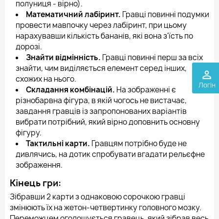
полуниця - вірно).
Математичний лабіринт.
Гравці повинні подумки
провести мавпочку через лабіринт, при цьому
нарахувавши кількість бананів, які вона з'їсть по
дорозі.
Знайти відмінність.
Гравці повинні перш за всіх
знайти, чим виділяється елемент серед інших,
perm_identity
схожих на нього.
Логін
Складання комбінацій.
На зображенні є
різнобарвна фігура, в якій чогось не вистачає,
завдання гравців із запропонованих варіантів
вибрати потрібний, який вірно доповнить основну
фігуру.
Тактильні карти.
Гравцям потрібно буде не
дивлячись, на дотик спробувати вгадати рельєфне
зображення.
Кінець гри:
Зібравши 2 карти з однаковою сорочкою гравці
змінюють їх на жетон-четвертинку головного мозку.
Переможцем оголошується гравець, який зібрав весь