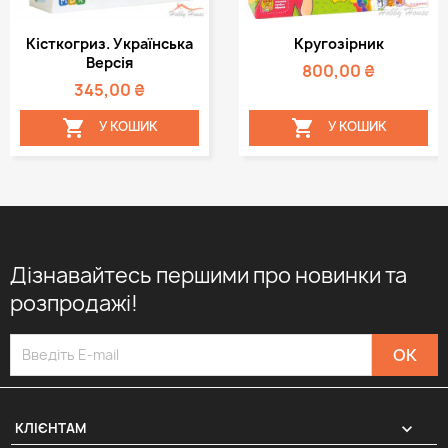
Кісткогриз. Українська
Кругозірник
Версія
800,00 ₴
345,00 ₴


У КОШИК
У КОШИК
Дізнавайтесь першими про новинки та
розпродажі!

КЛІЄНТАМ