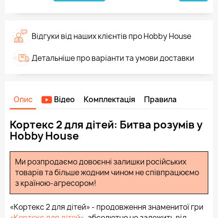
Відгуки від наших клієнтів про Hobby House
Детальніше про варіанти та умови доставки
Опис
Відео
Комплектація
Правила
Кортекс 2 для дітей: Битва розумів у
Hobby House
Ми розпродаємо довоєнні залишки російських
товарів та більше жодним чином не співпрацюємо
з країною-агресором!
«Кортекс 2 для дітей» - продовження знаменитої гри
«Кортекс для дітей»
, абсолютно не залежить від