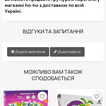
магазині ho-ho з доставкою по всій
Україні.
ВІДГУКИ ТА ЗАПИТАННЯ
Додати запитання
Додати відгук
МОЖЛИВО ВАМ ТАКОЖ
СПОДОБАЄТЬСЯ
favorite_border
favorite_border
2