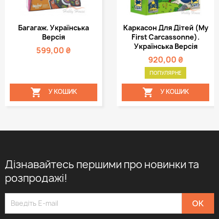
Багагаж. Українська
Каркасон Для Дітей (My
Версія
First Carcassonne).
Українська Версія
599,00 ₴
920,00 ₴
ПОПУЛЯРНЕ


У КОШИК
У КОШИК
Дізнавайтесь першими про новинки та
розпродажі!