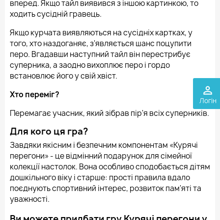
вперед. Якщо тайл виявився з іншою картинкою, то
ходить сусідній гравець.
Якщо курчата виявляються на сусідніх картках, у
того, хто наздоганяє, з'являється шанс поцупити
перо. Вгадавши наступний тайл він перестрибує
суперника, а заодно вихоплює перо і гордо
встановлює його у свій хвіст.
perm_identity
Хто переміг?
Логін
Перемагає учасник, який зібрав пір'я всіх суперників.
Для кого ця гра?
Завдяки якісним і безпечним компонентам «Курячі
перегони» - це відмінний подарунок для сімейної
колекції настолок. Вона особливо сподобається дітям
дошкільного віку і старше: прості правила вдало
поєднують спортивний інтерес, розвиток пам'яті та
уважності.
Ви можете придбати гру Курячі перегони у