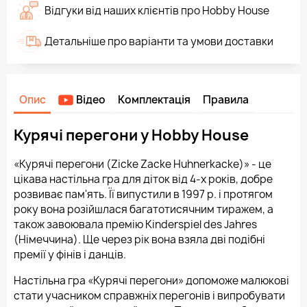
Відгуки від наших клієнтів про Hobby House
Детальніше про варіанти та умови доставки
Опис
Відео
Комплектація
Правила
Курячі перегони у Hobby House
«Курячі перегони (Zicke Zacke Huhnerkacke)» - це
цікава настільна гра для діток від 4-х років, добре
розвиває пам'ять. Її випустили в 1997 р. і протягом
року вона розійшлася багатотисячним тиражем, а
також завоювала премію Kinderspiel des Jahres
(Німеччина). Ще через рік вона взяла дві подібні
премії у фінів і данців.
Настільна гра «Курячі перегони» допоможе малюкові
стати учасником справжніх перегонів і випробувати