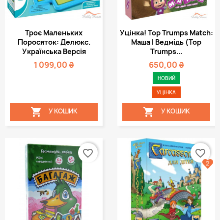
Троє Маленьких
Уцінка! Top Trumps Match:
Поросяток: Делюкс.
Маша І Ведмідь (Top
Українська Версія
Trumps...
1 099,00 ₴
650,00 ₴
НОВИЙ
УЦІНКА


У КОШИК
У КОШИК
favorite_border
favorite_border
2