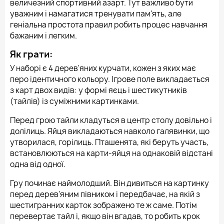
величезний спортивний азарт. Тут важливо бути
уважним і намагатися тренувати пам'ять, але
геніальна простота правил робить процес навчання
бажаним і легким.
Як грати:
У наборі є 4 дерев'яних курчати, кожен з яких має
перо ідентичного кольору. Ігрове поле викладається
з карт двох видів: у формі яєць і шестикутників
(тайлів) із суміжними картинками.
Перед грою тайли кладуться в центр столу довільно і
долілиць. Яйця викладаються навколо галявинки, що
утворилася, горілиць. Пташенята, які беруть участь,
встановлюються на карти-яйця на однаковій відстані
одна від одної.
Гру починає наймолодший. Він дивиться на картинку
перед дерев'яним півником і передбачає, на якій з
шестигранних карток зображено те ж саме. Потім
перевертає тайл і, якщо він вгадав, то робить крок