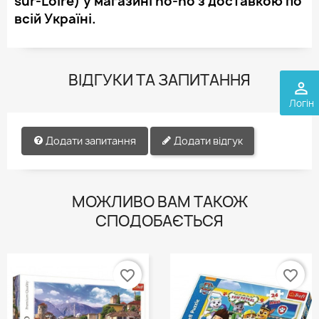
sur-Loire) у магазині ho-ho з доставкою по
всій Україні.
ВІДГУКИ ТА ЗАПИТАННЯ
perm_identity
Логін
Додати запитання
Додати відгук
МОЖЛИВО ВАМ ТАКОЖ
СПОДОБАЄТЬСЯ
favorite_border
favorite_border