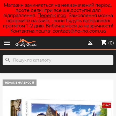
Магазин зачиняється на невизначений період,
проте деякі ігри все ще доступні для
відправлення:
Перелік ігор
. Замовлення можна
оформити на сайті, і вони будуть відправлені
протягом 1-2 днів. Вибачаємося за незручності!
Контактна пошта: contact@ho-ho.com.ua

shopping_cart

(0)
search
НЕМАЄ В НАЯВНОСТІ