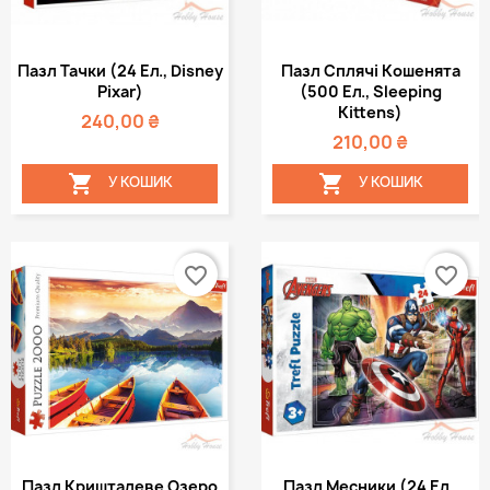
Пазл Тачки (24 Ел., Disney
Пазл Сплячі Кошенята
Pixar)
(500 Ел., Sleeping
Kittens)
240,00 ₴
210,00 ₴


У КОШИК
У КОШИК
favorite_border
favorite_border
Пазл Кришталеве Озеро
Пазл Месники (24 Ел.,