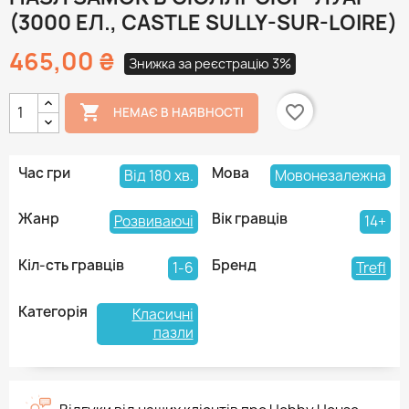
(3000 ЕЛ., CASTLE SULLY-SUR-LOIRE)
465,00 ₴
Знижка за реєстрацію 3%

favorite_border
НЕМАЄ В НАЯВНОСТІ
Час гри
Мова
Від 180 хв.
Мовонезалежна
Жанр
Вік гравців
Розвиваючі
14+
Кіл-сть гравців
Бренд
1-6
Trefl
Категорія
Класичні
пазли