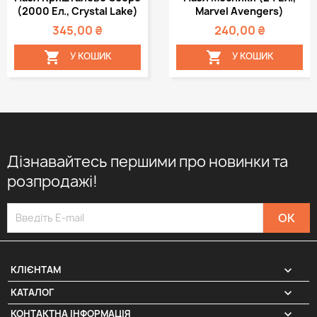
(2000 Ел., Crystal Lake)
Marvel Avengers)
345,00 ₴
240,00 ₴


У КОШИК
У КОШИК
Дізнавайтесь першими про новинки та
розпродажі!

КЛІЄНТАМ

КАТАЛОГ
КОНТАКТНА ІНФОРМАЦІЯ
keyboard_arrow_down