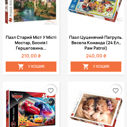
Пазл Старий Міст У Місті
Пазл Цуценячий Патруль.
Мостар, Боснія І
Весела Команда (24 Ел.,
Герцеговина...
Paw Patrol)
210,00 ₴
240,00 ₴


У КОШИК
У КОШИК
favorite_border
favorite_border