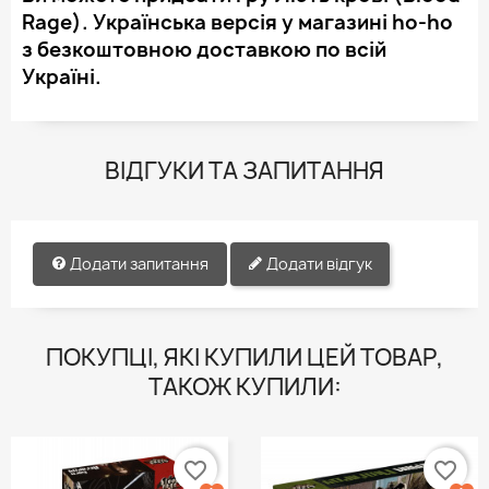
Rage). Українська версія у магазині ho-ho
з безкоштовною доставкою по всій
Україні.
ВІДГУКИ ТА ЗАПИТАННЯ
Додати запитання
Додати відгук
ПОКУПЦІ, ЯКІ КУПИЛИ ЦЕЙ ТОВАР,
ТАКОЖ КУПИЛИ:
favorite_border
favorite_border