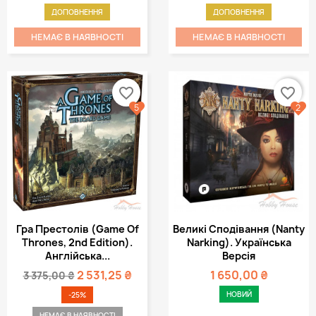
ДОПОВНЕННЯ
ДОПОВНЕННЯ
НЕМАЄ В НАЯВНОСТІ
НЕМАЄ В НАЯВНОСТІ
favorite_border
favorite_border
5
2
Гра Престолів (Game Of
Великі Сподівання (Nanty
Thrones, 2nd Edition).
Narking). Українська
Англійська...
Версія
2 531,25 ₴
1 650,00 ₴
3 375,00 ₴
НОВИЙ
-25%
НЕМАЄ В НАЯВНОСТІ