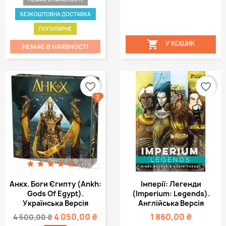
БЕЗКОШТОВНА ДОСТАВКА
ПОПУЛЯРНЕ

У КОШИК
НЕМАЄ В НАЯВНОСТІ
favorite_border
favorite_border
3
(1)
Анкх. Боги Єгипту (Ankh:
Імперії: Легенди
Gods Of Egypt).
(Imperium: Legends).
Українська Версія
Англійська Версія
4 050,00 ₴
1 860,00 ₴
4 500,00 ₴