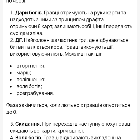
по черзі.
Дари богів.
Гравці отримують на руки карти та
надходять з ними за принципом драфта -
отримуючи 8 карт, залишають собі 1, інші передають
сусідам зліва.
Дії.
Найголовніша частина гри, де відбуваються
битви та ллється кров. Гравці виконують дії,
використовуючи лють. Можливі такі дії:
вторгнення;
марш;
поліпшення;
воля богів;
розграбування.
Фаза закінчиться, коли лють всіх гравців опуститься
до 0.
Скидання.
При переході в наступну епоху гравці
скидають всі карти, крім однієї.
Воля богів.
Гравці відкривають викладені на