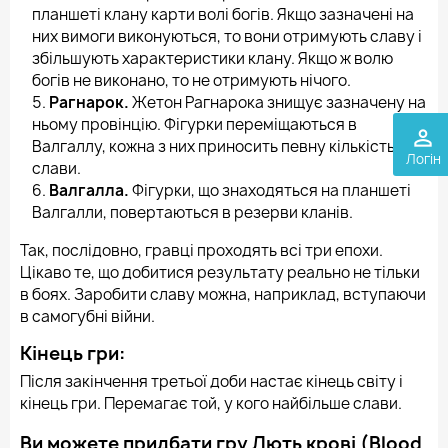
планшеті клану карти волі богів. Якщо зазначені на
них вимоги виконуються, то вони отримують славу і
збільшують характеристики клану. Якщо ж волю
богів не виконано, то не отримують нічого.
Рагнарок.
Жетон Рагнарока знищує зазначену на
ньому провінцію. Фігурки переміщаються в
perm_identity
Валгаллу, кожна з них приносить певну кількість
Логін
слави.
Валгалла.
Фігурки, що знаходяться на планшеті
Валгалли, повертаються в резерви кланів.
Так, послідовно, гравці проходять всі три епохи.
Цікаво те, що добитися результату реально не тільки
в боях. Заробити славу можна, наприклад, вступаючи
в самогубні війни.
Кінець гри:
Після закінчення третьої доби настає кінець світу і
кінець гри. Перемагає той, у кого найбільше слави.
Ви можете придбати гру Лють крові (Blood