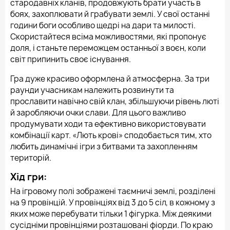
стародавніх кланів, продовжують брати участь в
боях, захоплювати й грабувати землі. У свої останні
години боги особливо щедрі на дари та милості.
Скористайтеся всіма можливостями, які пропонує
доля, і станьте переможцем останньої з воєн, коли
світ припинить своє існування.
Гра дуже красиво оформлена й атмосферна. За три
раунди учасникам належить розвинути та
прославити навічно свій клан, збільшуючи рівень люті
й заробляючи очки слави. Для цього важливо
продумувати ходи та ефективно використовувати
комбінації карт. «Лють крові» сподобається тим, хто
любить динамічні ігри з битвами та захопленням
територій.
Хід гри:
На ігровому полі зображені таємничі землі, розділені
на 9 провінцій. У провінціях від 3 до 5 сіл, в кожному з
яких може перебувати тільки 1 фігурка. Між деякими
сусідніми провінціями розташовані фіорди. По краю