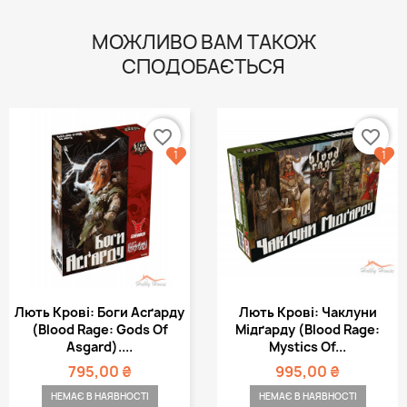
МОЖЛИВО ВАМ ТАКОЖ
СПОДОБАЄТЬСЯ
favorite_border
favorite_border
1
1
Лють Крові: Боги Асґарду
Лють Крові: Чаклуни
(Blood Rage: Gods Of
Мідґарду (Blood Rage:
Asgard)....
Mystics Of...
795,00 ₴
995,00 ₴
НЕМАЄ В НАЯВНОСТІ
НЕМАЄ В НАЯВНОСТІ