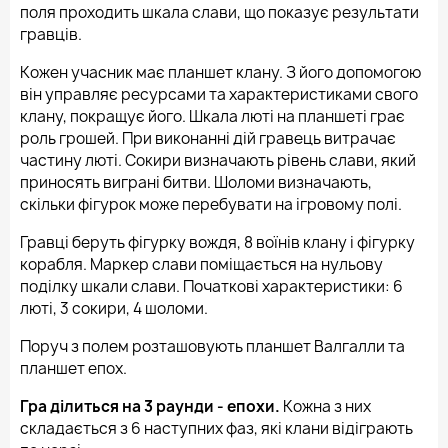
поля проходить шкала слави, що показує результати
гравців.
Кожен учасник має планшет клану. З його допомогою
він управляє ресурсами та характеристиками свого
клану, покращує його. Шкала люті на планшеті грає
роль грошей. При виконанні дій гравець витрачає
частину люті. Сокири визначають рівень слави, який
приносять виграні битви. Шоломи визначають,
скільки фігурок може перебувати на ігровому полі.
Гравці беруть фігурку вождя, 8 воїнів клану і фігурку
корабля. Маркер слави поміщається на нульову
поділку шкали слави. Початкові характеристики: 6
люті, 3 сокири, 4 шоломи.
Поруч з полем розташовують планшет Валгалли та
планшет епох.
Гра ділиться на 3 раунди - епохи.
Кожна з них
складається з 6 наступних фаз, які клани відіграють