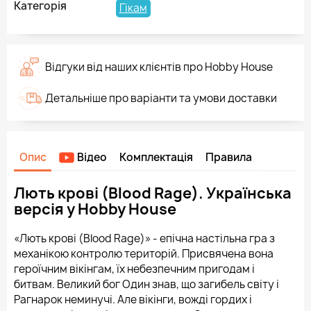
Категорія
Гікам
Відгуки від наших клієнтів про Hobby House
Детальніше про варіанти та умови доставки
Опис
Відео
Комплектація
Правила
Лють крові (Blood Rage). Українська
версія у Hobby House
«Лють крові (Blood Rage)» - епічна настільна гра з
механікою контролю територій. Присвячена вона
героїчним вікінгам, їх небезпечним пригодам і
битвам. Великий бог Один знав, що загибель світу і
Рагнарок неминучі. Але вікінги, вожді гордих і