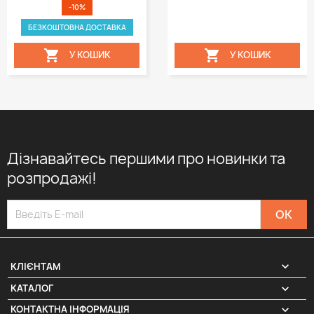
-10%
БЕЗКОШТОВНА ДОСТАВКА


У КОШИК
У КОШИК
Дізнавайтесь першими про новинки та
розпродажі!

КЛІЄНТАМ

КАТАЛОГ
КОНТАКТНА ІНФОРМАЦІЯ
keyboard_arrow_down