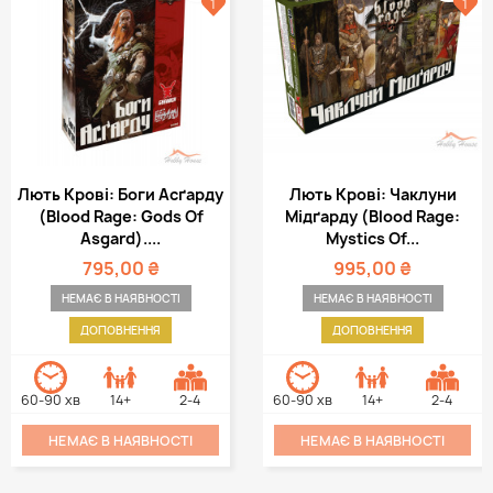
1
1
Лють Крові: Боги Асґарду
Лють Крові: Чаклуни
(Blood Rage: Gods Of
Мідґарду (Blood Rage:
Asgard)....
Mystics Of...
795,00 ₴
995,00 ₴
НЕМАЄ В НАЯВНОСТІ
НЕМАЄ В НАЯВНОСТІ
ДОПОВНЕННЯ
ДОПОВНЕННЯ
60-90 хв
14+
2-4
60-90 хв
14+
2-4
НЕМАЄ В НАЯВНОСТІ
НЕМАЄ В НАЯВНОСТІ