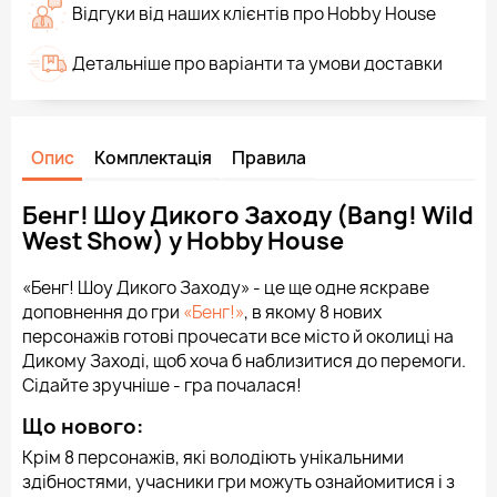
Відгуки від наших клієнтів про Hobby House
Детальніше про варіанти та умови доставки
Опис
Комплектація
Правила
Бенг! Шоу Дикого Заходу (Bang! Wild
West Show) у Hobby House
«Бенг! Шоу Дикого Заходу» - це ще одне яскраве
доповнення до гри
«Бенг!»
, в якому 8 нових
персонажів готові прочесати все місто й околиці на
Дикому Заході, щоб хоча б наблизитися до перемоги.
Сідайте зручніше - гра почалася!
Що нового:
Крім 8 персонажів, які володіють унікальними
здібностями, учасники гри можуть ознайомитися і з