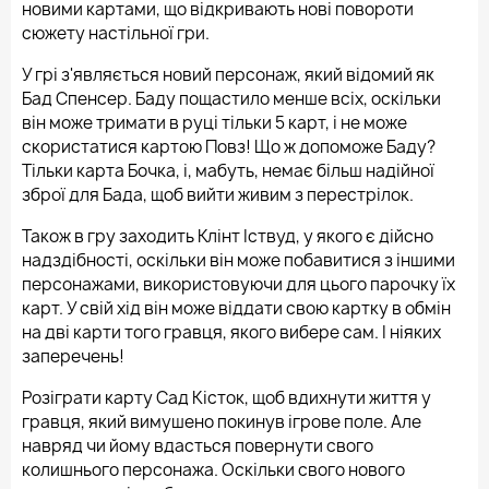
новими картами, що відкривають нові повороти
сюжету настільної гри.
У грі з'являється новий персонаж, який відомий як
Бад Спенсер. Баду пощастило менше всіх, оскільки
він може тримати в руці тільки 5 карт, і не може
скористатися картою Повз! Що ж допоможе Баду?
Тільки карта Бочка, і, мабуть, немає більш надійної
зброї для Бада, щоб вийти живим з перестрілок.
Також в гру заходить Клінт Іствуд, у якого є дійсно
надздібності, оскільки він може побавитися з іншими
персонажами, використовуючи для цього парочку їх
карт. У свій хід він може віддати свою картку в обмін
на дві карти того гравця, якого вибере сам. І ніяких
заперечень!
Розіграти карту Сад Кісток, щоб вдихнути життя у
гравця, який вимушено покинув ігрове поле. Але
навряд чи йому вдасться повернути свого
колишнього персонажа. Оскільки свого нового