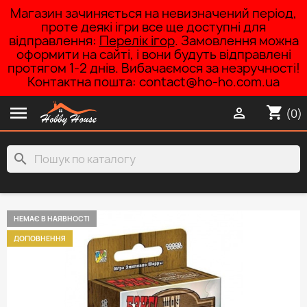
Магазин зачиняється на невизначений період,
проте деякі ігри все ще доступні для
відправлення:
Перелік ігор
. Замовлення можна
оформити на сайті, і вони будуть відправлені
протягом 1-2 днів. Вибачаємося за незручності!
Контактна пошта: contact@ho-ho.com.ua

shopping_cart

(0)
search
НЕМАЄ В НАЯВНОСТІ
ДОПОВНЕННЯ