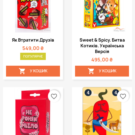
Як Втратити Друзів
Sweet & Spicy. Битва
Котиків. Українська
549,00 ₴
Версія
ПОПУЛЯРНЕ
495,00 ₴


У КОШИК
У КОШИК
favorite_border
favorite_border