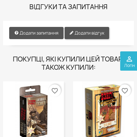
ВІДГУКИ ТА ЗАПИТАННЯ
Додати запитання
Додати відгук
ПОКУПЦІ, ЯКІ КУПИЛИ ЦЕЙ ТОВАР,
perm_identity
Логін
ТАКОЖ КУПИЛИ:
favorite_border
favorite_border