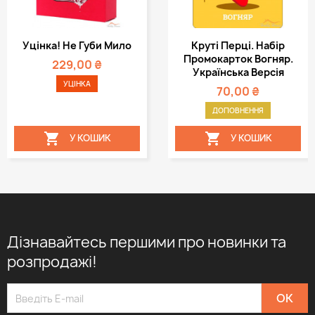
Уцінка! Не Губи Мило
Круті Перці. Набір
Промокарток Вогняр.
229,00 ₴
Українська Версія
УЦІНКА
70,00 ₴
ДОПОВНЕННЯ


У КОШИК
У КОШИК
Дізнавайтесь першими про новинки та
розпродажі!