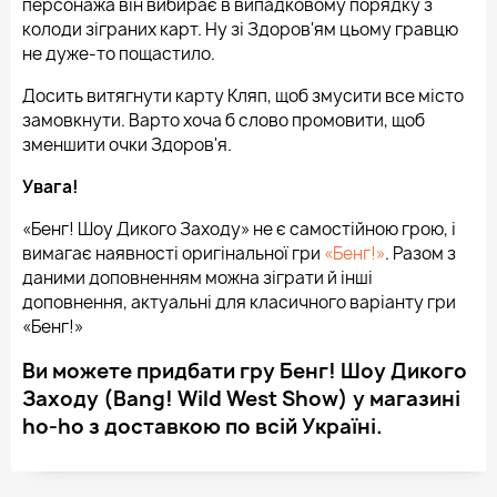
персонажа він вибирає в випадковому порядку з
колоди зіграних карт. Ну зі Здоров'ям цьому гравцю
не дуже-то пощастило.
Досить витягнути карту Кляп, щоб змусити все місто
замовкнути. Варто хоча б слово промовити, щоб
зменшити очки Здоров'я.
Увага!
«Бенг! Шоу Дикого Заходу» не є самостійною грою, і
вимагає наявності оригінальної гри
«Бенг!»
. Разом з
даними доповненням можна зіграти й інші
доповнення, актуальні для класичного варіанту гри
«Бенг!»
Ви можете придбати гру Бенг! Шоу Дикого
Заходу (Bang! Wild West Show) у магазині
ho-ho з доставкою по всій Україні.