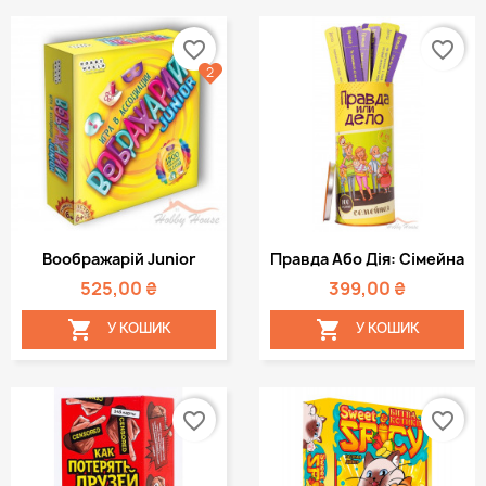
favorite_border
favorite_border
2
Воображарій Junior
Правда Або Дія: Сімейна
525,00 ₴
399,00 ₴


У КОШИК
У КОШИК
favorite_border
favorite_border