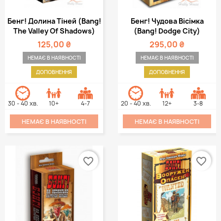
Бенг! Долина Тіней (Bang!
Бенг! Чудова Вісімка
The Valley Of Shadows)
(Bang! Dodge City)
125,00 ₴
295,00 ₴
НЕМАЄ В НАЯВНОСТІ
НЕМАЄ В НАЯВНОСТІ
ДОПОВНЕННЯ
ДОПОВНЕННЯ
30 - 40 хв.
10+
4-7
20 - 40 хв.
12+
3-8
НЕМАЄ В НАЯВНОСТІ
НЕМАЄ В НАЯВНОСТІ
favorite_border
favorite_border