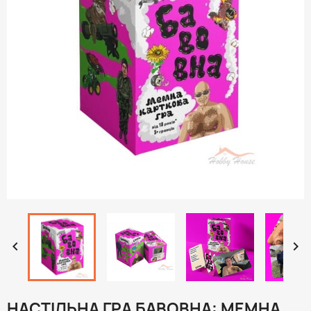


НАСТІЛЬНА ГРА БАВОВНА: МЕМНА