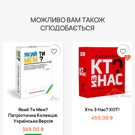
МОЖЛИВО ВАМ ТАКОЖ
СПОДОБАЄТЬСЯ
favorite_border
favorite_border
1
Який Ти Мем?
Хто З Нас? ХОТ!
Патріотична Колекція.
450,00 ₴
Українська Версія
369,00 ₴