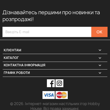
Дізнавайтесь першими про новинки та
розпродажі!

КЛІЄНТАМ

КАТАЛОГ
КОНТАКТНА ІНФОРМАЦІЯ
keyboard_arrow_down
ГРАФІК РОБОТИ
keyboard_arrow_down
© 2026. Інтернет-магазин настільних ігор Hobby
House. Всі права захищені.