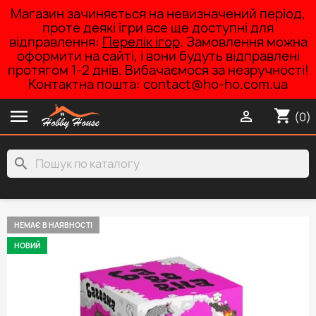
Магазин зачиняється на невизначений період,
проте деякі ігри все ще доступні для
відправлення:
Перелік ігор
. Замовлення можна
оформити на сайті, і вони будуть відправлені
протягом 1-2 днів. Вибачаємося за незручності!
Контактна пошта: contact@ho-ho.com.ua

shopping_cart

(0)
search
НЕМАЄ В НАЯВНОСТІ
НОВИЙ