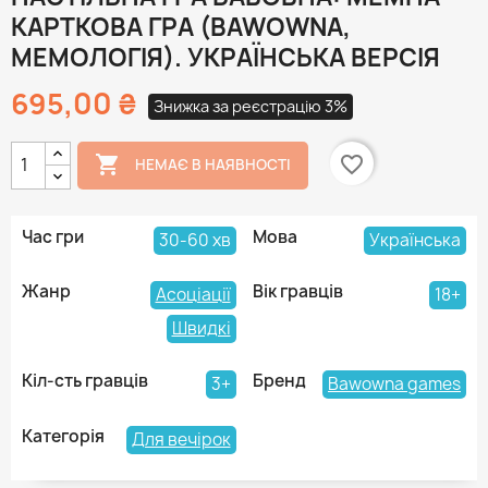
КАРТКОВА ГРА (BAWOWNA,
МЕМОЛОГІЯ). УКРАЇНСЬКА ВЕРСІЯ
695,00 ₴
Знижка за реєстрацію 3%

favorite_border
НЕМАЄ В НАЯВНОСТІ
Час гри
Мова
30-60 хв
Українська
Жанр
Вік гравців
Асоціації
18+
Швидкі
Кіл-сть гравців
Бренд
3+
Bawowna games
Категорія
Для вечірок