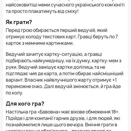
найсоковитіші меми сучасного українського ком'юніті
та просто плакатимуть від сміху!
Як грати?
Перед грою обирається перший ведучій, який
отримує колоду текстових карт. Гравці беруть по 7
карток з мемними картинками.
Ведучий зачитує картку-ситуацію, а гравці
підбирають найкумеднішу, на їх думку, картку-мем з
руки. Ведучий замішує картки долілиць та не
підглядає чия де карта, а потім обирає найсмішніший
варіант. Власник найвлучнішого жарту отримує +1
переможне очко. Далі ведучій змінюється, й гра йде
по колу.
Для кого гра?
Настільна гра «Бавовна» має вікове обмеження 18+.
Підійде і для компанії гарних друзів, і для людей, які
познайомилися лише цього вечора. Вміння грати в