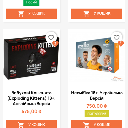
НОВИЙ


У КОШИК
У КОШИК
favorite_border
favorite_border
3
1
Вибухові Кошенята
НесміЯка 18+. Українська
(Exploding Kittens) 18+.
Версія
Англійська Версія
750,00 ₴
475,00 ₴
ПОПУЛЯРНЕ


У КОШИК
У КОШИК