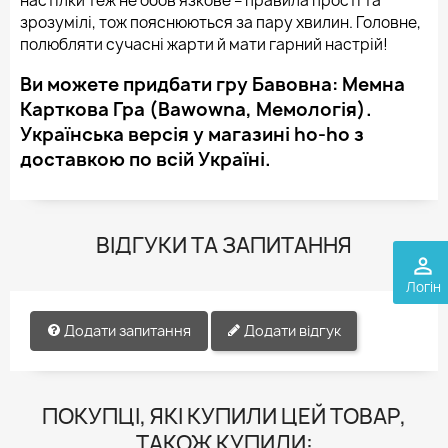
настілки теж не обов'язкове – правила прості та
зрозумілі, тож пояснюються за пару хвилин. Головне,
полюбляти сучасні жарти й мати гарний настрій!
Ви можете придбати гру Бавовна: Мемна
Карткова Гра (Bawowna, Мемологія).
Українська версія у магазині ho-ho з
доставкою по всій Україні.
ВІДГУКИ ТА ЗАПИТАННЯ
perm_identity
Логін
Додати запитання
Додати відгук
ПОКУПЦІ, ЯКІ КУПИЛИ ЦЕЙ ТОВАР,
ТАКОЖ КУПИЛИ: