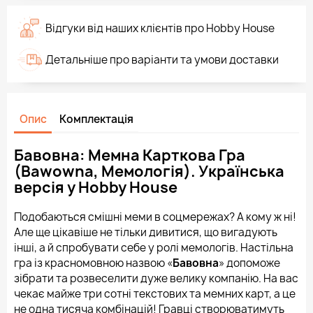
Відгуки від наших клієнтів про Hobby House
Детальніше про варіанти та умови доставки
Опис
Комплектація
Бавовна: Мемна Карткова Гра
(Bawowna, Мемологія). Українська
версія у Hobby House
Подобаються смішні меми в соцмережах? А кому ж ні!
Але ще цікавіше не тільки дивитися, що вигадують
інші, а й спробувати себе у ролі мемологів. Настільна
гра із красномовною назвою «
Бавовна
» допоможе
зібрати та розвеселити дуже велику компанію. На вас
чекає майже три сотні текстових та мемних карт, а це
не одна тисяча комбінацій! Гравці створюватимуть