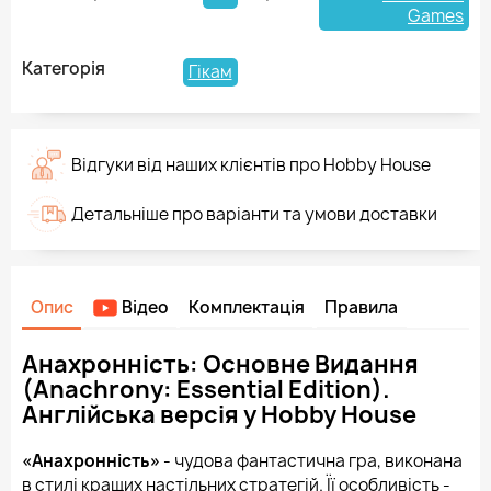
Games
Категорія
Гікам
Відгуки від наших клієнтів про Hobby House
Детальніше про варіанти та умови доставки
Опис
Відео
Комплектація
Правила
Анахронність: Основне Видання
(Anachrony: Essential Edition).
Англійська версія у Hobby House
«Анахронність»
- чудова фантастична гра, виконана
в стилі кращих настільних стратегій. Її особливість -