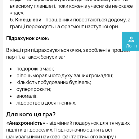
власному планшеті, поки кожен з учасників не скаже
«пас».
Кінець ери
- працівники повертаються додому, а
гравці переходять на фрагмент наступної ери.
Підрахунок очок:
perm_identity
Логін
В кінці гри підраховуються очки, зароблені в процесі
партії, а також бонуси за:
подорожі в часі;
рівень морального духу ваших громадян;
кількість побудованих будівель;
суперпроєкти;
аномалії;
лідерство в досягненнях.
Для кого ця гра?
«Анахронність»
- відмінний подарунок для тямущих
підлітків і дорослих. Її однозначно оцінять всі
шанувальники науково-фантастичного жанру і