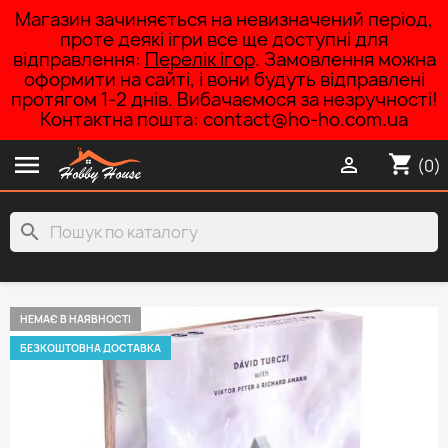
Магазин зачиняється на невизначений період,
проте деякі ігри все ще доступні для
відправлення:
Перелік ігор
. Замовлення можна
оформити на сайті, і вони будуть відправлені
протягом 1-2 днів. Вибачаємося за незручності!
Контактна пошта: contact@ho-ho.com.ua

shopping_cart

(0)
search
НЕМАЄ В НАЯВНОСТІ
БЕЗКОШТОВНА ДОСТАВКА