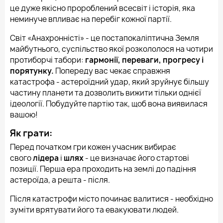
це дуже якісно пророблений всесвіт і історія, яка
неминуче впливає на перебіг кожної партії.
Світ «Анахронністі» - це постапокаліптична Земля
майбутнього, суспільство якої розкололося на чотири
протиборчі табори:
гармонії, переваги, прогресу і
порятунку.
Попереду вас чекає справжня
катастрофа - астероїдний удар, який зруйнує більшу
частину планети та дозволить вижити тільки однієї
ідеології. Побудуйте партію так, щоб вона виявилася
вашою!
Як грати:
Перед початком гри кожен учасник вибирає
свого
лідера
і
шлях
- це визначає його стартові
позиції. Перша ера проходить на землі до падіння
астероїда, а решта - після.
Після катастрофи місто починає валитися - необхідно
зуміти врятувати його та евакуювати людей.