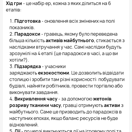
Хід гри
- це набір ер, кожна з яких ділиться на 6
етапів:
Підготовка
- оновлення всіх змінених на полі
показників.
Парадокси
- гравець, якому було переведена
більша кількість
активів майбутнього
, стикається з
наслідками втручання у час. Самі наслідки будуть
зрозумілі на 4 етапі (це парадокси в часі, а що ви
хотіли?).
Підзарядка
- учасники
заряджають
екзокостюми
. Це дозволить відвідати
столицю і зробити там різні корисності: побудувати
будівлі, найняти робітників, провести торгівлю або
виконувати завдання.
Викривлення часу
- за допомогою
жетонів
розриву тканини часу
, гравці отримують
активи
з
майбутнього. Саме це призводить до парадоксів в
наступних епохах, якщо баланс ресурсів не буде
відновлений.
Дії
- по черзі виконуються дії на ігровому полі та