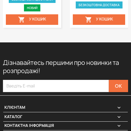
БЕЗКОШТОВНА ДОСТАВКА
НОВИЙ


У КОШИК
У КОШИК
Дізнавайтесь першими про новинки та
розпродажі!

КЛІЄНТАМ

КАТАЛОГ
КОНТАКТНА ІНФОРМАЦІЯ
keyboard_arrow_down