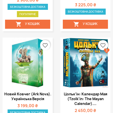
3 225,00 ₴
БЕЗКОШТОВНА ДОСТАВКА
БЕЗКОШТОВНА ДОСТАВКА
ПОПУЛЯРНЕ


У КОШИК
У КОШИК
favorite_border
favorite_border
3
Новий Ковчег (Ark Nova).
Цольк’ін: Календар Мая
Українська Версія
(Tzolk'in: The Mayan
Calendar)....
3 199,00 ₴
2 450,00 ₴
БЕЗКОШТОВНА ДОСТАВКА