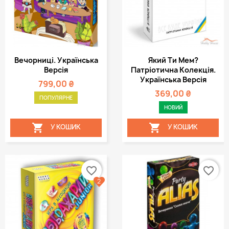
Вечорниці. Українська
Який Ти Мем?
Версія
Патріотична Колекція.
Українська Версія
799,00 ₴
369,00 ₴
ПОПУЛЯРНЕ
НОВИЙ


У КОШИК
У КОШИК
favorite_border
favorite_border
2