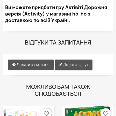
Ви можете придбати гру Актівіті Дорожня
версія (Activity) у магазині ho-ho з
доставкою по всій Україні.
ВІДГУКИ ТА ЗАПИТАННЯ
Додати запитання
Додати відгук
МОЖЛИВО ВАМ ТАКОЖ
СПОДОБАЄТЬСЯ
favorite_border
favorite_border