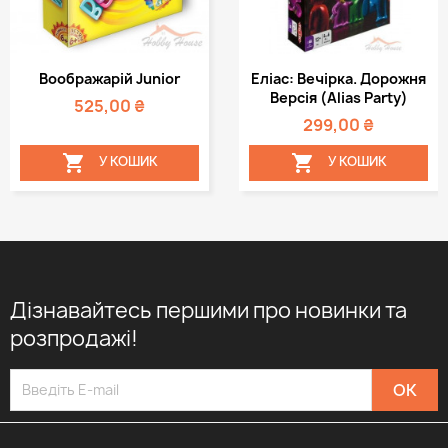
Воображарій Junior
Еліас: Вечірка. Дорожня
Версія (Alias Party)
525,00 ₴
299,00 ₴


У КОШИК
У КОШИК
Дізнавайтесь першими про новинки та
розпродажі!