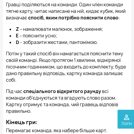
Гравці поділяються на команди. Один член команди
тягне карту, читає написане на ній, кидає кубик, який
визначає
спосіб, яким потрібно пояснити слово
:
Z
– намалювати малюнок, зображення;
E
– пояснити усно;
D
- зобразити жестами, пантомімою.
Потім у такий спосіб він намагається пояснити тему
своїй команді. Якщо протягом 1 хвилини, відміряної
пісочним годинником, що входить до комплекту, буде
дано правильну відповідь, картку команда залишає
собі.
Під час
спеціального відкритого раунду
всі
команди об'єднуються та вгадують слово разом.
Картку отримує та команда, чий гравець відповів
правильно.
perm_identity
Кінець гри:
Логін
Перемагає команда, яка набере більше карт.