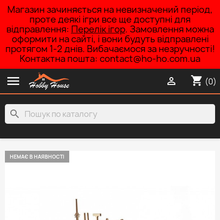
Магазин зачиняється на невизначений період,
проте деякі ігри все ще доступні для
відправлення:
Перелік ігор
. Замовлення можна
оформити на сайті, і вони будуть відправлені
протягом 1-2 днів. Вибачаємося за незручності!
Контактна пошта: contact@ho-ho.com.ua

shopping_cart

(0)
search
НЕМАЄ В НАЯВНОСТІ