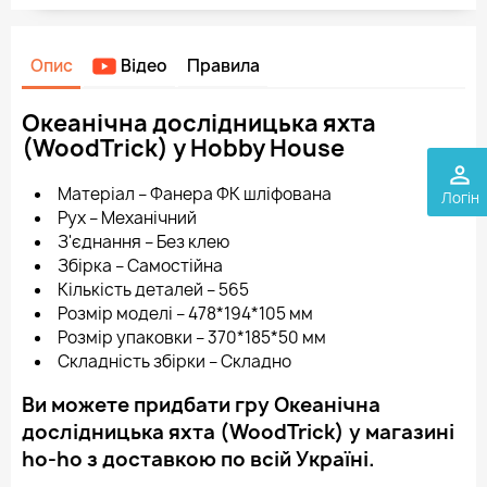
Опис
Відео
Правила
Океанічна дослідницька яхта
(WoodTrick) у Hobby House
perm_identity
Матеріал – Фанера ФК шліфована
Логін
Рух – Механічний
З'єднання – Без клею
Збірка – Самостійна
Кількість деталей – 565
Розмір моделі – 478*194*105 мм
Розмір упаковки – 370*185*50 мм
Складність збірки – Складно
Ви можете придбати гру Океанічна
дослідницька яхта (WoodTrick) у магазині
ho-ho з доставкою по всій Україні.