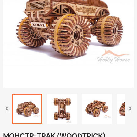


МОНСТР-ТРАК (WOODTRICK)