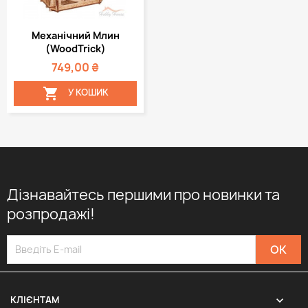
Механічний Млин
(WoodTrick)
749,00 ₴

У КОШИК
Дізнавайтесь першими про новинки та
розпродажі!

КЛІЄНТАМ