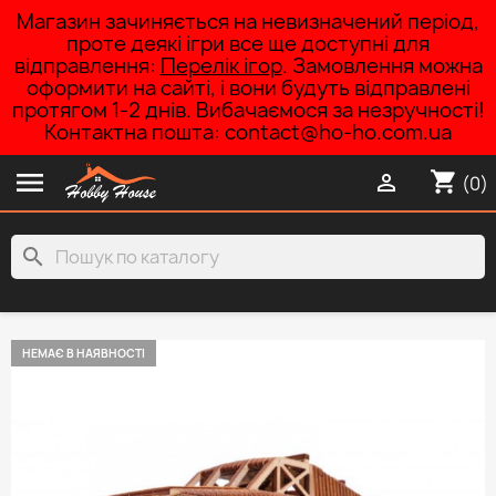
Магазин зачиняється на невизначений період,
проте деякі ігри все ще доступні для
відправлення:
Перелік ігор
. Замовлення можна
оформити на сайті, і вони будуть відправлені
протягом 1-2 днів. Вибачаємося за незручності!
Контактна пошта: contact@ho-ho.com.ua

shopping_cart

(0)
search
НЕМАЄ В НАЯВНОСТІ