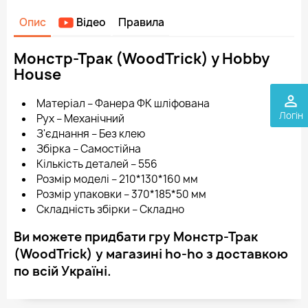
Опис
Відео
Правила
Монстр-Трак (WoodTrick) у Hobby
House
perm_identity
Матеріал – Фанера ФК шліфована
Логін
Рух – Механічний
З'єднання – Без клею
Збірка – Самостійна
Кількість деталей – 556
Розмір моделі – 210*130*160 мм
Розмір упаковки – 370*185*50 мм
Складність збірки – Складно
Ви можете придбати гру Монстр-Трак
(WoodTrick) у магазині ho-ho з доставкою
по всій Україні.