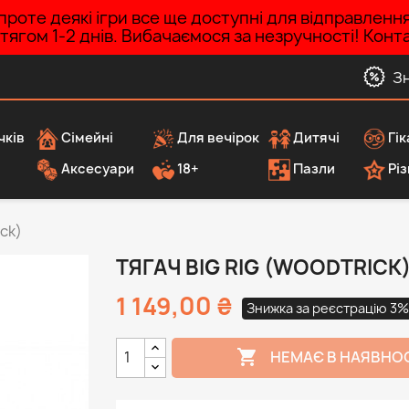
роте деякі ігри все ще доступні для відправленн
ротягом 1-2 днів. Вибачаємося за незручності! Ко
З
чків
Сімейні
Для вечірок
Дитячі
Гік
Аксесуари
18+
Пазли
Різ
ick)
ТЯГАЧ BIG RIG (WOODTRICK
1 149,00 ₴
Знижка за реєстрацію 3%

НЕМАЄ В НАЯВНО