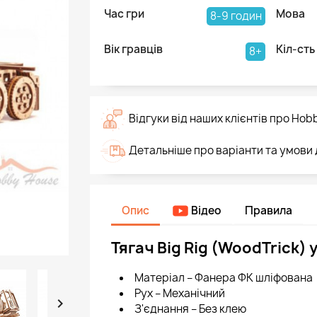
Час гри
Мова
8-9 годин
Вік гравців
Кіл-сть
8+
Відгуки від наших клієнтів про Hob
Детальніше про варіанти та умови
Опис
Відео
Правила
Тягач Big Rig (WoodTrick)
Матеріал – Фанера ФК шліфована
Рух – Механічний

З'єднання – Без клею