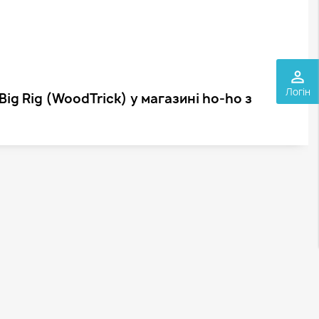
perm_identity
Логін
ig Rig (WoodTrick) у магазині ho-ho з