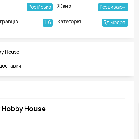
Жанр
Російська
Розвиваючі
 гравців
Категорія
1-6
3д моделі
by House
 доставки
 у Hobby House