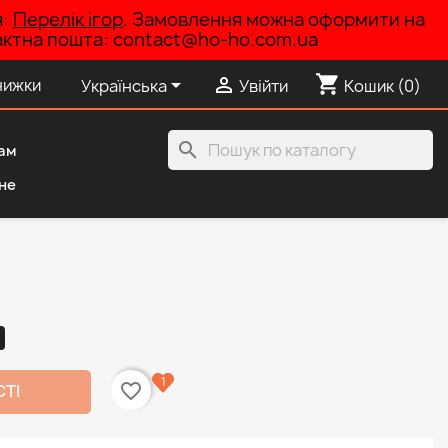
я:
Перелік ігор
. Замовлення можна оформити на
нтактна пошта: contact@ho-ho.com.ua
shopping_cart


нижки
Українська
Увійти
Кошик
(0)
search
ам
не
)
1
favorite_border
СТІ