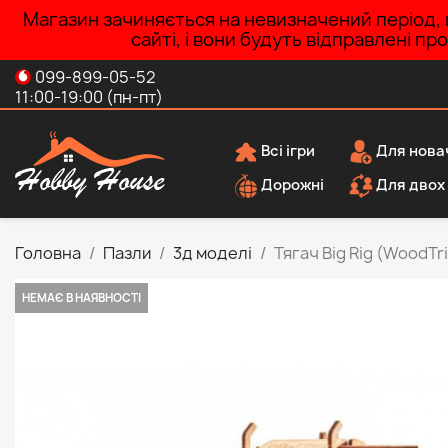
Магазин зачиняється на невизначений період, п
сайті, і вони будуть відправлені п
099-899-05-52
11:00-19:00 (пн-пт)
Всі ігри
Для нова
Дорожні
Для двох
Головна
Пазли
3д моделі
Тягач Big Rig (WoodTr
НЕМАЄ В НАЯВНОСТІ