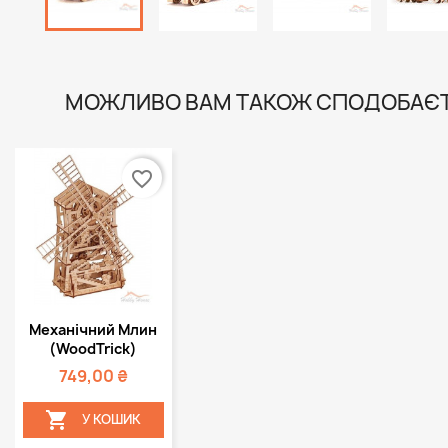
МОЖЛИВО ВАМ ТАКОЖ СПОДОБАЄ
favorite_border
Швидкий

Механічний Млин
перегляд
(WoodTrick)
749,00 ₴

У КОШИК