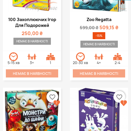
100 Захоплюючих Ігор
Zoo Regatta
Для Подорожей
509,15 ₴
599,00 ₴
250,00 ₴
-15%
НЕМАЄ В НАЯВНОСТІ
НЕМАЄ В НАЯВНОСТІ
5-15 хв
3+
1
20-30 хв
4+
2-4
НЕМАЄ В НАЯВНОСТІ
НЕМАЄ В НАЯВНОСТІ
favorite_border
favorite_border
1
1