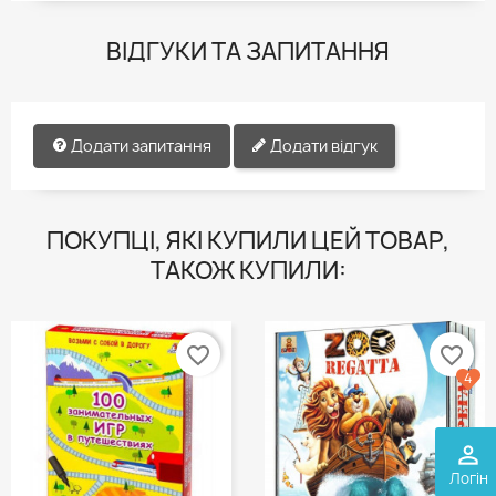
ВІДГУКИ ТА ЗАПИТАННЯ
Додати запитання
Додати відгук
ПОКУПЦІ, ЯКІ КУПИЛИ ЦЕЙ ТОВАР,
ТАКОЖ КУПИЛИ:
favorite_border
favorite_border
4
perm_identity
Логін