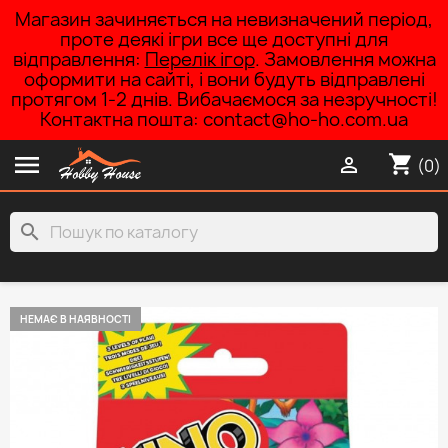
Магазин зачиняється на невизначений період,
проте деякі ігри все ще доступні для
відправлення:
Перелік ігор
. Замовлення можна
оформити на сайті, і вони будуть відправлені
протягом 1-2 днів. Вибачаємося за незручності!
Контактна пошта: contact@ho-ho.com.ua

shopping_cart

(0)
search
НЕМАЄ В НАЯВНОСТІ