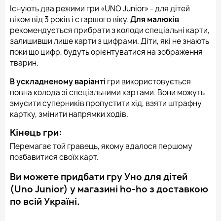
Існують два режими гри «UNO Junior» - для дітей
віком від 3 років і старшого віку.
Для малюків
рекомендується прибрати з колоди спеціальні карти,
залишивши лише карти з цифрами. Діти, які не знають
поки що цифр, будуть орієнтуватися на зображення
тварин.
В ускладненому варіанті
гри використовується
повна колода зі спеціальними картами. Вони можуть
змусити суперників пропустити хід, взяти штрафну
картку, змінити напрямки ходів.
Кінець гри:
Перемагає той гравець, якому вдалося першому
позбавитися своїх карт.
Ви можете придбати гру Уно для дітей
(Uno Junior) у магазині ho-ho з доставкою
по всій Україні.