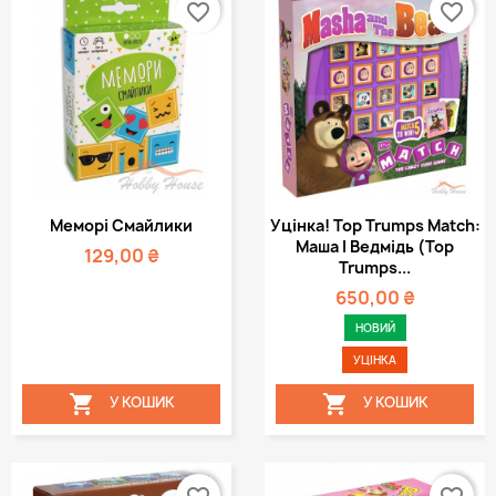
favorite_border
favorite_border
Меморі Смайлики
Уцінка! Top Trumps Match:
Маша І Ведмідь (Top
129,00 ₴
Trumps...
650,00 ₴
НОВИЙ
УЦІНКА


У КОШИК
У КОШИК