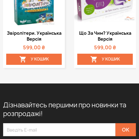
Звіролітери. Українська
Що За Чим? Українська
Версія
Версія
599,00 ₴
599,00 ₴


У КОШИК
У КОШИК
Дізнавайтесь першими про новинки та
розпродажі!