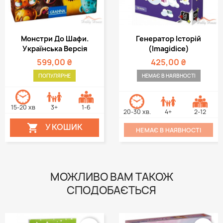
Монстри До Шафи.
Генератор Історій
Українська Версія
(Imagidice)
599,00 ₴
425,00 ₴
ПОПУЛЯРНЕ
НЕМАЄ В НАЯВНОСТІ
15-20 хв
3+
1-6
20-30 хв.
4+
2-12
У КОШИК

НЕМАЄ В НАЯВНОСТІ
МОЖЛИВО ВАМ ТАКОЖ
СПОДОБАЄТЬСЯ