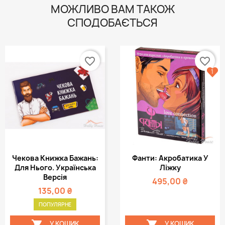
МОЖЛИВО ВАМ ТАКОЖ
СПОДОБАЄТЬСЯ
favorite_border
favorite_border
1
Чекова Книжка Бажань:
Фанти: Акробатика У
Для Нього. Українська
Ліжку
Версія
495,00 ₴
135,00 ₴
ПОПУЛЯРНЕ


У КОШИК
У КОШИК