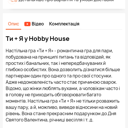
Опис
Відео
Комплектація
Ти + Я у Hobby House
Настільна гра «Ти + Я» - романтична гра для пари,
побудована на принципі питань та відповідей, як
простих і банальних, так і непередбачуваних й
глибоко особистих. Вона дозволить дізнатися більше
партнерам один про одного та про свої стосунки.
Адже недомовленість часто стає причиною сварок.
Відомо, що жінки люблять вухами, а чоловікам часто і
в голову не приходить обговорювати багато
моментів. Настільна гра «Ти + Я» не тільки розважить
вашу пару, а й, можливо, виведе відносини на новий
рівень. Вона стане прекрасним подарунком до Дня
Святого Валентина, річниці весілля і т. д.