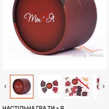


НАСТІЛЬНА ГРА ТИ + Я