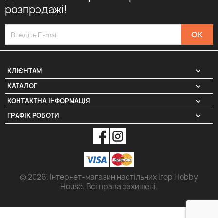
розпродажі!

КЛІЄНТАМ

КАТАЛОГ
КОНТАКТНА ІНФОРМАЦІЯ
keyboard_arrow_down
ГРАФІК РОБОТИ
keyboard_arrow_down
© 2026. Інтернет-магазин настільних ігор Hobby
House. Всі права захищені.