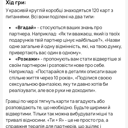
Хід гри:
У красивій круглій коробці знаходяться 120 карт з
питаннями. Всі вони поділені на два типи:
«Вгадай»
- стосуються ваших знань про
партнера. Наприклад: «Як ти вважаєш, який із твоїх
подарунків твій партнер цінує найбільше?», «Назви
одне загальне й одну відмінність, які, на твою думку,
привертають вас один в одному».
«Розкажи»
- пропонують вам стати відвертіше зі
своїм партнером і розповісти нове про себе.
Наприклад: «Постарайся в деталях описати ваше
спільне життя через 10 років», «Поділися своєю
сексуальною фантазією, яку ти давно хотів би
реалізувати, але все руки не доходили».
Гравці по черзі тягнуть карти та вгадують або
розповідають те, що необхідно. Будьте щирими й
відвертими. Тільки так можна вибудувати міцні та
тривалі відносини. «Ти + Я» - це не просто гра, а
справжня терапія для партнерів, що зціляє і