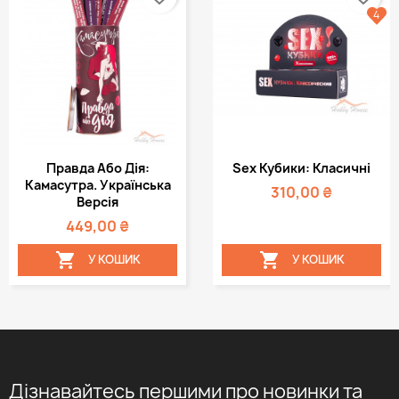
4
Правда Або Дія:
Sex Кубики: Класичні
Камасутра. Українська
310,00 ₴
Версія
449,00 ₴


У КОШИК
У КОШИК
Дізнавайтесь першими про новинки та