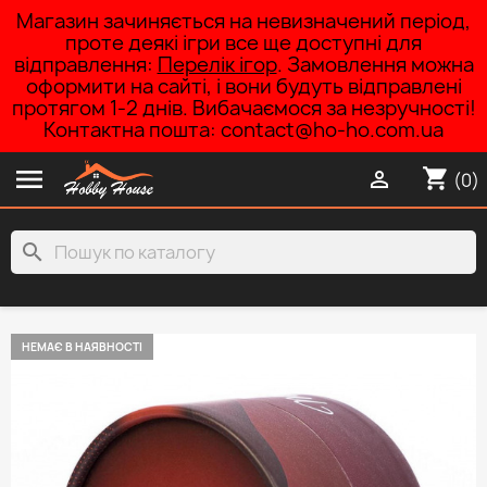
Магазин зачиняється на невизначений період,
проте деякі ігри все ще доступні для
відправлення:
Перелік ігор
. Замовлення можна
оформити на сайті, і вони будуть відправлені
протягом 1-2 днів. Вибачаємося за незручності!
Контактна пошта: contact@ho-ho.com.ua

shopping_cart

(0)
search
НЕМАЄ В НАЯВНОСТІ