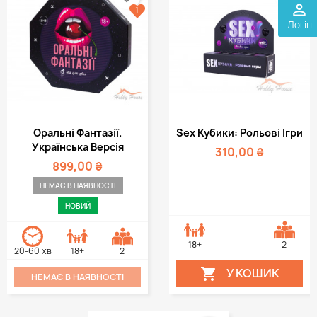
perm_identity
1
Логін
Оральні Фантазії.
Sex Кубики: Рольові Ігри
Українська Версія
310,00 ₴
899,00 ₴
НЕМАЄ В НАЯВНОСТІ
НОВИЙ
18+
2
20-60 хв
18+
2
У КОШИК

НЕМАЄ В НАЯВНОСТІ