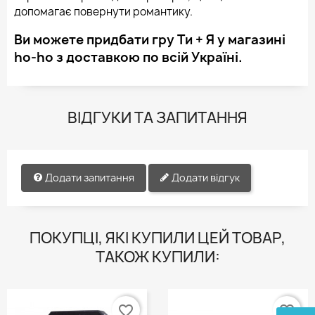
допомагає повернути романтику.
Ви можете придбати гру Ти + Я у магазині
ho-ho з доставкою по всій Україні.
ВІДГУКИ ТА ЗАПИТАННЯ
Додати запитання
Додати відгук
ПОКУПЦІ, ЯКІ КУПИЛИ ЦЕЙ ТОВАР,
ТАКОЖ КУПИЛИ:
favorite_border
favorite_border