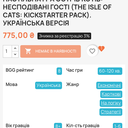
НЕСПОДІВАНІ ГОСТІ (THE ISLE OF
CATS: KICKSTARTER PACK).
УКРАЇНСЬКА ВЕРСІЯ
775,00 ₴
Знижка за реєстрацію 3%
1

favorite_border
НЕМАЄ В НАЯВНОСТІ
BGG рейтинг
Час гри
8
60-120 хв.
Мова
Жанр
Українська
Економічні
Карткові
На логіку
Стратегії
Вік гравців
Кіл-сть гравців
8+
1-6