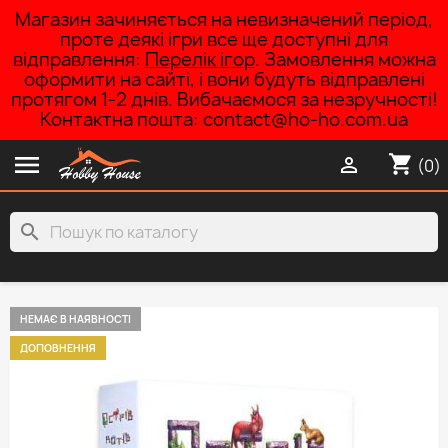
Магазин зачиняється на невизначений період,
проте деякі ігри все ще доступні для
відправлення:
Перелік ігор
. Замовлення можна
оформити на сайті, і вони будуть відправлені
протягом 1-2 днів. Вибачаємося за незручності!
Контактна пошта: contact@ho-ho.com.ua

shopping_cart

(0)
search
НЕМАЄ В НАЯВНОСТІ
ДОПОВНЕННЯ