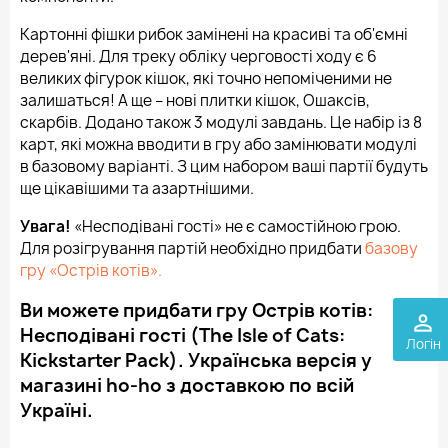
Картонні фішки рибок замінені на красиві та об'ємні
дерев'яні. Для треку обліку черговості ходу є 6
великих фігурок кішок, які точно непоміченими не
залишаться! А ще – нові плитки кішок, Ошаксів,
скарбів. Додано також 3 модулі завдань. Це набір із 8
карт, які можна вводити в гру або замінювати модулі
в базовому варіанті. З цим набором ваші партії будуть
ще цікавішими та азартнішими.
Увага!
«Несподівані гості» не є самостійною грою.
Для розігрування партій необхідно придбати
базову
гру «Острів котів».
Ви можете придбати гру Острів котів:
perm_identity
Несподівані гості (The Isle of Cats:
Логін
Kickstarter Pack). Українська версія у
магазині ho-ho з доставкою по всій
Україні.