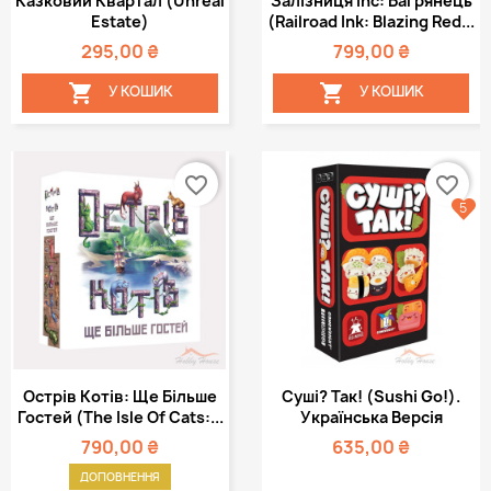
Казковий Квартал (Unreal
Залізниця Inc: Багрянець
Estate)
(Railroad Ink: Blazing Red...
295,00 ₴
799,00 ₴


У КОШИК
У КОШИК
favorite_border
favorite_border
5
Острів Котів: Ще Більше
Суші? Так! (Sushi Go!).
Гостей (The Isle Of Cats:...
Українська Версія
790,00 ₴
635,00 ₴
ДОПОВНЕННЯ