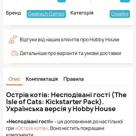
Бренд
Категорія
Geekach Games
Сімейні
Відгуки від наших клієнтів про Hobby House
Детальніше про варіанти та умови доставки
Опис
Комплектація
Правила
Острів котів: Несподівані гості (The
Isle of Cats: Kickstarter Pack).
Українська версія у Hobby House
«Несподівані гості»
– це доповнення до настільної
гри
«Острів котів»
. Воно містить покращені
компоненти.