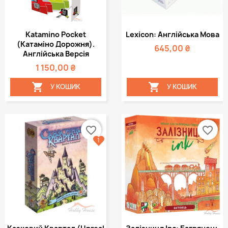
Katamino Pocket
Lexicon: Англійська Мова
(Катаміно Дорожня).
645,00 ₴
Англійська Версія
1 150,00 ₴


У КОШИК
У КОШИК
favorite_border
favorite_border
1