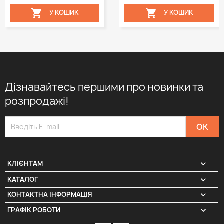


У КОШИК
У КОШИК
Дізнавайтесь першими про новинки та
розпродажі!

КЛІЄНТАМ

КАТАЛОГ
КОНТАКТНА ІНФОРМАЦІЯ
keyboard_arrow_down
ГРАФІК РОБОТИ
keyboard_arrow_down