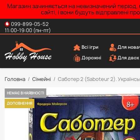
Магазин зачиняється на невизначений період, п
сайті, і вони будуть відправлені п
099-899-05-52
11:00-19:00 (пн-пт)
Всі ігри
Для нова
Дорожні
Для двох
Головна
Сімейні
Саботер 2 (Saboteur 2). Українсь
НЕМАЄ В НАЯВНОСТІ
ДОПОВНЕННЯ