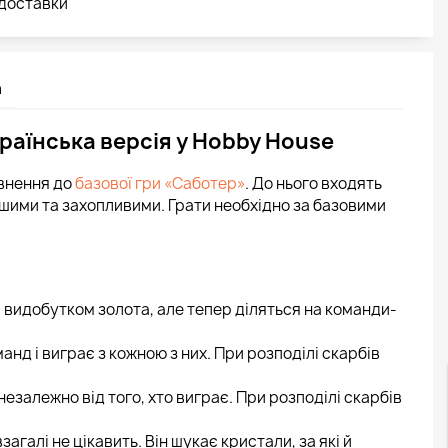
 доставки
а
країнська версія у Hobby House
внення до
базової гри «Саботер»
. До нього входять
авішими та захопливими. Грати необхідно за базовими
видобутком золота, але тепер діляться на команди-
анд і виграє з кожною з них. При розподілі скарбів
езалежно від того, хто виграє. При розподілі скарбів
галі не цікавить. Він шукає кристали, за які й