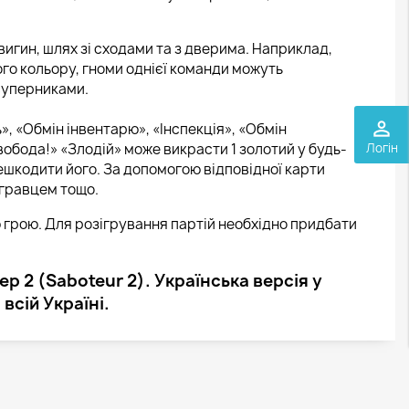
вигин, шлях зі сходами та з дверима. Наприклад,
го кольору, гноми однієї команди можуть
уперниками.
perm_identity
ь», «Обмін інвентарю», «Інспекція», «Обмін
Логін
вобода!» «Злодій» може викрасти 1 золотий у будь-
знешкодити його. За допомогою відповідної карти
 гравцем тощо.
 грою. Для розігрування партій необхідно придбати
р 2 (Saboteur 2). Українська версія у
всій Україні.