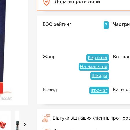
Додати протектори
BGG рейтинг
Час гри
7
Жанр
Вік гра
Карткові
На змагання
Швидкі
Бренд
Катего
Ігромаг
Відгуки від наших клієнтів про Hob
