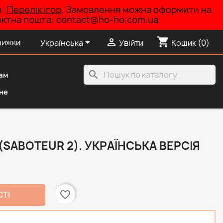
я:
Перелік ігор
. Замовлення можна оформити на
нтактна пошта: contact@ho-ho.com.ua
shopping_cart


нижки
Українська
Увійти
Кошик
(0)
search
ам
не
(SABOTEUR 2). УКРАЇНСЬКА ВЕРСІЯ
favorite_border
СТІ