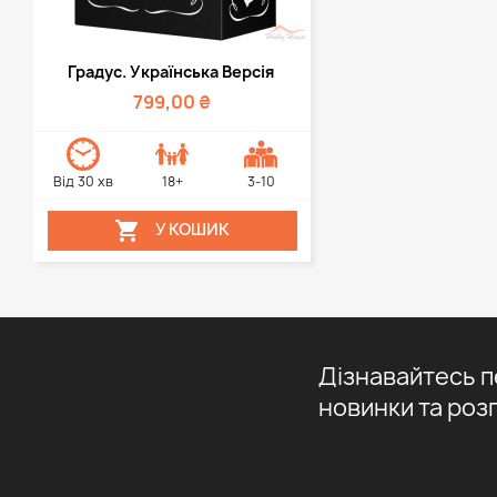
Швидкий перегляд

Градус. Українська Версія
799,00 ₴
Від 30 хв
18+
3-10

У КОШИК
Дізнавайтесь 
новинки та роз