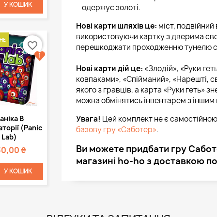
У КОШИК
одержує золоті.
Нові карти шляхів це:
міст, подвійний 
використовуючи картку з дверима сво
НЕ
favorite_border
перешкоджати проходженню тунелю с
1
Нові карти дій це:
«Злодій», «Руки гет
ковпаками», «Спійманий», «Нарешті, с
якого з гравців, а карта «Руки геть» 
можна обмінятись інвентарем з іншим
Швидкий
Увага!
Цей комплект не є самостійною
аніка В
регляд
торії (Panic
базову гру «Саботер»
.
Lab)
Ви можете придбати гру Саботе
30,00 ₴
магазині ho-ho з доставкою по 
У КОШИК