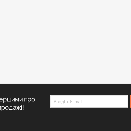
першими про
продажі!