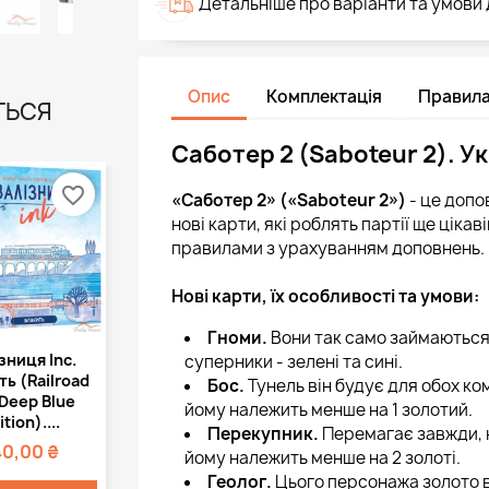
Детальніше про варіанти та умови
Опис
Комплектація
Правил
ТЬСЯ
Саботер 2 (Saboteur 2). У
favorite_border
«Саботер 2» («Saboteur 2»)
- це допо
нові карти, які роблять партії ще цік
правилами з урахуванням доповнень.
Нові карти, їх особливості та умови:
Гноми.
Вони так само займаються 
Швидкий
зниця Inc.
суперники - зелені та сині.
регляд
ть (Railroad
Бос.
Тунель він будує для обох ком
 Deep Blue
йому належить менше на 1 золотий.
ition)....
Перекупник.
Перемагає завжди, н
40,00 ₴
йому належить менше на 2 золоті.
Геолог.
Цього персонажа золото вза