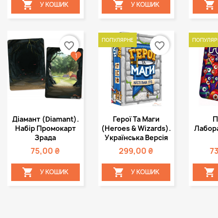



У КОШИК
У КОШИК
ПОПУЛЯРНЕ
ПОПУЛЯР
favorite_border
favorite_border
1
Швидкий
Швидкий



Діамант (Diamant).
Герої Та Маги
П
перегляд
перегляд
пе
Набір Промокарт
(Heroes & Wizards).
Лабора
Зрада
Українська Версія
75,00 ₴
299,00 ₴
7



У КОШИК
У КОШИК