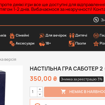
роте деякі ігри все ще доступні для відправленн
ротягом 1-2 днів. Вибачаємося за незручності! Ко
З
чків
Сімейні
Для вечірок
Дитячі
Гік
Аксесуари
18+
Пазли
Різ
ка версія
НАСТІЛЬНА ГРА САБОТЕР 2 
350,00 ₴
Знижка за реєстрацію 3%

НЕМАЄ В НАЯВНО