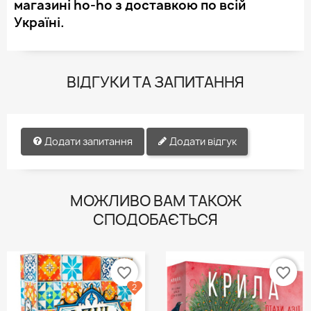
магазині ho-ho з доставкою по всій
Україні.
ВІДГУКИ ТА ЗАПИТАННЯ
Додати запитання
Додати відгук
МОЖЛИВО ВАМ ТАКОЖ
СПОДОБАЄТЬСЯ
favorite_border
favorite_border
2