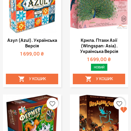
Азул (Azul). Українська
Крила. Птахи Азії
Версія
(Wingspan: Asia).
Українська Версія
1 699,00 ₴
1 699,00 ₴
НОВИЙ


У КОШИК
У КОШИК
favorite_border
favorite_border
1