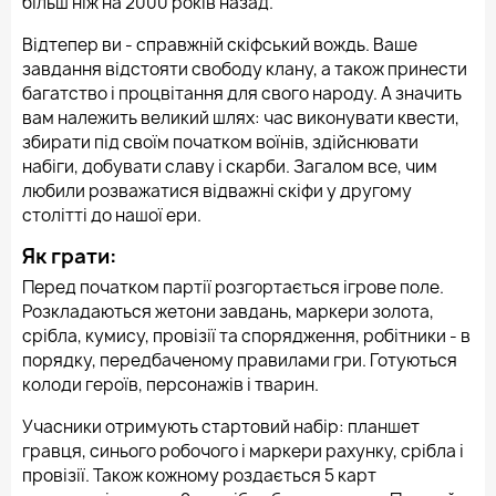
більш ніж на 2000 років назад.
Відтепер ви - справжній скіфський вождь. Ваше
завдання відстояти свободу клану, а також принести
багатство і процвітання для свого народу. А значить
вам належить великий шлях: час виконувати квести,
збирати під своїм початком воїнів, здійснювати
набіги, добувати славу і скарби. Загалом все, чим
любили розважатися відважні скіфи у другому
столітті до нашої ери.
Як грати:
Перед початком партії розгортається ігрове поле.
Розкладаються жетони завдань, маркери золота,
срібла, кумису, провізії та спорядження, робітники - в
порядку, передбаченому правилами гри. Готуються
колоди героїв, персонажів і тварин.
Учасники отримують стартовий набір: планшет
гравця, синього робочого і маркери рахунку, срібла і
провізії. Також кожному роздається 5 карт