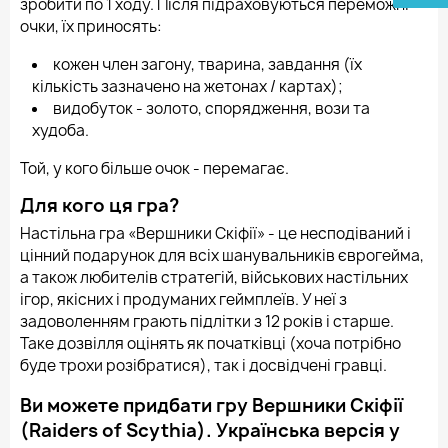
зробити по 1 ходу. Після підраховуються переможні
очки, їх приносять:
кожен член загону, тварина, завдання (їх
кількість зазначено на жетонах / картах);
видобуток - золото, спорядження, вози та
худоба.
Той, у кого більше очок - перемагає.
Для кого ця гра?
Настільна гра «Вершники Скіфії» - це несподіваний і
цінний подарунок для всіх шанувальників єврогейма,
а також любителів стратегій, військових настільних
ігор, якісних і продуманих геймплеїв. У неї з
задоволенням грають підлітки з 12 років і старше.
Таке дозвілля оцінять як початківці (хоча потрібно
буде трохи розібратися), так і досвідчені гравці.
Ви можете придбати гру Вершники Скіфії
(Raiders of Scythia). Українська версія у