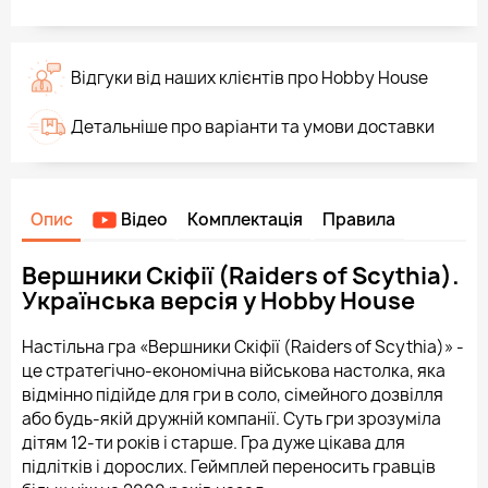
Відгуки від наших клієнтів про Hobby House
Детальніше про варіанти та умови доставки
Опис
Відео
Комплектація
Правила
Вершники Скіфії (Raiders of Scythia).
Українська версія у Hobby House
Настільна гра «Вершники Скіфії (Raiders of Scythia)» -
це стратегічно-економічна військова настолка, яка
відмінно підійде для гри в соло, сімейного дозвілля
або будь-якій дружній компанії. Суть гри зрозуміла
дітям 12-ти років і старше. Гра дуже цікава для
підлітків і дорослих. Геймплей переносить гравців