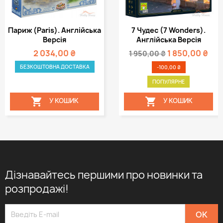
Париж (Paris). Англійська
7 Чудес (7 Wonders).
Версія
Англійська Версія
2 034,00 ₴
1 850,00 ₴
1 950,00 ₴
БЕЗКОШТОВНА ДОСТАВКА
-100,00 ₴
ПОПУЛЯРНЕ


У КОШИК
У КОШИК
Дізнавайтесь першими про новинки та
розпродажі!