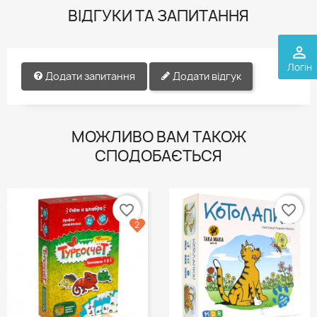
ВІДГУКИ ТА ЗАПИТАННЯ
perm_identity
Логін
Додати запитання
Додати відгук
МОЖЛИВО ВАМ ТАКОЖ
СПОДОБАЄТЬСЯ
favorite_border
favorite_border
2