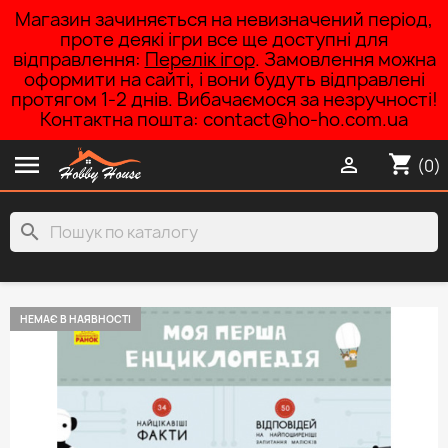
Магазин зачиняється на невизначений період,
проте деякі ігри все ще доступні для
відправлення:
Перелік ігор
. Замовлення можна
оформити на сайті, і вони будуть відправлені
протягом 1-2 днів. Вибачаємося за незручності!
Контактна пошта: contact@ho-ho.com.ua

shopping_cart

(0)
search
НЕМАЄ В НАЯВНОСТІ