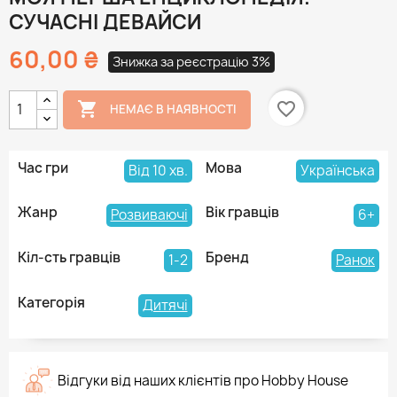
СУЧАСНІ ДЕВАЙСИ
60,00 ₴
Знижка за реєстрацію 3%

favorite_border
НЕМАЄ В НАЯВНОСТІ
Час гри
Мова
Від 10 хв.
Українська
Жанр
Вік гравців
Розвиваючі
6+
Кіл-сть гравців
Бренд
1-2
Ранок
Категорія
Дитячі
Відгуки від наших клієнтів про Hobby House