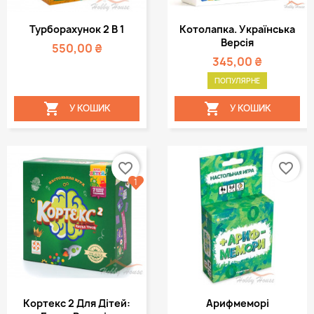
Турборахунок 2 В 1
Котолапка. Українська
Версія
550,00 ₴
345,00 ₴
ПОПУЛЯРНЕ


У КОШИК
У КОШИК
favorite_border
favorite_border
1
Кортекс 2 Для Дітей:
Арифмеморі