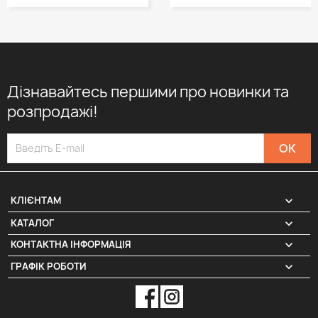
Дізнавайтесь першими про новинки та
розпродажі!

КЛІЄНТАМ

КАТАЛОГ
КОНТАКТНА ІНФОРМАЦІЯ
keyboard_arrow_down
ГРАФІК РОБОТИ
keyboard_arrow_down