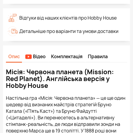
Відгуки від наших клієнтів про Hobby House
Детальніше про варіанти та умови доставки
Опис
Відео
Комплектація
Правила
Місія: Червона планета (Mission:
Red Planet). Англійська версія у
Hobby House
Настільна гра «Місія: Червона планета» — це ще один
шедевр від визнаних майстрів стратегій Бруно
Катала («П'ять Каст») та Бруно Файдутті
(«Цитаделі»). Ви перенесетесь в альтернативну
стімпанк-реальність, де люди відправили зонди на
поверхню Марса ще в 19 столітті. У 1888 році вони