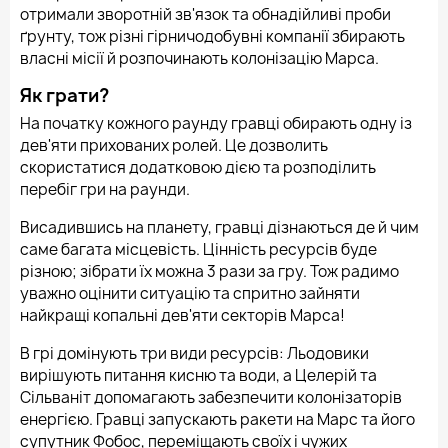
отримали зворотній зв'язок та обнадійливі проби
ґрунту, тож різні гірничодобувні компанії збирають
власні місії й розпочинають колонізацію Марса.
Як грати?
На початку кожного раунду гравці обирають одну із
дев'яти прихованих ролей. Це дозволить
скористатися додатковою дією та розподілить
перебіг гри на раунди.
Висадившись на планету, гравці дізнаються де й чим
саме багата місцевість. Цінність ресурсів буде
різною; зібрати їх можна 3 рази за гру. Тож радимо
уважно оцінити ситуацію та спритно зайняти
найкращі копальні дев'яти секторів Марса!
В грі домінують три види ресурсів: Льодовики
вирішують питання кисню та води, а Целерій та
Сільваніт допомагають забезпечити колонізаторів
енергією. Гравці запускають ракети на Марс та його
супутник Фобос, переміщають своїх і чужих