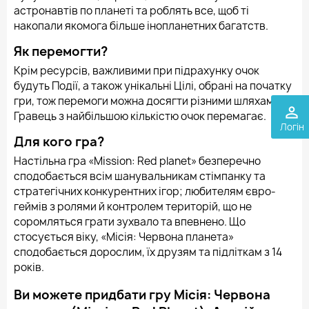
астронавтів по планеті та роблять все, щоб ті
накопали якомога більше інопланетних багатств.
Як перемогти?
Крім ресурсів, важливими при підрахунку очок
будуть Події, а також унікальні Цілі, обрані на початку
гри, тож перемоги можна досягти різними шляхами.
perm_identity
Гравець з найбільшою кількістю очок перемагає.
Логін
Для кого гра?
Настільна гра «Mission: Red planet» безперечно
сподобається всім шанувальникам стімпанку та
стратегічних конкурентних ігор; любителям євро-
геймів з ролями й контролем територій, що не
соромляться грати зухвало та впевнено. Що
стосується віку, «Місія: Червона планета»
сподобається дорослим, їх друзям та підліткам з 14
років.
Ви можете придбати гру Місія: Червона