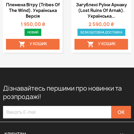
Племена Вітру (Tribes Of
Загублені Руїни Арнаку
The Wind). Українська
(Lost Ruins Of Arnak).
Версія
Українська...
1 950,00 ₴
2 590,00 ₴
НОВИЙ
БЕЗКОШТОВНА ДОСТАВКА


У КОШИК
У КОШИК
Дізнавайтесь першими про новинки та
розпродажі!