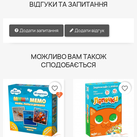
ВІДГУКИ ТА ЗАПИТАННЯ
Додати запитання
Додати відгук
МОЖЛИВО ВАМ ТАКОЖ
СПОДОБАЄТЬСЯ
favorite_border
favorite_border
2