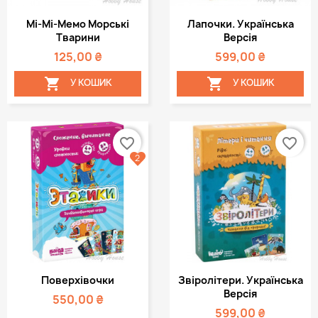
Мі-Мі-Мемо Морські
Лапочки. Українська
Тварини
Версія
125,00 ₴
599,00 ₴


У КОШИК
У КОШИК
favorite_border
favorite_border
2
Поверхівочки
Звіролітери. Українська
Версія
550,00 ₴
599,00 ₴