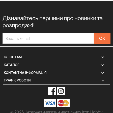
Дізнавайтесь першими про новинки та
розпродажі!

КЛІЄНТАМ

КАТАЛОГ
КОНТАКТНА ІНФОРМАЦІЯ
keyboard_arrow_down
ГРАФІК РОБОТИ
keyboard_arrow_down
© 2026. Інтернет-магазин настільних ігор Hobby