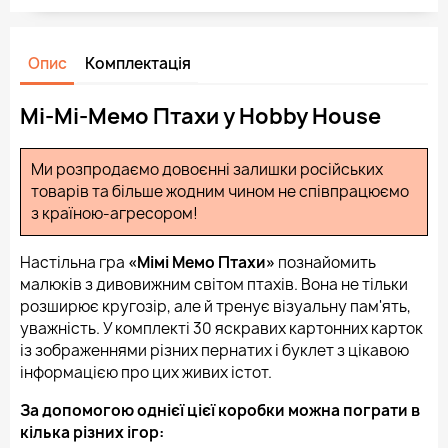
Опис
Комплектація
Мі-Мі-Мемо Птахи у Hobby House
Ми розпродаємо довоєнні залишки російських
товарів та більше жодним чином не співпрацюємо
з країною-агресором!
Настільна гра
«Мімі Мемо Птахи»
познайомить
малюків з дивовижним світом птахів. Вона не тільки
розширює кругозір, але й тренує візуальну пам'ять,
уважність. У комплекті 30 яскравих картонних карток
із зображеннями різних пернатих і буклет з цікавою
інформацією про цих живих істот.
За допомогою однієї цієї коробки можна пограти в
кілька різних ігор: