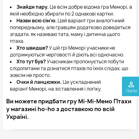
Знайди пару.
Це всім добре відома гра Меморі, в
якій необхідно збирати по 2 однакові картки.
Назви всю сім'ю.
Цей варіант гри аналогічний
попередньому, але гравцям додатково доведеться
згадати, як називаю тата, маму і дитинча цього
птаха.
Хто швидше?
У цій грі Меморі учасники не
дотримуються черговості й діють всі одночасно.
Хто тут був?
Учасникам пропонується побути
слідопитами та дізнатися птахів по їхніх слідах, що
зовсім не просто.
Очки й ланцюжки.
Це ускладнений
perm_identity
варіант Меморі, на зіставлення і логіку.
Логін
Ви можете придбати гру Мі-Мі-Мемо Птахи
у магазині ho-ho з доставкою по всій
Україні.