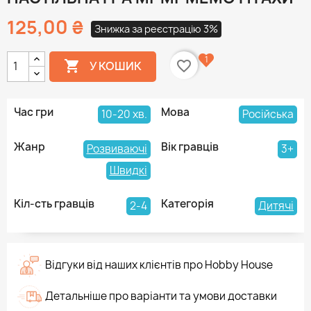
125,00 ₴
Знижка за реєстрацію 3%
1

favorite_border
У КОШИК
Час гри
Мова
10-20 хв.
Російська
Жанр
Вік гравців
Розвиваючі
3+
Швидкі
Кіл-сть гравців
Категорія
2-4
Дитячі
Відгуки від наших клієнтів про Hobby House
Детальніше про варіанти та умови доставки