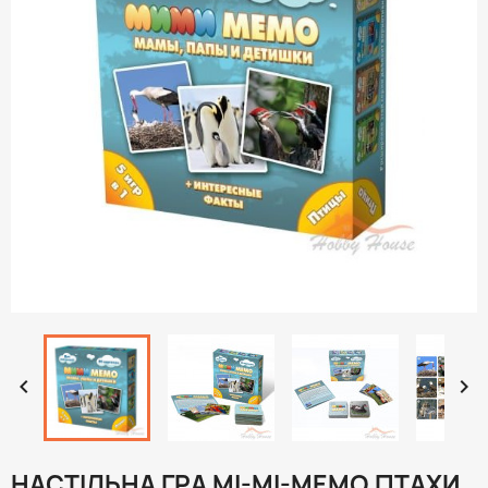


НАСТІЛЬНА ГРА МІ-МІ-МЕМО ПТАХИ