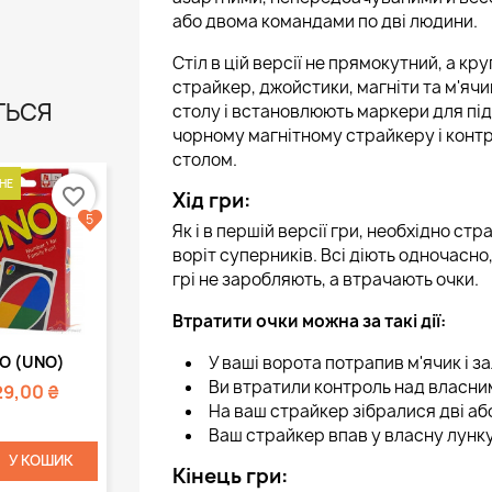
або двома командами по дві людини.
Стіл в цій версії не прямокутний, а кру
страйкер, джойстики, магніти та м'яч
ТЬСЯ
столу і встановлюють маркери для підр
чорному магнітному страйкеру і контро
столом.
НЕ
favorite_border
Хід гри:
5
Як і в першій версії гри, необхідно с
воріт суперників. Всі діють одночасно
грі не заробляють, а втрачають очки.
Втратити очки можна за такі дії:
Швидкий
О (UNO)
У ваші ворота потрапив м'ячик і з
регляд
Ви втратили контроль над власни
29,00 ₴
На ваш страйкер зібралися дві аб
Ваш страйкер впав у власну лунку
У КОШИК
Кінець гри: