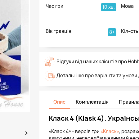
Час гри
Мова
10 хв.
Вік гравців
Кіл-сть
8+
Відгуки від наших клієнтів про Hob
Детальніше про варіанти та умови
Опис
Комплектація
Правил
Класк 4 (Klask 4). Українс
«Класк 4» - версія гри
«Класк»
, розрах

азартними, непередбачуваними й весе