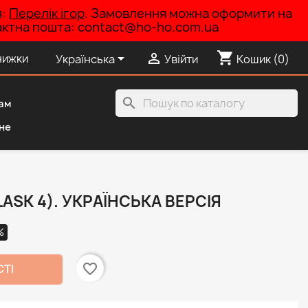
я:
Перелік ігор
. Замовлення можна оформити на
нтактна пошта: contact@ho-ho.com.ua
shopping_cart


нижки
Українська
Увійти
Кошик
(0)
search
ам
не
LASK 4). УКРАЇНСЬКА ВЕРСІЯ
%
favorite_border
СТІ