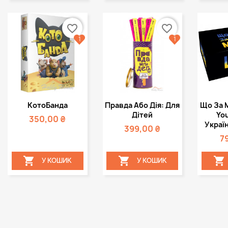
favorite_border
favorite_border
1
1
Швидкий
Швидкий



КотоБанда
Правда Або Дія: Для
Що За 
перегляд
перегляд
пе
Дітей
Yo
350,00 ₴
Україн
399,00 ₴
7



У КОШИК
У КОШИК