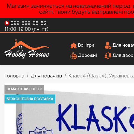
Магазин зачиняється на невизначений період, п
сайті, і вони будуть відправлені п
099-899-05-52
11:00-19:00 (пн-пт)
Всі ігри
Для нова
Дорожні
Для двох
Головна
Для новачків
Класк 4 (Klask 4). Українськ
НЕМАЄ В НАЯВНОСТІ
БЕЗКОШТОВНА ДОСТАВКА