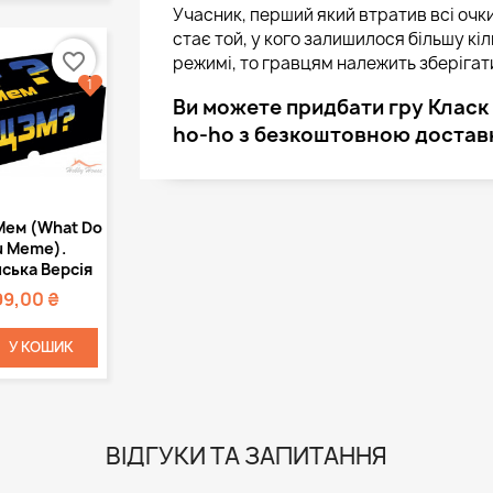
Учасник, перший який втратив всі оч
стає той, у кого залишилося більшу кі
favorite_border
режимі, то гравцям належить зберігати 
1
Ви можете придбати гру Класк 4
ho-ho з безкоштовною доставко
Швидкий
Мем (What Do
регляд
u Meme).
ська Версія
99,00 ₴
У КОШИК
ВІДГУКИ ТА ЗАПИТАННЯ