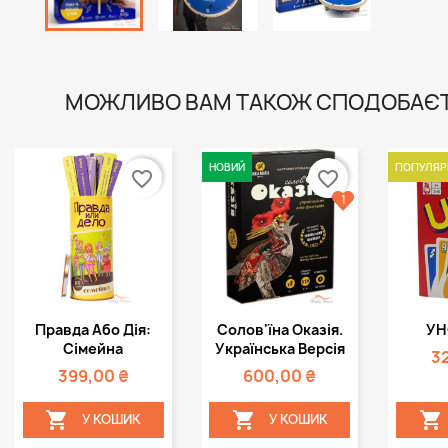
МОЖЛИВО ВАМ ТАКОЖ СПОДОБАЄ
НОВИЙ
ПОПУЛЯР
favorite_border
favorite_border
1
Швидкий
Швидкий



Правда Або Дія:
Солов'їна Оказія.
УН
перегляд
перегляд
пе
Сімейна
Українська Версія
3
399,00 ₴
600,00 ₴



У КОШИК
У КОШИК