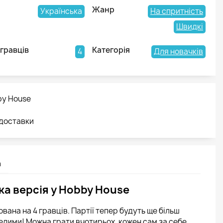
Жанр
Українська
На спритність
Швидкі
 гравців
Категорія
4
Для новачків
by House
 доставки
а
ька версія у Hobby House
ована на 4 гравців. Партії тепер будуть ще більш
лими! Можна грати вчотирьох, кожен сам за себе