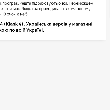
ки, програє. Решта підраховують очки. Переможцем
лькість очок. Якщо гра проводилася в командному
10 очок, а не 5.
 (Klask 4). Українська версія у магазині
ю по всій Україні.