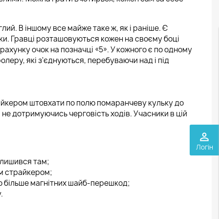
глий. В іншому все майже таке ж, як і раніше. Є
ики. Гравці розташовуються кожен на своєму боці
ахунку очок на позначці «5». У кожного є по одному
леру, які з'єднуються, перебуваючи над і під
трайкером штовхати по полю помаранчеву кульку до
, не дотримуючись черговість ходів. Учасники в цій
perm_identity
Логін
алишився там;
м страйкером;
о більше магнітних шайб-перешкод;
.