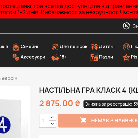
роте деякі ігри все ще доступні для відправленн
ротягом 1-2 днів. Вибачаємося за незручності! Ко
З
чків
Сімейні
Для вечірок
Дитячі
Гік
Аксесуари
18+
Пазли
Різ
а версія
НАСТІЛЬНА ГРА КЛАСК 4 (K
2 875,00 ₴
Знижка за реєстрацію 3

НЕМАЄ В НАЯВНО