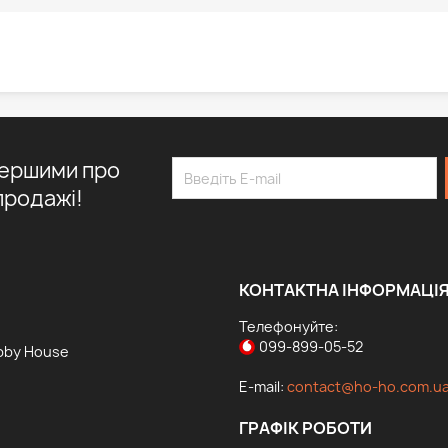
першими про
продажі!
КОНТАКТНА ІНФОРМАЦІ
Телефонуйте:
099-899-05-52
bby House
E-mail:
contact@ho-ho.com.u
ГРАФІК РОБОТИ