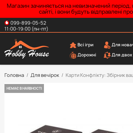
Магазин зачиняється на невизначений період, п
сайті, і вони будуть відправлені п
099-899-05-52
11:00-19:00 (пн-пт)
Всі ігри
Для нова
Дорожні
Для двох
Головна
Для вечірок
Карти Конфлікту: Збірник ва
НЕМАЄ В НАЯВНОСТІ