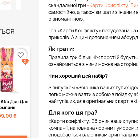
скандальної гри
«Карти Конфлікту: В
самостійно, а також змішати з іншими
різноманітною.
ТЬСЯ
Гра «Карти Конфлікту» побудована на с
приколів. А з цим доповненням абсурдн
Як грати:
favorite_border
Правила гри більш ніж прості й будуть 
2
ознайомиться з ними можна на сторінці
Чим хороший цей набір?
З випуском «Збірника ваших тупих ідей
легко можна взяти з собою в поїздку а
Швидкий
найтупіших, але оригінальних карт, які
Або Дія: Для
регляд
омпанії
Для кого ця гра?
99,00 ₴
«Карти конфлікту: Збірник ваших тупих 
компанії, наповнена чорним гумором,
сподобається власникам оригінальної 