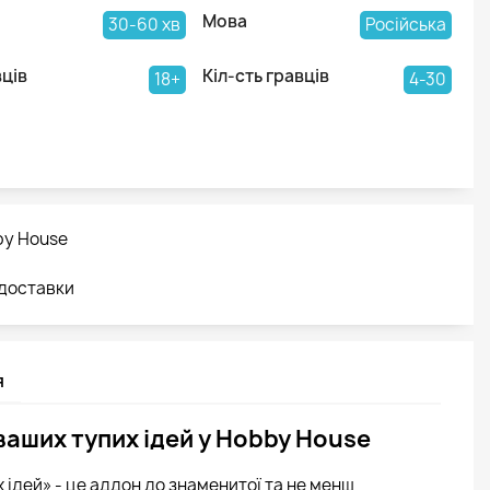
Мова
30-60 хв
Російська
вців
Кіл-сть гравців
18+
4-30
by House
 доставки
я
ваших тупих ідей у Hobby House
 ідей» - це аддон до знаменитої та не менш