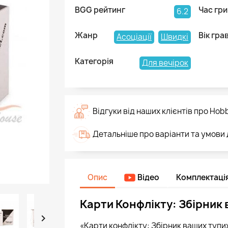
BGG рейтинг
Час гри
6.2
Жанр
Вік гра
Асоціації
Швидкі
Категорія
Для вечірок
Відгуки від наших клієнтів про Hob
Детальніше про варіанти та умови
Опис
Відео
Комплектаці
Карти Конфлікту: Збірник 

«Карти конфлікту: Збірник ваших тупих