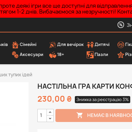
роте деякі ігри все ще доступні для відправленн
ротягом 1-2 днів. Вибачаємося за незручності! Ко
З
чків
Сімейні
Для вечірок
Дитячі
Гік
Аксесуари
18+
Пазли
Різ
ших тупих ідей
НАСТІЛЬНА ГРА КАРТИ КОН
230,00 ₴
Знижка за реєстрацію 3%

НЕМАЄ В НАЯВНО