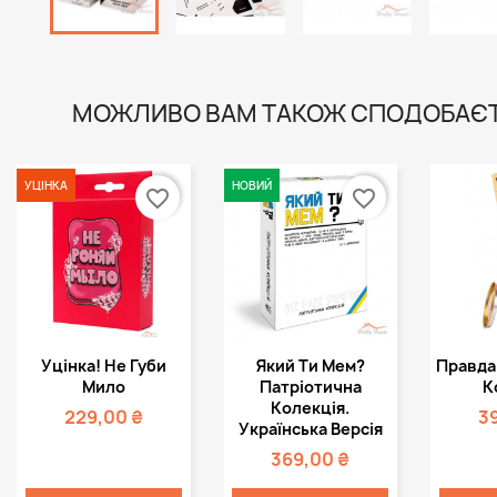
МОЖЛИВО ВАМ ТАКОЖ СПОДОБАЄ
УЦІНКА
НОВИЙ
favorite_border
favorite_border
Швидкий
Швидкий



Уцінка! Не Губи
Який Ти Мем?
Правда 
перегляд
перегляд
пе
Мило
Патріотична
К
Колекція.
229,00 ₴
3
Українська Версія
369,00 ₴