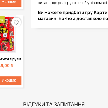
У КОШИК
питань, що розігруються, й урізномані
Ви можете придбати гру Карти 
магазині ho-ho з доставкою по 
НЕ
favorite_border
Швидкий
атити Друзів
регляд
49,00 ₴
У КОШИК
ВІДГУКИ ТА ЗАПИТАННЯ