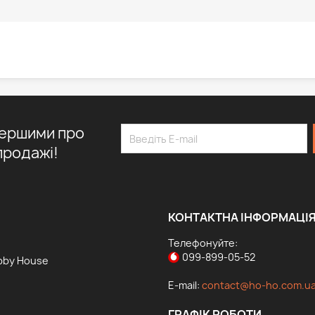
першими про
продажі!
КОНТАКТНА ІНФОРМАЦІ
Телефонуйте:
099-899-05-52
bby House
E-mail:
contact@ho-ho.com.u
ГРАФІК РОБОТИ