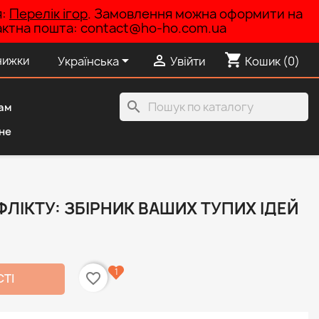
я:
Перелік ігор
. Замовлення можна оформити на
нтактна пошта: contact@ho-ho.com.ua
shopping_cart


нижки
Українська
Увійти
Кошик
(0)
search
ам
не
ФЛІКТУ: ЗБІРНИК ВАШИХ ТУПИХ ІДЕЙ
1
favorite_border
СТІ