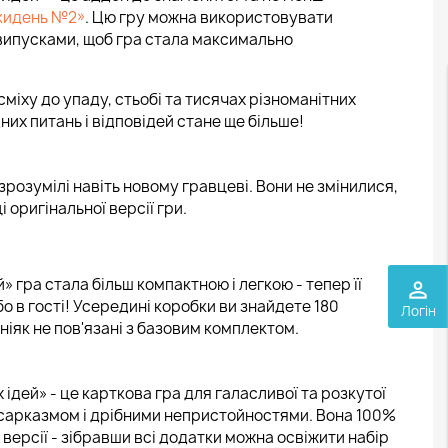
икидень №2»
. Цю гру можна використовувати
 випусками, щоб гра стала максимально
міху до упаду, стьобі та тисячах різноманітних
их питань і відповідей стане ще більше!
зрозумілі навіть новому гравцеві. Вони не змінилися,
 оригінальної версії гри.
» гра стала більш компактною і легкою - тепер її
perm_identity
бо в гості! Усередині коробки ви знайдете 180
Логін
 ніяк не пов'язані з базовим комплектом.
ідей» - це карткова гра для галасливої ​​та розкутої
 сарказмом і дрібними непристойностями. Вона 100%
версії - зібравши всі додатки можна освіжити набір