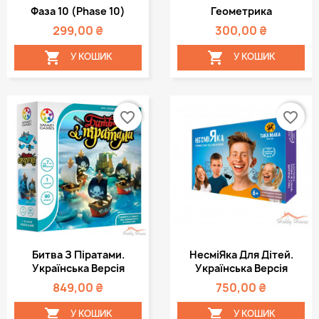
Фаза 10 (Phase 10)
Геометрика
299,00 ₴
300,00 ₴


У КОШИК
У КОШИК
favorite_border
favorite_border
Битва З Піратами.
НесміЯка Для Дітей.
Українська Версія
Українська Версія
849,00 ₴
750,00 ₴


У КОШИК
У КОШИК