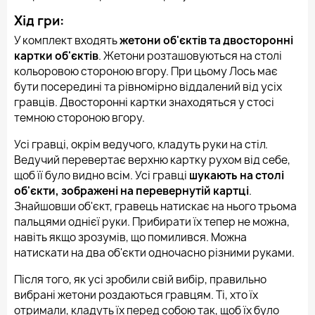
Хід гри:
У комплект входять
жетони об'єктів та двосторонні
картки об'єктів
. Жетони розташовуються на столі
кольоровою стороною вгору. При цьому Лось має
бути посередині та рівномірно віддалений від усіх
гравців. Двосторонні картки знаходяться у стосі
темною стороною вгору.
Усі гравці, окрім ведучого, кладуть руки на стіл.
Ведучий перевертає верхню картку рухом від себе,
щоб її було видно всім. Усі гравці
шукають на столі
об'єкти, зображені на перевернутій картці
.
Знайшовши об'єкт, гравець натискає на нього трьома
пальцями однієї руки. Прибирати їх тепер не можна,
навіть якщо зрозумів, що помилився. Можна
натискати на два об'єкти одночасно різними руками.
Після того, як усі зробили свій вибір, правильно
вибрані жетони роздаються гравцям. Ті, хто їх
отримали, кладуть їх перед собою так, щоб їх було