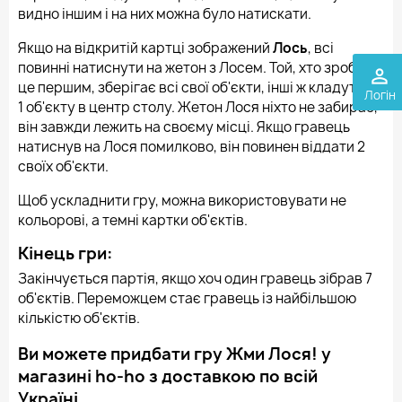
видно іншим і на них можна було натискати.
Якщо на відкритій картці зображений
Лось
, всі
повинні натиснути на жетон з Лосем. Той, хто зробить
perm_identity
це першим, зберігає всі свої об'єкти, інші ж кладуть по
Логін
1 об'єкту в центр столу. Жетон Лося ніхто не забирає,
він завжди лежить на своєму місці. Якщо гравець
натиснув на Лося помилково, він повинен віддати 2
своїх об'єкти.
Щоб ускладнити гру, можна використовувати не
кольорові, а темні картки об'єктів.
Кінець гри:
Закінчується партія, якщо хоч один гравець зібрав 7
об'єктів. Переможцем стає гравець із найбільшою
кількістю об'єктів.
Ви можете придбати гру Жми Лося! у
магазині ho-ho з доставкою по всій
Україні.