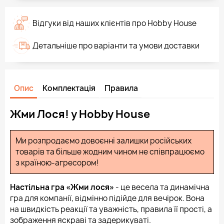
Відгуки від наших клієнтів про Hobby House
Детальніше про варіанти та умови доставки
Опис
Комплектація
Правила
Жми Лося! у Hobby House
Ми розпродаємо довоєнні залишки російських
товарів та більше жодним чином не співпрацюємо
з країною-агресором!
Настільна гра «Жми лося»
- це весела та динамічна
гра для компанії, відмінно підійде для вечірок. Вона
на швидкість реакції та уважність, правила її прості, а
зображення яскраві та задерикуваті.