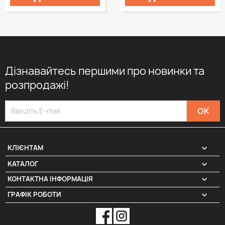
Дізнавайтесь першими про новинки та
розпродажі!

КЛІЄНТАМ

КАТАЛОГ
КОНТАКТНА ІНФОРМАЦІЯ
keyboard_arrow_down
ГРАФІК РОБОТИ
keyboard_arrow_down