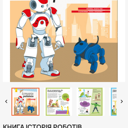


КНИГА ІСТОРІЯ РОБОТІВ