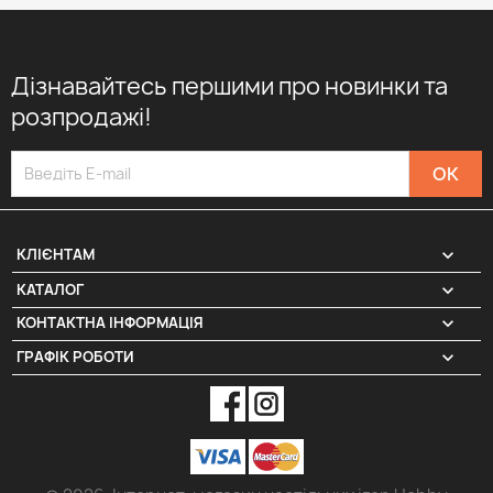
Дізнавайтесь першими про новинки та
розпродажі!

КЛІЄНТАМ

КАТАЛОГ
КОНТАКТНА ІНФОРМАЦІЯ
keyboard_arrow_down
ГРАФІК РОБОТИ
keyboard_arrow_down