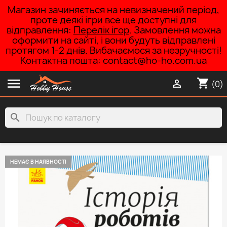
Магазин зачиняється на невизначений період,
проте деякі ігри все ще доступні для
відправлення:
Перелік ігор
. Замовлення можна
оформити на сайті, і вони будуть відправлені
протягом 1-2 днів. Вибачаємося за незручності!
Контактна пошта: contact@ho-ho.com.ua

shopping_cart

(0)
search
НЕМАЄ В НАЯВНОСТІ