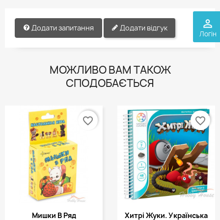
perm_identity
Додати запитання
Додати відгук
Логін
МОЖЛИВО ВАМ ТАКОЖ
СПОДОБАЄТЬСЯ
favorite_border
favorite_border
Мишки В Ряд
Хитрі Жуки. Українська