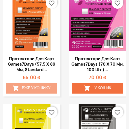
favorite_border
favorite_border
Протектори Для Карт
Протектори Для Карт
Games7Days (57,5 Х 89
Games7Days (70 Х 70 Мм,
Мм, Standard...
100 Шт.)...
65,00 ₴
70,00 ₴


ВЖЕ У КОШИКУ
У КОШИК
favorite_border
favorite_border