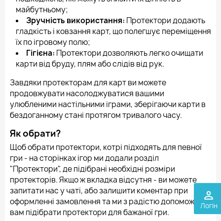
майбутньому;
Зручність використання:
Протектори додають
гладкість і ковзання карт, що полегшує переміщення
їх по ігровому полю;
Гігієна:
Протектори дозволяють легко очищати
карти від бруду, плям або слідів від рук.
Завдяки протекторам для карт ви можете
продовжувати насолоджуватися вашими
улюбленими настільними іграми, зберігаючи карти в
бездоганному стані протягом тривалого часу.
Як обрати?
Щоб обрати протектори, котрі підходять для певної
гри - на сторінках ігор ми додали розділ
"Протектори", де підібрані необхідні розміри
протекторів. Якщо ж вкладка відсутня - ви можете
запитати нас у чаті, або залишити коментар при
perm_identity
оформленні замовлення та ми з радістю допоможемо
Логін
вам підібрати протектори для бажаної гри.