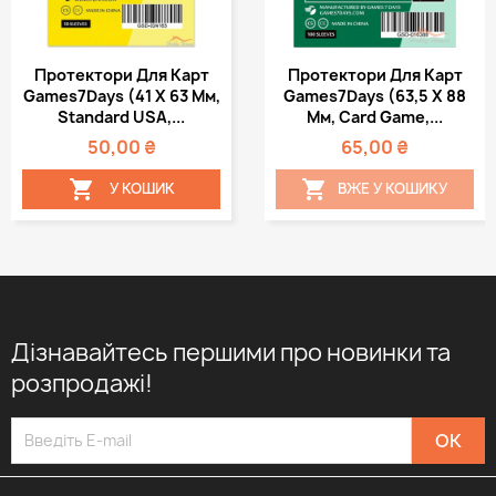
Протектори Для Карт
Протектори Для Карт
Games7Days (41 Х 63 Мм,
Games7Days (63,5 Х 88
Standard USA,...
Мм, Card Game,...
50,00 ₴
65,00 ₴


У КОШИК
ВЖЕ У КОШИКУ
Дізнавайтесь першими про новинки та
розпродажі!