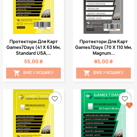
Протектори Для Карт
Протектори Для Карт
Games7Days (41 Х 63 Мм,
Games7Days (70 Х 110 Мм,
Standard USA,...
Magnum...
55,00 ₴
85,00 ₴


ВЖЕ У КОШИКУ
ВЖЕ У КОШИКУ
favorite_border
favorite_border
1