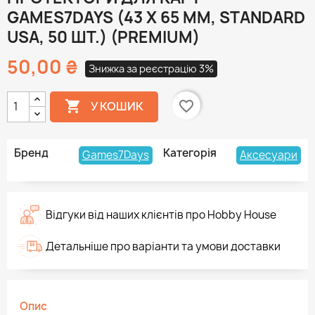
GAMES7DAYS (43 Х 65 ММ, STANDARD
USA, 50 ШТ.) (PREMIUM)
50,00 ₴
Знижка за реєстрацію 3%

favorite_border
У КОШИК
Бренд
Категорія
Games7Days
Аксесуари
Відгуки від наших клієнтів про Hobby House
Детальніше про варіанти та умови доставки
Опис