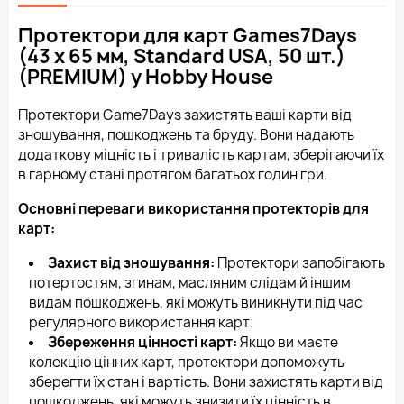
Протектори для карт Games7Days
(43 х 65 мм, Standard USA, 50 шт.)
(PREMIUM) у Hobby House
Протектори Game7Days захистять ваші карти від
зношування, пошкоджень та бруду. Вони надають
додаткову міцність і тривалість картам, зберігаючи їх
в гарному стані протягом багатьох годин гри.
Основні переваги використання протекторів для
карт:
Захист від зношування:
Протектори запобігають
потертостям, згинам, масляним слідам й іншим
видам пошкоджень, які можуть виникнути під час
регулярного використання карт;
Збереження цінності карт:
Якщо ви маєте
колекцію цінних карт, протектори допоможуть
зберегти їх стан і вартість. Вони захистять карти від
пошкоджень, які можуть знизити їх цінність в