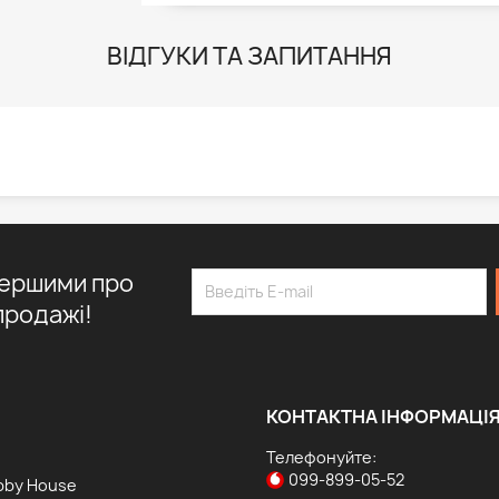
ВІДГУКИ ТА ЗАПИТАННЯ
першими про
продажі!
КОНТАКТНА ІНФОРМАЦІ
Телефонуйте:
099-899-05-52
bby House