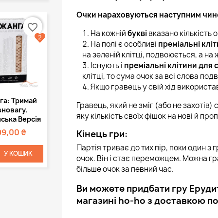
Очки нараховуються наступним чин
favorite_border
На кожній
букві
вказано кількість 
2
На полі є особливі
преміальні кліт
на зеленій клітці, подвоюється, а на
Існують і
преміальні клітини для с
клітці, то сума очок за всі слова по
Якщо гравець у свій хід використ
Швидкий
га: Тримай
Гравець, який не зміг (або не захотів)
регляд
вновагу.
яку кількість своїх фішок на нові й про
ська Версія
99,00 ₴
Кінець гри:
Партія триває до тих пір, поки один з
У КОШИК
очок. Він і стає переможцем. Можна гр
більше очок за певний час.
Ви можете придбати гру Ерудит
магазині ho-ho з доставкою по 