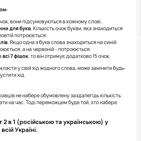
ом:
очок, вони підсумовуються в кожному слові.
ини для букв
. Кількість очок букви, яка знаходиться
 жовтій потроюється.
лів
. Якщо одна з букв слова знаходиться на синій
двоюється, а на червоній - потроюється.
ав
всі 7 фішок
, то він отримує додатково 15 очок.
 скласти у свій хід жодного слова, може замінити будь-
пустити хід.
 гравців не набере обумовлену заздалегідь кількість
ати на час. Тоді переможцем буде той, хто набере
 2 в 1 (російською та українською) у
всій Україні.