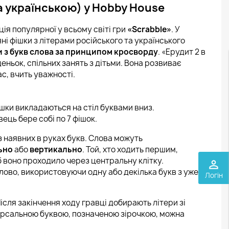
та українською) у Hobby House
ація популярної у всьому світі гри
«Scrabble»
. У
яні фішки з літерами російського та українського
 з букв слова за принципом кросворду
. «Ерудит 2 в
деньок, спільних занять з дітьми. Вона розвиває
с, вчить уважності.
ішки викладаються на стіл буквами вниз.
ець бере собі по 7 фішок.
з наявних в руках букв. Слова можуть
ьно
або
вертикально
. Той, хто ходить першим,
 воно проходило через центральну клітку.
perm_identity
ово, використовуючи одну або декілька букв з уже
Логін
Після закінчення ходу гравці добирають літери зі
версальною буквою, позначеною зірочкою, можна