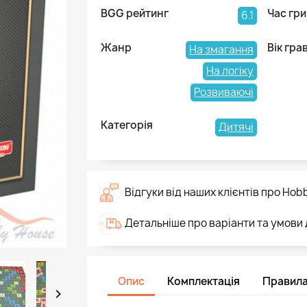
BGG рейтинг
Час гри
6.1
Жанр
Вік гра
На змагання
На логіку
Розвиваючі
Категорія
Дитячі
Відгуки від наших клієнтів про Hob
Детальніше про варіанти та умови
Опис
Комплектація
Правил
