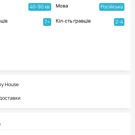
Мова
40-90 хв
Російська
вців
Кіл-сть гравців
7+
2-4
by House
 доставки
а