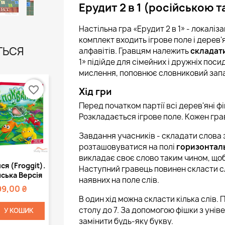
Ерудит 2 в 1 (російською 
Настільна гра «Ерудит 2 в 1» - локаліз
комплект входить ігрове поле і дерев'
ТЬСЯ
алфавітів. Гравцям належить
складати
1» підійде для сімейних і дружніх поси
мислення, поповнює словниковий запа
favorite_border
Хід гри
Перед початком партії всі дерев'яні ф
Розкладається ігрове поле. Кожен грав
Завдання учасників - складати слова 
розташовуватися на полі
горизонтал
викладає своє слово таким чином, щоб
Швидкий
я (Froggit).
Наступний гравець повинен скласти сл
регляд
ська Версія
наявних на поле слів.
99,00 ₴
В один хід можна скласти кілька слів. 
столу до 7. За допомогою фішки з уні
У КОШИК
замінити будь-яку букву.