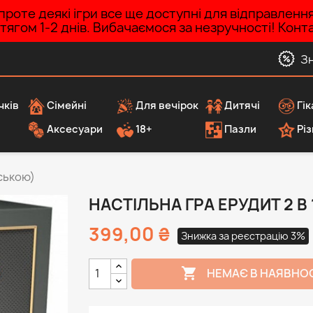
роте деякі ігри все ще доступні для відправленн
ротягом 1-2 днів. Вибачаємося за незручності! Ко
З
чків
Сімейні
Для вечірок
Дитячі
Гік
Аксесуари
18+
Пазли
Різ
нською)
НАСТІЛЬНА ГРА ЕРУДИТ 2 В
399,00 ₴
Знижка за реєстрацію 3%

НЕМАЄ В НАЯВНО