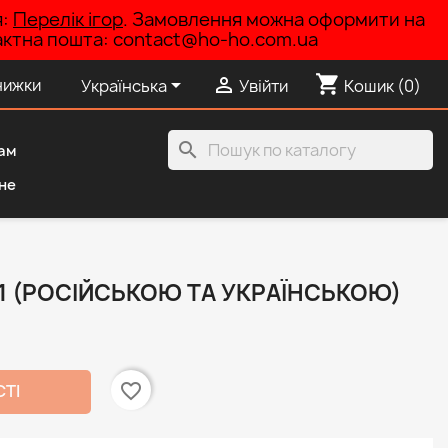
я:
Перелік ігор
. Замовлення можна оформити на
нтактна пошта: contact@ho-ho.com.ua
shopping_cart


нижки
Українська
Увійти
Кошик
(0)
search
ам
не
 1 (РОСІЙСЬКОЮ ТА УКРАЇНСЬКОЮ)
favorite_border
СТІ