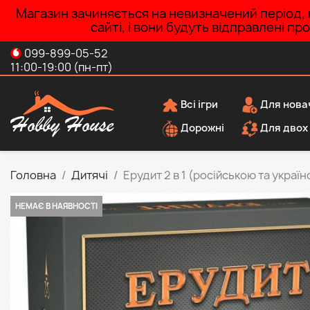
Магазин зачиняється на невизначений період, п
сайті, і вони будуть відправлені п
099-899-05-52
11:00-19:00 (пн-пт)
Всі ігри
Для нова
Дорожні
Для двох
Головна
Дитячі
Ерудит 2 в 1 (російською та украї
НЕМАЄ В НАЯВНОСТІ