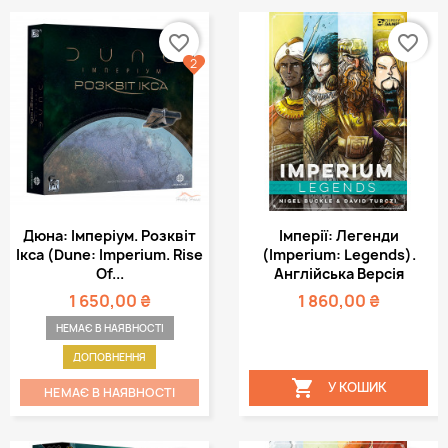
favorite_border
favorite_border
2
Дюна: Імперіум. Розквіт
Імперії: Легенди
Ікса (Dune: Imperium. Rise
(Imperium: Legends).
Of...
Англійська Версія
1 650,00 ₴
1 860,00 ₴
НЕМАЄ В НАЯВНОСТІ
ДОПОВНЕННЯ

У КОШИК
НЕМАЄ В НАЯВНОСТІ