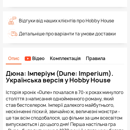
Відгуки від наших клієнтів про Hobby House
Детальніше про варіанти та умови доставки
Опис
Відео
Комплектація
Правила
Дюна: Імперіум (Dune: Imperium).
Українська версія у Hobby House
Історія хронік «Dune» почалася в 70-х роках минулого
століття з написання однойменного роману, який
став бестселером. Імперії далекого майбутнього,
нескінченні піски й, звичайно ж, величезні монстри -
це так всім сподобалося, що фільми за цим всесвітом
випускаються і до цього дня! Перша настільна гра