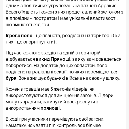
одним з політичних угруповань на планеті Арракис.
Всього їх шість і кожен з них представлений ​​жетоном з
відповідним портретом і має унікальні властивості,
що змінюють хід гри.
Ігрове поле
- це планета, розділена на території (5 з
них - це опорні пункти).
Під час кожного з ходів на одній з територій
відбувається
викид Прянощі
, за яку вам доведеться
поборотися. На додаток до цих областей, поле
поділене на радіальні секції, по яких переміщається
буря
. Вона знищує будь-які війська на своєму шляху.
Кожен з гравців має 5 жетонів лідерів, які
використовуються для зміцнення загонів. Лідери
можуть зрадити, загинути й воскреснути з
використанням
прянощі.
В ході гри учасники переміщують свої загони,
намагаючись взяти під контроль все більше