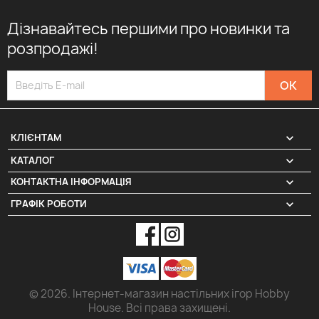
Дізнавайтесь першими про новинки та
розпродажі!

КЛІЄНТАМ

КАТАЛОГ
КОНТАКТНА ІНФОРМАЦІЯ
keyboard_arrow_down
ГРАФІК РОБОТИ
keyboard_arrow_down
© 2026. Інтернет-магазин настільних ігор Hobby
House. Всі права захищені.