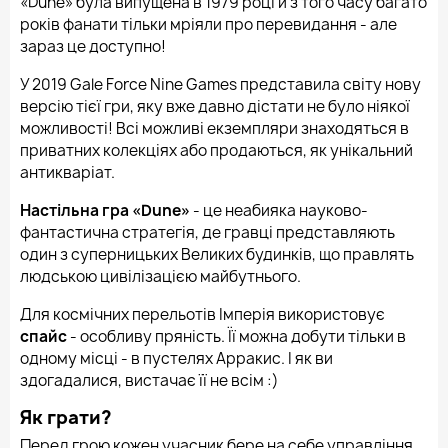
«Dune» була випущена в 1979 році й з того часу багато
років фанати тільки мріяли про перевидання - але
зараз це доступно!
У 2019 Gale Force Nine Games представила світу нову
версію тієї гри, яку вже давно дістати не було ніякої
можливості! Всі можливі екземпляри знаходяться в
приватних колекціях або продаються, як унікальний
антикваріат.
Настільна гра «Dune»
- це неабияка науково-
фантастична стратегія, де гравці представляють
один з суперницьких Великих будинків, що правлять
людською цивілізацією майбутнього.
Для космічних перельотів Імперія використовує
спайс
- особливу пряність. Її можна добути тільки в
одному місці - в пустелях Арракис. І як ви
здогадалися, вистачає її не всім :)
Як
грати?
Перед грою кожен учасник бере на себе управління