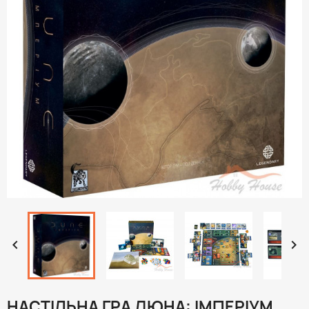


НАСТІЛЬНА ГРА ДЮНА: ІМПЕРІУМ