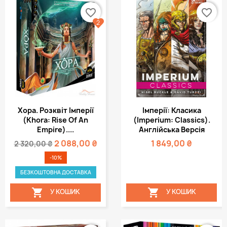
favorite_border
favorite_border
2
Хора. Розквіт Імперії
Імперії: Класика
(Khora: Rise Of An
(Imperium: Classics).
Empire)....
Англійська Версія
2 088,00 ₴
1 849,00 ₴
2 320,00 ₴
-10%
БЕЗКОШТОВНА ДОСТАВКА


У КОШИК
У КОШИК