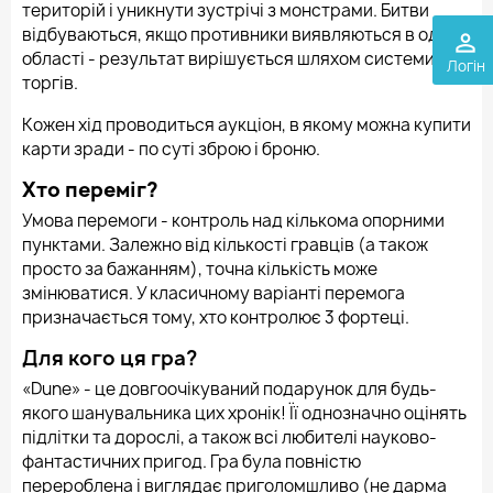
територій і уникнути зустрічі з монстрами. Битви
відбуваються, якщо противники виявляються в одній
perm_identity
області - результат вирішується шляхом системи
Логін
торгів.
Кожен хід проводиться аукціон, в якому можна купити
карти зради - по суті зброю і броню.
Хто переміг?
Умова перемоги - контроль над кількома опорними
пунктами. Залежно від кількості гравців (а також
просто за бажанням), точна кількість може
змінюватися. У класичному варіанті перемога
призначається тому, хто контролює 3 фортеці.
Для кого ця гра?
«Dune» - це довгоочікуваний подарунок для будь-
якого шанувальника цих хронік! Її однозначно оцінять
підлітки та дорослі, а також всі любителі науково-
фантастичних пригод. Гра була повністю
перероблена і виглядає приголомшливо (не дарма