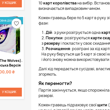
10
карт королівства
на вибір. Встано
У КОШИК
визначається випадковим чином.
Кожен гравець бере по 5 карт в руку зі 
ОВНА ДОСТАВКА
фази:
favorite_border
Дій
: з руки розігрується одна
карт
Покупки
: розігруються
карти ска
з
резерву
і покласти у своє скидання
Розчищення
: розіграні за хід ка
На руку беруться ще 5 карт зі своєї
Швидкий
і його знову можна використовувати 
The Wolves).
регляд
ська Версія
Далі хід передається сусідові, властив
100,00 ₴
згоряють.
Як перемогти?
Партія закінчується, якщо спорожніл
У КОШИК
резерві.
Кожен гравець підраховує свої
щити
(