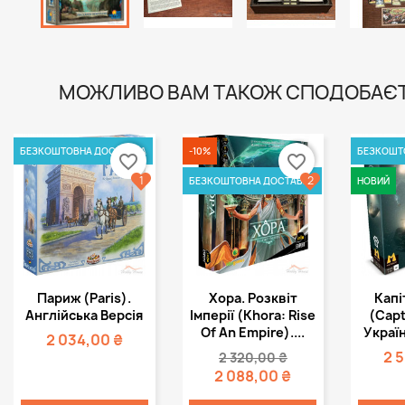
МОЖЛИВО ВАМ ТАКОЖ СПОДОБАЄ
БЕЗКОШТОВНА ДОСТАВКА
-10%
БЕЗКОШТ
favorite_border
favorite_border
1
2
БЕЗКОШТОВНА ДОСТАВКА
НОВИЙ
Швидкий
Швидкий



Париж (Paris).
Хора. Розквіт
Капі
перегляд
перегляд
пе
Англійська Версія
Імперії (Khora: Rise
(Capt
Of An Empire)....
Україн
2 034,00 ₴
2 
2 320,00 ₴
2 088,00 ₴