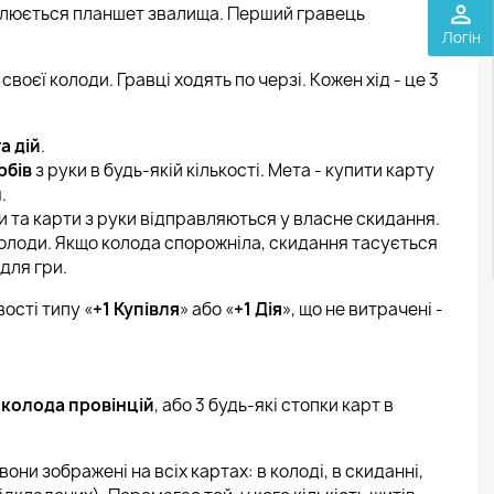
perm_identity
влюється планшет звалища. Перший гравець
Логін
своєї колоди. Гравці ходять по черзі. Кожен хід - це 3
а дій
.
рбів
з руки в будь-якій кількості. Мета - купити карту
.
рти та карти з руки відправляються у власне скидання.
 колоди. Якщо колода спорожніла, скидання тасується
для гри.
ості типу «
+1 Купівля
» або «
+1 Дія
», що не витрачені -
а
колода провінцій
, або 3 будь-які стопки карт в
вони зображені на всіх картах: в колоді, в скиданні,