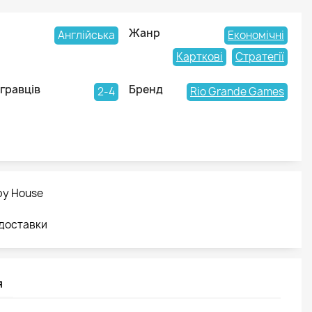
Жанр
Англійська
Економічні
Карткові
Стратегії
 гравців
Бренд
2-4
Rio Grande Games
by House
 доставки
я