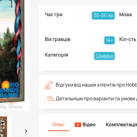
Час гри
Мова
30-50 хв
Вік гравців
Кіл-сть
14+
Категорія
Сімейні
Відгуки від наших клієнтів про Hob
Детальніше про варіанти та умови
Опис
Відео
Комплектаці
