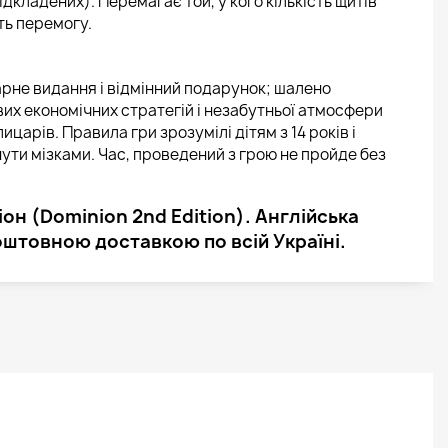
 відкладених). Перемагає той, у кого кількість щитів
ть перемогу.
гарне видання і відмінний подарунок; шалено
их економічних стратегій і незабутньої атмосфери
ицарів. Правила гри зрозумілі дітям з 14 років і
нути мізками. Час, проведений з грою не пройде без
он (Dominion 2nd Edition). Англійська
коштовною доставкою по всій Україні.