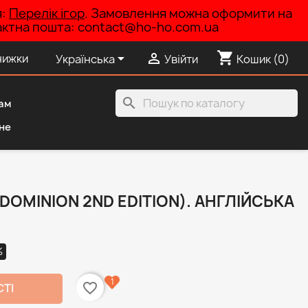
я:
Перелік ігор
. Замовлення можна оформити на
нтактна пошта: contact@ho-ho.com.ua
shopping_cart


нижки
Українська
Увійти
Кошик
(0)
search
ам
не
DOMINION 2ND EDITION). АНГЛІЙСЬКА
%
1
favorite_border
СТІ