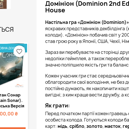
Домініон (Dominion 2nd Ed
House
Настільна гра «Домініон (Dominion)»
ТЬСЯ
яскравих представників декбілдінга (к
колоди). «Домініон» побачив світ у 200
став грою року в Японії, США, Чехії, Ні
ОВНА ДОСТАВКА
favorite_border
Зараз ви перебуваєте на сторінці дру
недоліки геймплея, а також перероблен
значно поліпшило якість гри та баланс
Кожен учасник гри стає середньовічн
облагородити свої володіння, не без д
постійно думають, як накопичити кошти
Швидкий
вигідні; з ким краще вести дружбу, а 
тан Сонар
регляд
ain Sonar).
Як грати:
ська Версія
Перед початком партії кожен гравець
500,00 ₴
особиста колода. Готуються колоди б
карт:
мідь
,
срібло
,
золото
,
маєток
,
ге