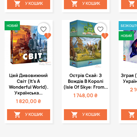



У КОШИК
У КОШИК
НОВИЙ
БЕЗКОШТ
favorite_border
favorite_border
1
1
НОВИЙ
Швидкий
Швидкий



Цей Дивовижний
Острів Скай: З
Зграя (
перегляд
перегляд
пе
Світ (It's A
Вождів В Королі
Україн
Wonderful World).
(Isle Of Skye: From...
2 
Українська...
1 748,00 ₴
1 820,00 ₴



У КОШИК
У КОШИК