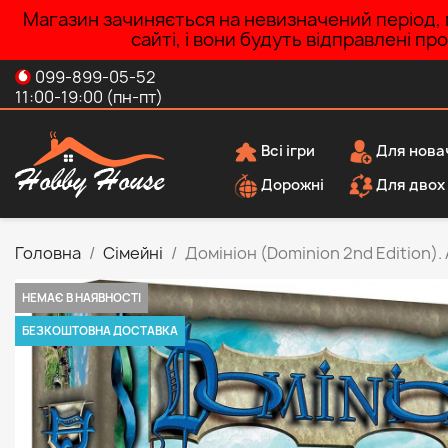
Магазин зачиняється на невизначений період, п
сайті, і вони будуть відправлені п
099-899-05-52
11:00-19:00 (пн-пт)
Всі ігри
Для нова
Дорожні
Для двох
Головна
Сімейні
Домініон (Dominion 2nd Edition).
НЕМАЄ В НАЯВНОСТІ
БЕЗКОШТОВНА ДОСТАВКА