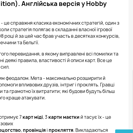
ition). Англійська версія у Hobby
- це справжня класика економічних стратегій, один з
оли стратегія полягає в складанні власної ігрової
8 році й за цей час брав участь в десятках конкурсів,
меччини та Бельгії.
гого перевидання, в якому виправлені всі помилки та
і деякі правила, властивості й описи карт. Все це
 сил.
им феодалом. Мета - максимально розширити й
опомоги впливових друзів, інтриг і проклять. Гравці
 та грамотно їх витратити; які будови будуть більш
кого краще атакувати.
 отримує 7
карт міді
, 3
карти маєтки
й тасує їх - це
азових
рцогство
,
провінція
і
прокляття
. Викладаються