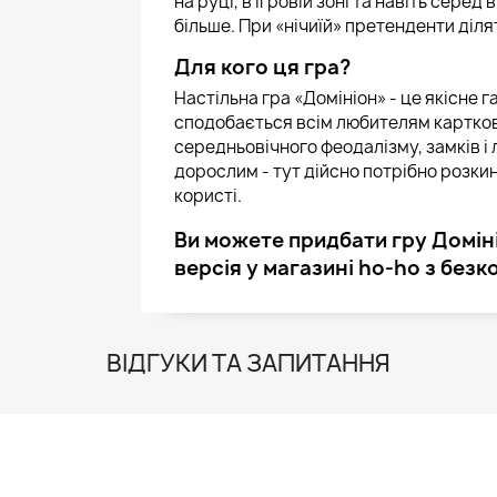
на руці, в ігровій зоні та навіть серед
більше. При «нічиїй» претенденти діля
Для кого ця гра?
Настільна гра «Домініон» - це якісне 
сподобається всім любителям картков
середньовічного феодалізму, замків і л
дорослим - тут дійсно потрібно розки
користі.
Ви можете придбати гру Доміні
версія у магазині ho-ho з без
ВІДГУКИ ТА ЗАПИТАННЯ