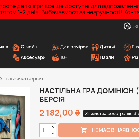
роте деякі ігри все ще доступні для відправленн
ротягом 1-2 днів. Вибачаємося за незручності! Ко
З
чків
Сімейні
Для вечірок
Дитячі
Гік
Аксесуари
18+
Пазли
Різ
 Англійська версія
НАСТІЛЬНА ГРА ДОМІНІОН (
ВЕРСІЯ
2 182,00 ₴
Знижка за реєстрацію 3

НЕМАЄ В НАЯВНО