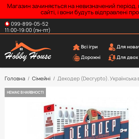
Магазин зачиняється на невизначений період, п
сайті, і вони будуть відправлені п
099-899-05-52
11:00-19:00 (пн-пт)
Всі ігри
Для нова
Дорожні
Для двох
Головна
Сімейні
Декодер (Decrypto). Українська 
НЕМАЄ В НАЯВНОСТІ