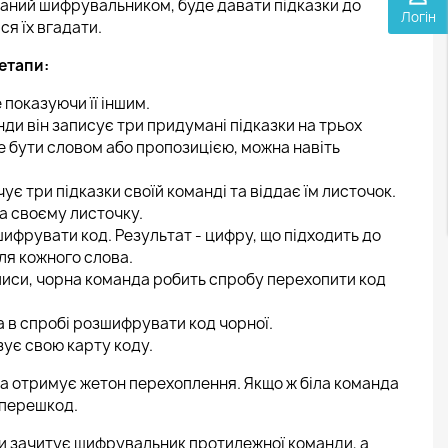
браний шифрувальником, буде давати підказки до
Логін
ся їх вгадати.
 етапи:
показуючи її іншим.
нди він записує три придумані підказки на трьох
е бути словом або пропозицією, можна навіть
є три підказки своїй команді та віддає їм листочок.
а своєму листочку.
фрувати код. Результат - цифру, що підходить до
іля кожного слова.
писи, чорна команда робить спробу перехопити код
а в спробі розшифрувати код чорної.
ує свою карту коду.
на отримує жетон перехоплення. Якщо ж біла команда
 перешкод.
зки зачитує шифрувальник протилежної команди, а