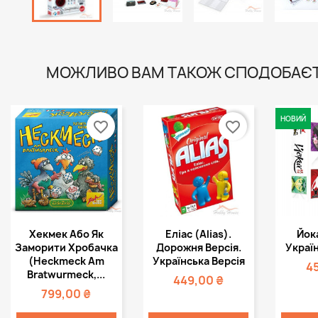
МОЖЛИВО ВАМ ТАКОЖ СПОДОБАЄ
НОВИЙ
favorite_border
favorite_border
Швидкий
Швидкий



Хекмек Або Як
Еліас (Alias).
Йока
перегляд
перегляд
пе
Заморити Хробачка
Дорожня Версія.
Україн
(Heckmeck Am
Українська Версія
4
Bratwurmeck,...
449,00 ₴
799,00 ₴