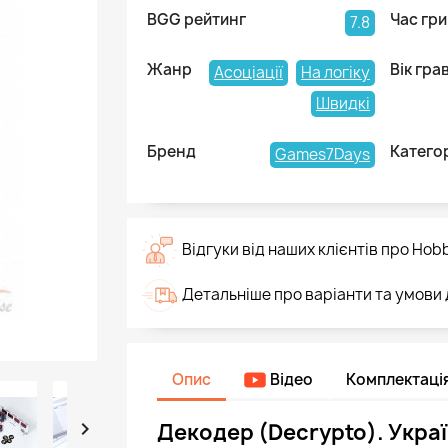
BGG рейтинг
Час гри
7.8
Жанр
Вік гра
Асоціації
На логіку
Швидкі
Бренд
Катего
Games7Days
Відгуки від наших клієнтів про Hob
Детальніше про варіанти та умови
Опис
Відео
Комплектаці

Декодер (Decrypto). Украї