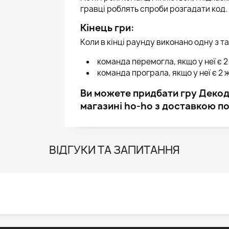
гравці роблять спроби розгадати код.
Кінець гри:
Коли в кінці раунду виконано одну з та
команда перемогла, якщо у неї є 
команда програла, якщо у неї є 2
Ви можете придбати гру Декоде
магазині ho-ho з доставкою по 
ВІДГУКИ ТА ЗАПИТАННЯ