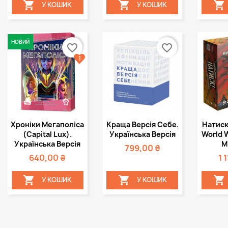



У КОШИК
У КОШИК
НОВИЙ
favorite_border
favorite_border
1
Швидкий
Швидкий



Хроніки Мегаполіса
Краща Версія Себе.
Натиск!
перегляд
перегляд
пе
(Capital Lux).
Українська Версія
World W
Українська Версія
M
799,00 ₴
640,00 ₴
1 



У КОШИК
У КОШИК