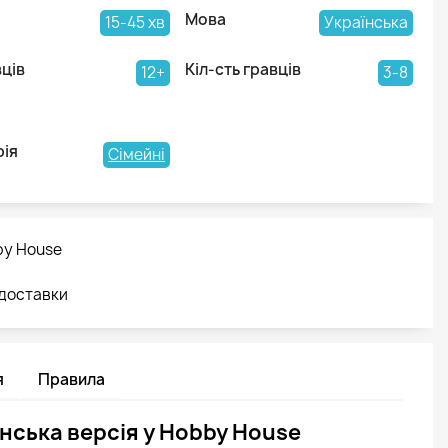
Мова
15-45 хв
Українська
вців
Кіл-сть гравців
12+
3-8
рія
Сімейні
by House
 доставки
я
Правила
нська версія у Hobby House