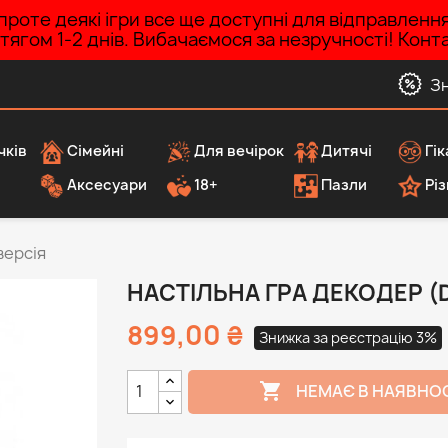
роте деякі ігри все ще доступні для відправленн
ротягом 1-2 днів. Вибачаємося за незручності! Ко
З
чків
Сімейні
Для вечірок
Дитячі
Гік
Аксесуари
18+
Пазли
Різ
версія
НАСТІЛЬНА ГРА ДЕКОДЕР (
899,00 ₴
Знижка за реєстрацію 3%

НЕМАЄ В НАЯВНО