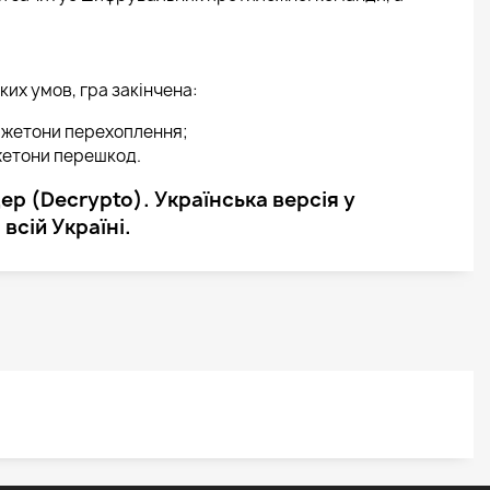
ких умов, гра закінчена:
2 жетони перехоплення;
 жетони перешкод.
р (Decrypto). Українська версія у
всій Україні.