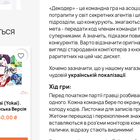
«Декодер» - це командна гра на асоці
потрапити у світ секретних агентів і ш
підрозділи, що конкурують, змагають
мета - передати код членам команди 
ТЬСЯ
суперниками. А значить, підказки пови
конкурентів. Варто відзначити оригі
вигляді стародавніх комп'ютерів з кно
favorite_border
раритетних на цей час дискет.
Хочемо зазначити, що у нашому магаз
чудовій
українській локалізації
.
Хід гри:
Перед початком партії гравці розбива
Швидкий
одного. Кожна команда бере по екрану (
ї (Yokai).
регляд
колоду кодів. Листочки для записів пр
ська Версія
Жетони перешкод і перехоплення знахо
50,00 ₴
вставляються в роз'єми моніторів комп
палички, відразу стають видимими!