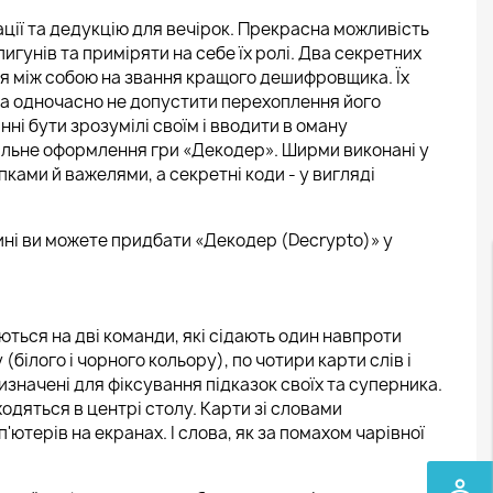
ації та дедукцію для вечірок. Прекрасна можливість
пигунів та приміряти на себе їх ролі. Два секретних
ся між собою на звання кращого дешифровщика. Їх
та одночасно не допустити перехоплення його
нні бути зрозумілі своїм і вводити в оману
нальне оформлення гри «Декодер». Ширми виконані у
пками й важелями, а секретні коди - у вигляді
ині ви можете придбати «Декодер (Decrypto)» у
ються на дві команди, які сідають один навпроти
білого і чорного кольору), по чотири карти слів і
изначені для фіксування підказок своїх та суперника.
дяться в центрі столу. Карти зі словами
'ютерів на екранах. І слова, як за помахом чарівної
perm_identity