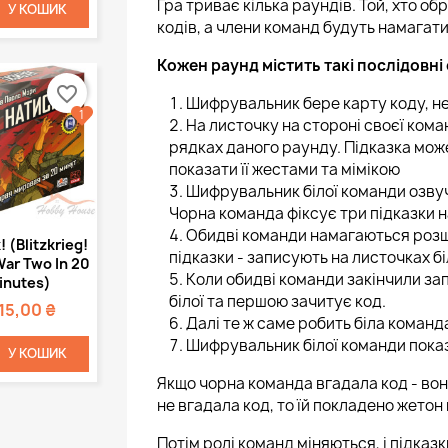
Гра триває кілька раундів. Той, хто о
У КОШИК
кодів, а члени команд будуть намагати
Кожен раунд містить такі послідовні
favorite_border
Шифрувальник бере карту коду, не 
1
На листочку на стороні своєї кома
рядках даного раунду. Підказка мож
показати її жестами та мімікою
Шифрувальник білої команди озвучу
Чорна команда фіксує три підказки н
Обидві команди намагаються розши
Швидкий
 (Blitzkrieg!
підказки - записують на листочках б
регляд
ar Two In 20
Коли обидві команди закінчили за
inutes)
білої та першою зачитує код.
115,00 ₴
Далі те ж саме робить біла команд
Шифрувальник білої команди показ
У КОШИК
Якщо чорна команда вгадала код - во
не вгадала код, то їй покладено жетон
Потім ролі команд міняються, і підка