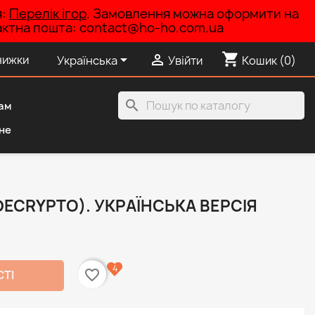
я:
Перелік ігор
. Замовлення можна оформити на
нтактна пошта: contact@ho-ho.com.ua
shopping_cart


нижки
Українська
Увійти
Кошик
(0)
search
ам
не
DECRYPTO). УКРАЇНСЬКА ВЕРСІЯ
4
favorite_border
СТІ