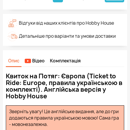
Відгуки від наших клієнтів про Hobby House
Детальніше про варіанти та умови доставки
Опис
Відео
Комплектація
Квиток на Потяг: Європа (Ticket to
Ride: Europe, правила українською в
комплекті). Англійська версія у
Hobby House
Зверніть увагу! Це англійське видання, але до гри
додаються правила українською мовою! Сама гра
- мовонезалежна.