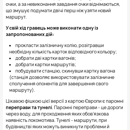
очки, а за невиконання завдання очки віднімаються,
що змушує подумати двічі перш ніж узяти новий
маршрут.
У свій хід гравець може виконати одну із
запропонованих дій:
прокласти залізничну колію, розігравши
необхідну кількість карток відповідного кольору;
добрати дві картки вагонів;
добрати картки маршрутів;
побудувати станцію, скинувши картку вагона
(станція дозволяє використовувати залізничне
сполучення опонентів для завершення свого
маршруту).
Цікавою фішкою цієї версії з картою Європи є паромні
переправи та тунелі
. Паромні переправи - це дороги
через воду, для проходження яких обов'язкова
наявність локомотива. Тунелі - маршрути, при
будівництві яких можуть виникнути проблеми й