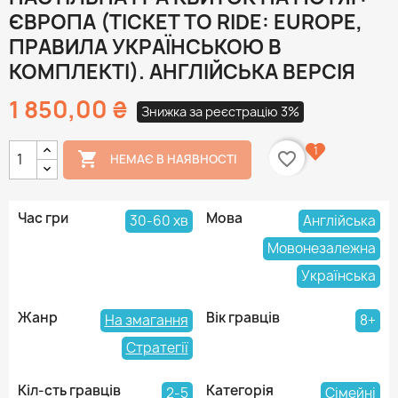
ЄВРОПА (TICKET TO RIDE: EUROPE,
ПРАВИЛА УКРАЇНСЬКОЮ В
КОМПЛЕКТІ). АНГЛІЙСЬКА ВЕРСІЯ
1 850,00 ₴
Знижка за реєстрацію 3%
1

favorite_border
НЕМАЄ В НАЯВНОСТІ
Час гри
Мова
30-60 хв
Англійська
Мовонезалежна
Українська
Жанр
Вік гравців
На змагання
8+
Стратегії
Кіл-сть гравців
Категорія
2-5
Сімейні