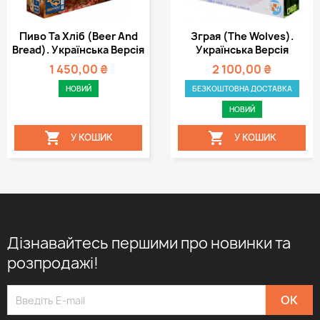
Пиво Та Хліб (Beer And
Зграя (The Wolves).
Bread). Українська Версія
Українська Версія
1 450,00 ₴
2 100,00 ₴
НОВИЙ
БЕЗКОШТОВНА ДОСТАВКА
НОВИЙ


У КОШИК
У КОШИК
Дізнавайтесь першими про новинки та
розпродажі!