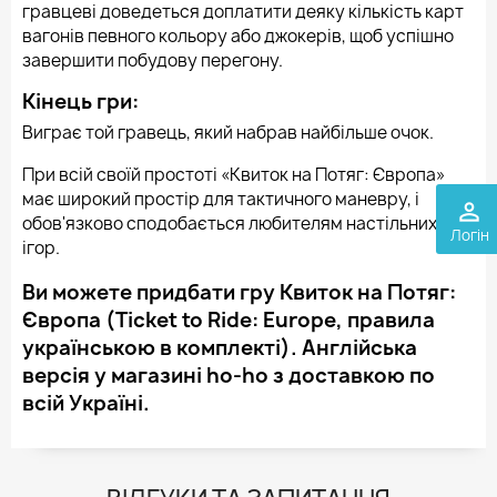
гравцеві доведеться доплатити деяку кількість карт
вагонів певного кольору або джокерів, щоб успішно
завершити побудову перегону.
Кінець гри:
Виграє той гравець, який набрав найбільше очок.
При всій своїй простоті «Квиток на Потяг: Європа»
має широкий простір для тактичного маневру, і
perm_identity
обов'язково сподобається любителям настільних
Логін
ігор.
Ви можете придбати гру Квиток на Потяг:
Європа (Ticket to Ride: Europe, правила
українською в комплекті). Англійська
версія у магазині ho-ho з доставкою по
всій Україні.