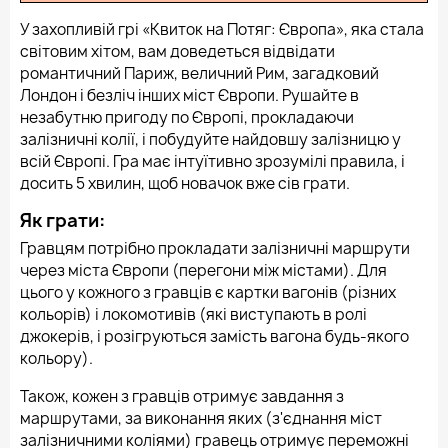
У захопливій грі «Квиток на Потяг: Європа», яка стала
світовим хітом, вам доведеться відвідати
романтичний Париж, величний Рим, загадковий
Лондон і безліч інших міст Європи. Рушайте в
незабутню пригоду по Європі, прокладаючи
залізничні колії, і побудуйте найдовшу залізницю у
всій Європі. Гра має інтуїтивно зрозумілі правила, і
досить 5 хвилин, щоб новачок вже сів грати.
Як грати:
Гравцям потрібно прокладати залізничні маршрути
через міста Європи (перегони між містами). Для
цього у кожного з гравців є картки вагонів (різних
кольорів) і локомотивів (які виступають в ролі
джокерів, і розігруються замість вагона будь-якого
кольору).
Також, кожен з гравців отримує завдання з
маршрутами, за виконання яких (з'єднання міст
залізничними коліями) гравець отримує переможні