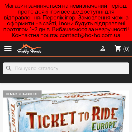
Магазин зачиняється на невизначений період,
проте деякі ігри все ще доступні для
відправлення:
Перелік ігор
. Замовлення можна
оформити на сайті, і вони будуть відправлені
протягом 1-2 днів. Вибачаємося за незручності!
Контактна пошта: contact@ho-ho.com.ua

shopping_cart

(0)
search
НЕМАЄ В НАЯВНОСТІ