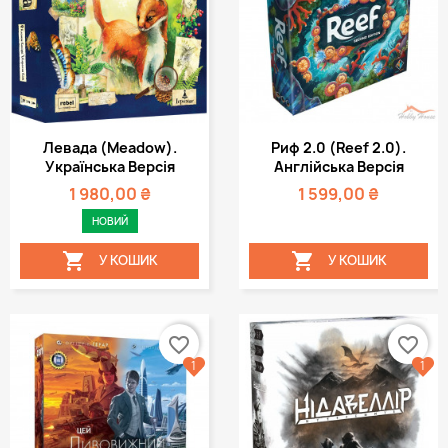
Левада (Meadow).
Риф 2.0 (Reef 2.0).
Українська Версія
Англійська Версія
1 980,00 ₴
1 599,00 ₴
НОВИЙ


У КОШИК
У КОШИК
favorite_border
favorite_border
1
1