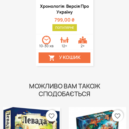
Хронологія: Версія Про
Україну
799,00 ₴
ПОПУЛЯРНЕ
10-30 хв
12+
2+
У КОШИК

МОЖЛИВО ВАМ ТАКОЖ
СПОДОБАЄТЬСЯ
favorite_border
favorite_border