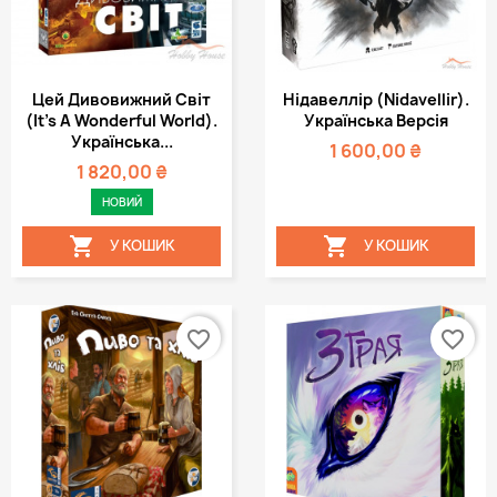
Цей Дивовижний Світ
Нідавеллір (Nidavellir).
(It's A Wonderful World).
Українська Версія
Українська...
1 600,00 ₴
1 820,00 ₴
НОВИЙ


У КОШИК
У КОШИК
favorite_border
favorite_border