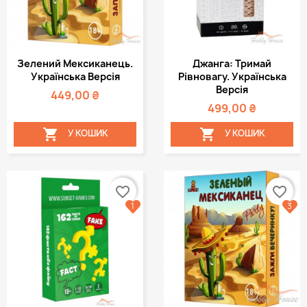
Зелений Мексиканець.
Джанга: Тримай
Українська Версія
Рівновагу. Українська
Версія
449,00 ₴
499,00 ₴


У КОШИК
У КОШИК
favorite_border
favorite_border
1
3