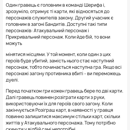
Один гравець є головним в команді Шерифа і,
зрозуміло, отримує ті карти, які відносяться до
персонажів служителів закону. Другий учасник є
головним в загоні Бандитів. Доступні такі типи
персонажів: Атакувальний персонаж і
Прикривальний персонаж. Коли йде бій, то вони
можуть
мінятися місцями. У той момент, коли один з цих
героїв буде убитий, замість нього стає наступний
персонаж, тобто починається наступна гра. Якщо всі
персонажі загону противника вбиті - ви переможець
дуелі.
Перед початком гри кожен гравець бере по дві карти.
Далі гравець повинен розіграти карти з руки,
використовуючи їх для героїв свого загону. Коли
закінчується Розіграш карт, в наявності у гравця
повинно залишитися максимум стільки карт, скільки
життів у Атакувального персонажа. Тому потрібно
скинути у відбій самі непотрібні.