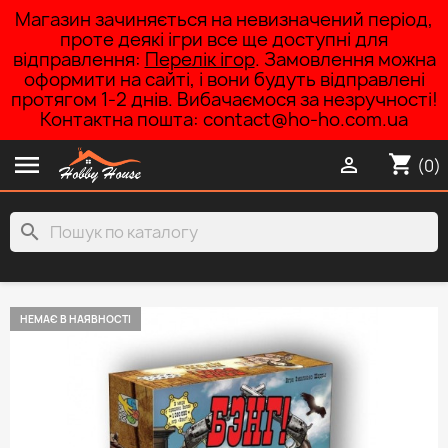
Магазин зачиняється на невизначений період,
проте деякі ігри все ще доступні для
відправлення:
Перелік ігор
. Замовлення можна
оформити на сайті, і вони будуть відправлені
протягом 1-2 днів. Вибачаємося за незручності!
Контактна пошта: contact@ho-ho.com.ua

shopping_cart

(0)
search
НЕМАЄ В НАЯВНОСТІ