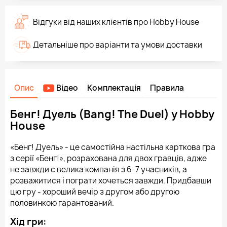
Відгуки від наших клієнтів про Hobby House
Детальніше про варіанти та умови доставки
Опис
Відео
Комплектація
Правила
Бенг! Дуель (Bang! The Duel) у Hobby
House
«Бенг! Дуель» - це самостійна настільна карткова гра
з серії «Бенг!», розрахована для двох гравців, адже
не завжди є велика компанія з 6-7 учасників, а
розважитися і пограти хочеться завжди. Придбавши
цю гру - хороший вечір з другом або другою
половинкою гарантований.
Хід гри: