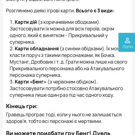
Розглянемо деякі ігрові карти.
Всього є 3 види:
Карти дій
(з коричневими ободками).
Застосовувати їх можна для всіх героїв, окрім
одного, який є винятком - Прикривальний у
perm_identity
суперника.
Логін
Карти обладнання
(з синіми обідками). Їх можна
класти поруч з такими персонажами, як Бочка,
Мустанг, Дробовик і т. д. Грати можна лише на свого
Прикривального персонажа або на Атакувального
персонажа суперника.
Карти «Бенг»
(з червоним обідком).
Застосовувати потрібно стосовно Атакувального
суперника лише один раз під час одного ходу.
Кінець гри:
Гравець програє тоді, коли у нього не залишається
здоров'я, тобто всі персонажі є мертвими.
Ви можете придбати гру Бенг! Дуель