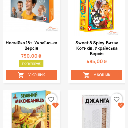
НесміЯка 18+. Українська
Sweet & Spicy. Битва
Версія
Котиків. Українська
Версія
750,00 ₴
495,00 ₴
ПОПУЛЯРНЕ


У КОШИК
У КОШИК
favorite_border
favorite_border
1
2