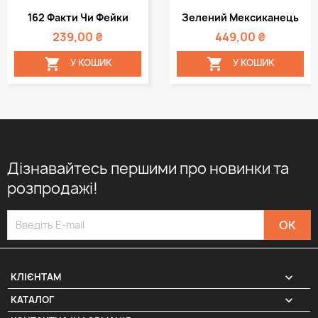
162 Факти Чи Фейки
Зелений Мексиканець
239,00 ₴
449,00 ₴


У КОШИК
У КОШИК
Дізнавайтесь першими про новинки та
розпродажі!

КЛІЄНТАМ

КАТАЛОГ