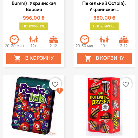
Bumm). Украинская
Пекельний Острів).
Версия
Украинская...
996,00 ₴
880,00 ₴
ПОПУЛЯРНОЕ
ПОПУЛЯРНОЕ
20-30 мин
12+
2-12
20-30 мин
10+
3-12
В КОРЗИНУ
В КОРЗИНУ


favorite_border
favorite_border
1