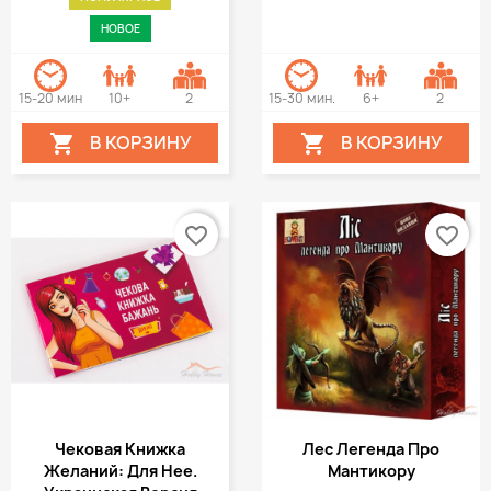
НОВОЕ
15-20 мин
10+
2
15-30 мин.
6+
2
В КОРЗИНУ
В КОРЗИНУ


favorite_border
favorite_border
Чековая Книжка
Лес Легенда Про
Желаний: Для Нее.
Мантикору