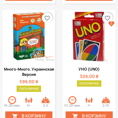
favorite_border
favorite_border
5
Много-Много. Украинская
УНО (UNO)
Версия
329,00 ₴
599,00 ₴
ПОПУЛЯРНОЕ
ПОПУЛЯРНОЕ
10-20 мин.
5+
2-5
От 20 мин.
7+
2-10
В КОРЗИНУ
В КОРЗИНУ

