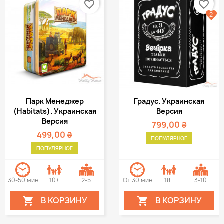
favorite_border
favorite_border
2
Парк Менеджер
Градус. Украинская
(Habitats). Украинская
Версия
Версия
799,00 ₴
499,00 ₴
ПОПУЛЯРНОЕ
ПОПУЛЯРНОЕ
30-50 мин
10+
2-5
От 30 мин
18+
3-10
В КОРЗИНУ
В КОРЗИНУ

