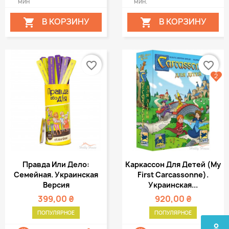
мин
мин.
В КОРЗИНУ
В КОРЗИНУ


favorite_border
favorite_border
2
Правда Или Дело:
Каркассон Для Детей (My
Семейная. Украинская
First Carcassonne).
Версия
Украинская...
399,00 ₴
920,00 ₴
ПОПУЛЯРНОЕ
ПОПУЛЯРНОЕ
perm_identity