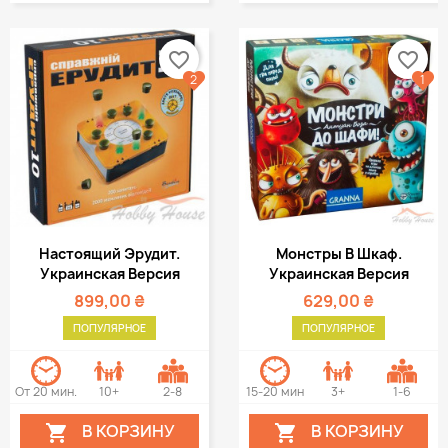
favorite_border
favorite_border
2
1
Настоящий Эрудит.
Монстры В Шкаф.
Украинская Версия
Украинская Версия
899,00 ₴
629,00 ₴
ПОПУЛЯРНОЕ
ПОПУЛЯРНОЕ
От 20 мин.
10+
2-8
15-20 мин
3+
1-6
В КОРЗИНУ
В КОРЗИНУ

