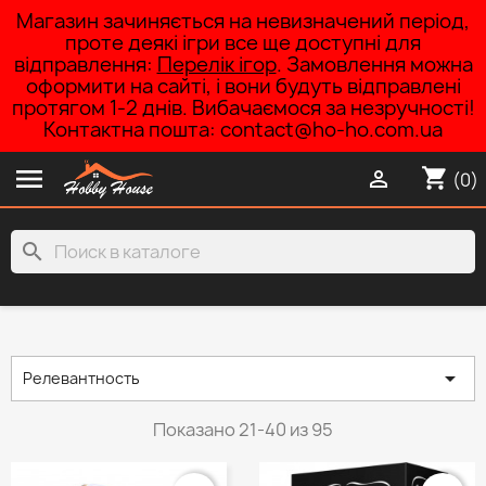
Магазин зачиняється на невизначений період,
проте деякі ігри все ще доступні для
відправлення:
Перелік ігор
. Замовлення можна
оформити на сайті, і вони будуть відправлені
протягом 1-2 днів. Вибачаємося за незручності!
Контактна пошта: contact@ho-ho.com.ua

shopping_cart

(0)
search

Релевантность
Показано 21-40 из 95