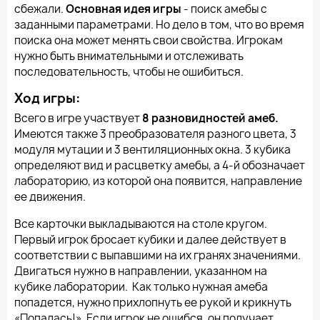
сбежали.
Основная идея игры
- поиск амебы с
заданными параметрами. Но дело в том, что во время
поиска она может менять свои свойства. Игрокам
нужно быть внимательными и отслеживать
последовательность, чтобы не ошибиться.
Ход игры:
Всего в игре участвует
8 разновидностей амеб.
Имеются также 3 преобразователя разного цвета, 3
модуля мутации и 3 вентиляционных окна. 3 кубика
определяют вид и расцветку амебы, а 4-й обозначает
лабораторию, из которой она появится, направление
ее движения.
Все карточки выкладываются на столе кругом.
Первый игрок бросает кубики и далее действует в
соответствии с выпавшими на их гранях значениями.
Двигаться нужно в направлении, указанном на
кубике лаборатории. Как только нужная амеба
попадется, нужно прихлопнуть ее рукой и крикнуть
«Попалась!». Если игрок не ошибся, он получает