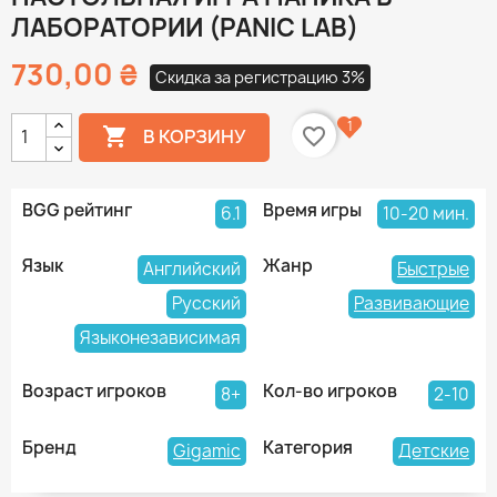
ЛАБОРАТОРИИ (PANIC LAB)
730,00 ₴
Скидка за регистрацию 3%
1

favorite_border
В КОРЗИНУ
BGG рейтинг
Время игры
6.1
10-20 мин.
Язык
Жанр
Английский
Быстрые
Русский
Развивающие
Языконезависимая
Возраст игроков
Кол-во игроков
8+
2-10
Бренд
Категория
Gigamic
Детские