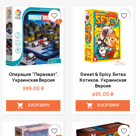
favorite_border
favorite_border
1
Операция "Перехват".
Sweet & Spicy. Битва
Украинская Версия
Котиков. Украинская
Версия
999,00 ₴
495,00 ₴


В КОРЗИНУ
В КОРЗИНУ
favorite_border
favorite_border