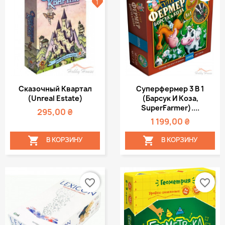
1
Сказочный Квартал
Суперфермер 3 В 1
(Unreal Estate)
(Барсук И Коза,
SuperFarmer)....
295,00 ₴
1 199,00 ₴


В КОРЗИНУ
В КОРЗИНУ
favorite_border
favorite_border