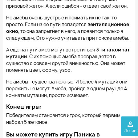
призовой жетон. А если ошибся - отдает свой жетон.
Но амебы очень шустрые и поймать их не так-то
просто. Если на ее пути попадется
вентиляционное
окно
, то она запрыгнет в него, а появится только в
следующем. Это нужно учитывать при поиске амебы.
А еще на пути амеб могут встретиться
3 типа комнат
мутации
. С их помощью амеба превращается в
существо с совсем другой внешностью. Она может
поменять цвет, форму, узор.
Но амебы - существа нежные. И более 4 мутаций они
пережить не могут. Амеба, пройдя в одном раунде 4
комнаты мутации, просто исчезает.
Конец игры:
Победителем становится игрок, который первым
набрал 5 жетонов.
perm_identity
Логин
Вы можете купить игру Паника в