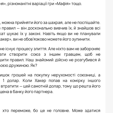
я», різноманітні варіації гри «Мафія» тощо.
 можна прийняти його за шахрая, але не поспішайте.
 правил — він досконально вивчив їх, й знайшов всі
Р
ТОП ВЕСЕЛЫХ ИГР ДЛЯ КОМПАНИИ
кат шукає їх у законі. Навіть якщо ви не планували
«хакер», ви не обов'язково можете його зупинити.
не існує процесу злиття. Але ніхто вам не забороняє
вати створити союз з іншим гравцем, щоб не
шити правил. Наш знайомий дійсно не розгубився й
своєю дружиною. Як?
лишок грошей на покупку нерухомості союзниці, а
а 1 долар. Коли Хакер попав на комірку іншого
г втратити — цей самотній долар, тому що решта його
щена в банку його партнера.
 хто переможе, бо це не головне. Може здатися