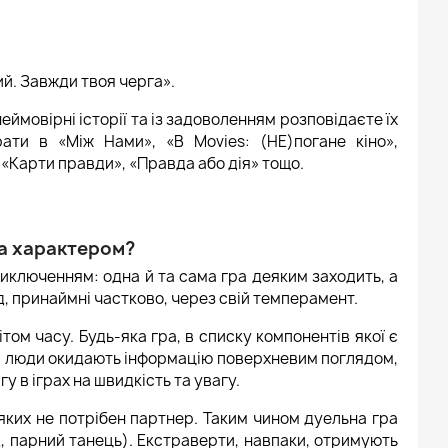
ий. Завжди твоя черга».
ймовірні історії та із задоволенням розповідаєте їх
рати в «Між Нами», «B Movies: (НЕ)погане кіно»,
», «Карти правди», «Правда або дія» тощо.
за характером?
иключенням: одна й та сама гра деяким заходить, а
д, принаймні частково, через свій темперамент.
ітом часу. Будь-яка гра, в списку компонентів якої є
і» люди окидають інформацію поверхневим поглядом,
 в іграх на швидкість та увагу.
яких не потрібен партнер. Таким чином дуельна гра
, парний танець). Екстраверти, навпаки, отримують