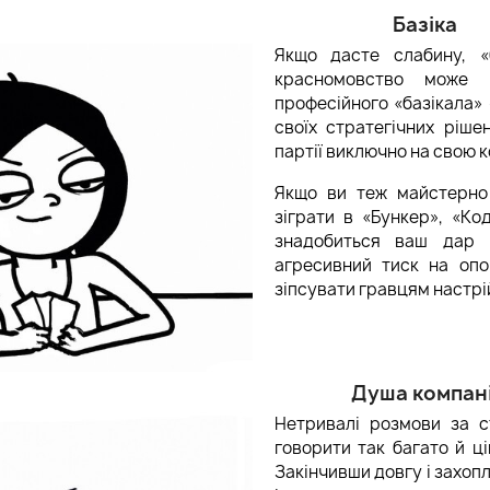
Базіка
Якщо дасте слабину, «
красномовство може 
професійного «базікала»
своїх стратегічних ріше
партії виключно на свою 
Якщо ви теж майстерно
зіграти в «Бункер», «Код
знадобиться ваш дар 
агресивний тиск на опо
зіпсувати гравцям настрій
Душа компані
Нетривалі розмови за 
говорити так багато й ці
Закінчивши довгу і захоп