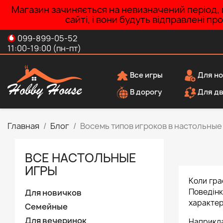
Магазин зачиняється на невизначений період, п
сайті, і вони будуть відправлені п
099-899-05-52
11:00-19:00 (пн-пт)
Все игры
Для но
В дорогу
Для д
Главная
Блог
Восемь типов игроков в настольные
ВСЕ НАСТОЛЬНЫЕ
ИГРЫ
Коли гра
Поведінк
Для новичков
характер
Семейные
Для вечеринок
Наприкл