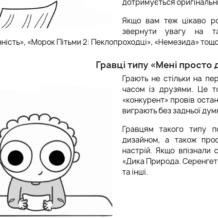
дотримується оригінальн
Якщо вам теж цікаво ро
звернути увагу на так
ність», «Морок Пітьми 2: Пеклопроходці», «Немезида» тощо
Гравці типу «Мені просто
Грають не стільки на пе
часом із друзями. Це т
«конкурент» провів остан
виграють без задньої думк
Гравцям такого типу п
дизайном, а також про
настрій. Якщо впізнали с
«Дика Природа. Серенгеті
та інші.