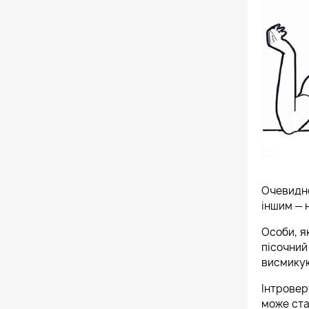
Очевидно
іншим — 
Особи, як
пісочний
висмикую
Інтровер
може ста