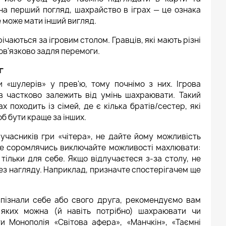
на перший погляд, шахрайство в іграх — це ознака
е може мати інший вигляд.
річаються за ігровим столом. Гравців, які мають різні
ов'язково задля перемоги.
г
 «шулерів» у прев'ю, тому почнімо з них. Ігрова
в частково залежить від умінь шахраювати. Такий
х походить із сімей, де є кілька братів/сестер, які
б бути краще за інших.
учасників гри «чітера», не дайте йому можливість
Не соромлячись виключайте можливості махлювати:
тільки для себе. Якщо відлучаєтеся з-за столу, не
ез нагляду. Наприклад, призначте спостерігачем ще
впізнали себе або свого друга, рекомендуємо вам
 яких можна (й навіть потрібно) шахраювати чи
и Монополія «Світова афера», «Манчкін», «Таємні