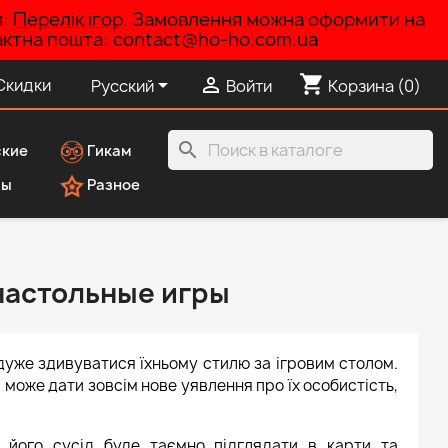
я:
Перелік ігор
. Замовлення можна оформити на
нтактна пошта: contact@ho-ho.com.ua
shopping_cart


Скидки
Русский
Войти
Корзина
(0)
search
кие
Гикам
лы
Разное
 настольные игры
дуже здивуватися їхньому стилю за ігровим столом.
 може дати зовсім нове уявлення про їх особистість,
о його сусід буде таємно підглядати в карти та