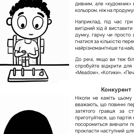
дивним, але «художник» 
кольором, ніж на продумув
Наприклад, під час гри
вигідний хід й виставити
думку, гарну чи просто 
гнатися за кількістю пер
найрізноманітніше та найці
До речі, якщо ви теж бі
спробуйте відкрити для с
«Meadow», «Котики», «Печ
Конкурент
Ніколи не кажіть цьому
вважають, що повинні пер
затятого гравця за с
приготуйтеся, що партія
посоромиться вивчати по
прокласти наступний шлях