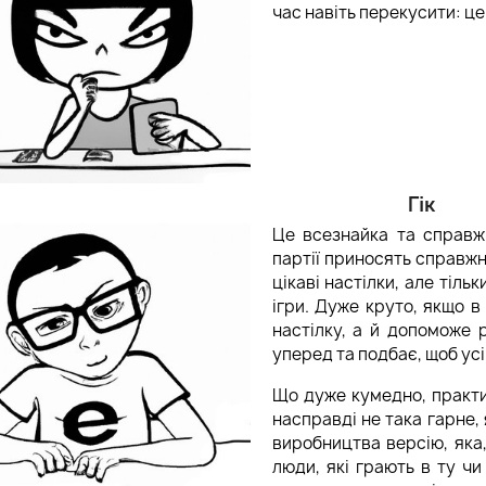
час навіть перекусити: це
Гік
Це всезнайка та справжн
партії приносять справжн
цікаві настілки, але тіль
ігри. Дуже круто, якщо в 
настілку, а й допоможе 
уперед та подбає, щоб ус
Що дуже кумедно, практи
насправді не така гарне, 
виробництва версію, яка,
люди, які грають в ту ч