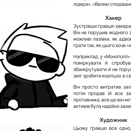
лідери», «Великі сподіванн
Хакер
Зустрівши гравця-хакера,
Він не порушив жодного з
А НЕЗАБЫВАЕМЫХ
ТОП ПОДАРКОВ ДЛЯ ПА
можливі лазівки, як адво
В НА 14 ФЕВРАЛЯ
грати так, як цього хоче 
Наприклад, у «Монополії» 
поміркувати й спробу
збанкрутувати й не пору
зміг зробити коаліцію зі 
Він просто витратив за
потім продав їй все з
противника, все що він мі
активів була надійно захи
Художник
Цьому гравцю все одно,