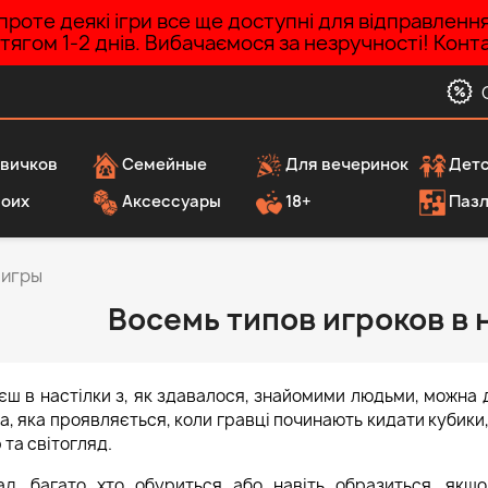
роте деякі ігри все ще доступні для відправленн
ротягом 1-2 днів. Вибачаємося за незручності! Ко
вичков
Семейные
Для вечеринок
Детс
воих
Аксессуары
18+
Паз
 игры
Восемь типов игроков в
єш в настілки з, як здавалося, знайомими людьми, можна 
а, яка проявляється, коли гравці починають кидати кубики,
 та світогляд.
ад, багато хто обуриться або навіть образиться, якщ