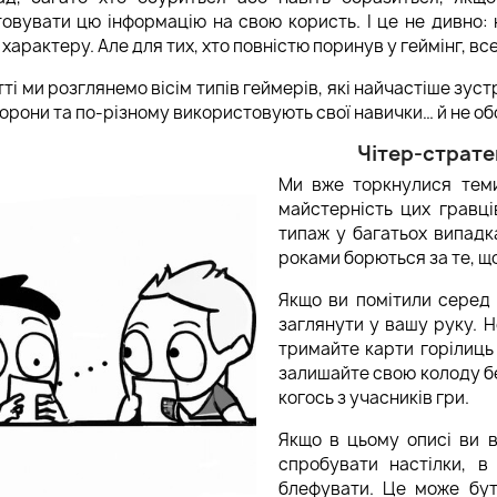
овувати цю інформацію на свою користь. І це не дивно: 
характеру. Але для тих, хто повністю поринув у геймінг, вс
тті ми розглянемо вісім типів геймерів, які найчастіше зуст
торони та по-різному використовують свої навички… й не об
Чітер-страте
Ми вже торкнулися теми
майстерність цих гравці
типаж у багатьох випадка
роками борються за те, що
Якщо ви помітили серед 
заглянути у вашу руку. 
тримайте карти горілиць 
залишайте свою колоду б
когось з учасників гри.
Якщо в цьому описі ви 
спробувати настілки, в
блефувати. Це може бут