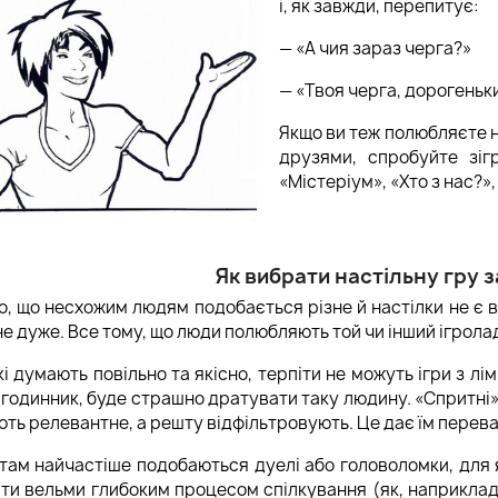
і, як завжди, перепитує:
— «А чия зараз черга?»
— «Твоя черга, дорогеньк
Якщо ви теж полюбляєте не
друзями, спробуйте зіг
«Містеріум», «‎Хто з нас?‎
Як вибрати настільну гру 
, що несхожим людям подобається різне й настілки не є в
не дуже. Все тому, що люди полюбляють той чи інший ігрола
і думають повільно та якісно, терпіти не можуть ігри з лім
 годинник, буде страшно дратувати таку людину. «Спритн
ть релевантне, а решту відфільтровують. Це дає їм перевагу
там найчастіше подобаються дуелі або головоломки, для 
ти вельми глибоким процесом спілкування (як, наприклад