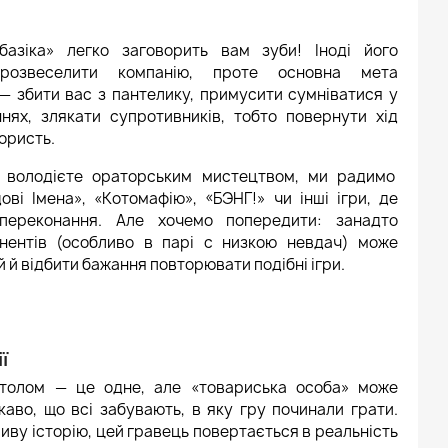
базіка» легко заговорить вам зуби! Іноді його
розвеселити компанію, проте основна мета
 — збити вас з пантелику, примусити сумніватися у
ннях, злякати супротивників, тобто повернути хід
користь.
 володієте ораторським мистецтвом, ми радимо
ові Імена», «Котомафію», «БЭНГ!» чи інші ігри, де
переконання. Але хочемо попередити: занадто
нентів (особливо в парі с низкою невдач) може
 й відбити бажання повторювати подібні ігри.
ї
столом — це одне, але «товариська особа» може
каво, що всі забувають, в яку гру починали грати.
ливу історію, цей гравець повертається в реальність