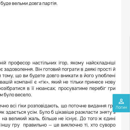
 буде вельми довга партія.
ій професор настільних ігор, якому найскладніші
є задоволення. Він готовий пограти в деякі прості й
ки тому, що ви будете довго вникати в його улюблені
вашій компанії є «гік», який не тільки принесе нову
розібратися в її нюансах; просуватиме перебіг гри
ім було весело.
perm_identity
чно всі гіки розповідають, що поточне видання гри
Логин
як здається усім. Було б цікавіше разкласти зняту з
 на великий жаль, більше не існує. До того ж єдині
и іншу гру правильно — це виключно ті, хто суворо