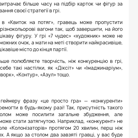
витрачає більше часу на підбір карток чи фігур за
ання своєї стратегії в грі.
 в «Квиток на потяг», гравець може пропустити
 різнокольорові вагони так, щоб завершити, на його
цікаву фігуру. У грі «7 чудес» «художник» може не
еможних очок, а мати на меті створити найкрасивіше,
кавіше місто до кінця партії.
льше полюбляєте творчість, ніж конкуренцію в грі,
ебе такі настілки, як «Діксіт» чи «Імаджинаріум»,
ворк», «Контур», «Азул» тощо.
 геймеру фразу «це просто гра» — «конкуренти»
емогти в будь-якому разі! Так, присутність такого
толом може посилити загальне збудження, але
 може стати затягнутою. Наприклад, «конкурент» не
ле «Колонізаторів» протягом 20 хвилин, перш ніж
. А якщо за столом два завзяті гравці, у вас буде