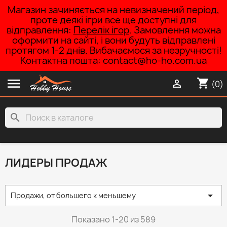
Магазин зачиняється на невизначений період,
проте деякі ігри все ще доступні для
відправлення:
Перелік ігор
. Замовлення можна
оформити на сайті, і вони будуть відправлені
протягом 1-2 днів. Вибачаємося за незручності!
Контактна пошта: contact@ho-ho.com.ua

shopping_cart

(0)
search
ЛИДЕРЫ ПРОДАЖ

Продажи, от большего к меньшему
Показано 1-20 из 589