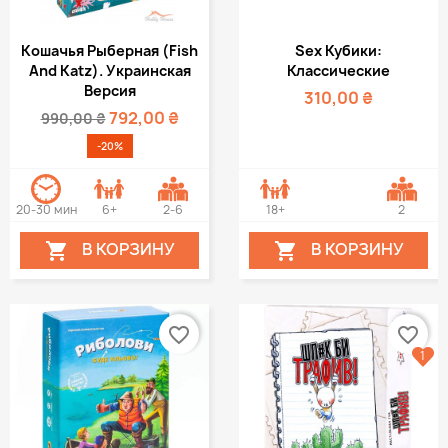
Кошачья Рыберная (Fish
Sex Кубики:
And Katz). Украинская
Классические
Версия
310,00 ₴
792,00 ₴
990,00 ₴
-20%
20-30 мин
6+
2-6
18+
2
В КОРЗИНУ
В КОРЗИНУ


favorite_border
favorite_border
1