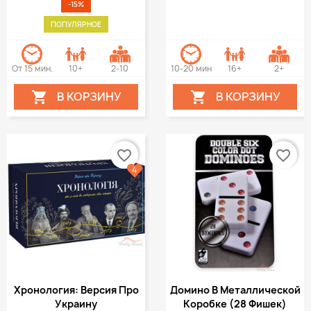
-15%
ПОПУЛЯРНОЕ
От 15 мин.
10+
2-10
10-20 мин
16+
2+
В КОРЗИНУ
В КОРЗИНУ


favorite_border
favorite_border
4
Хронология: Версия Про
Домино В Металлической
Украину
Коробке (28 Фишек)