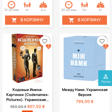
10-20 мин
4+
2-4
20-40 мин
14+
2+
В КОРЗИНУ
В КОРЗИНУ


favorite_border
favorite_border
2
2
perm_identity
Логин
Кодовые Имена:
Между Нами. Украинская
Картинки (Codenames:
Версия
Pictures). Украинская...
799,00 ₴
807,50 ₴
950,00 ₴