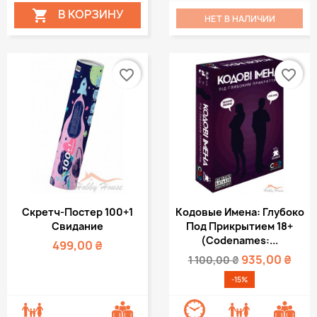
В КОРЗИНУ

НЕТ В НАЛИЧИИ
favorite_border
favorite_border
Скретч-Постер 100+1
Кодовые Имена: Глубоко
Свидание
Под Прикрытием 18+
(Codenames:...
499,00 ₴
935,00 ₴
1 100,00 ₴
-15%