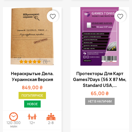
favorite_border
favorite_border
(1)
Нераскрытые Дела.
Протекторы Для Карт
Украинская Версия
Games7Days (56 Х 87 Мм,
Standard USA,...
849,00 ₴
65,00 ₴
ПОПУЛЯРНОЕ
НЕТ В НАЛИЧИИ
НОВОЕ
120-300
12+
2-8
мин