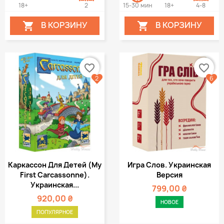
18+
2
15-30 мин
18+
4-8
В КОРЗИНУ
В КОРЗИНУ


favorite_border
favorite_border
2
6
Каркассон Для Детей (My
Игра Слов. Украинская
First Carcassonne).
Версия
Украинская...
799,00 ₴
920,00 ₴
НОВОЕ
ПОПУЛЯРНОЕ