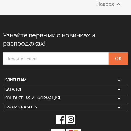
Наверх

Узнайте первыми о новинках и
распродажах!

КЛИЕНТАМ

КАТАЛОГ
КОНТАКТНАЯ ИНФОРМАЦИЯ
keyboard_arrow_down
ГРАФИК РАБОТЫ
keyboard_arrow_down