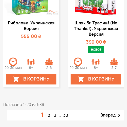
Риболови. Украинская
Шляк Би Трафив! (No
Версия
Thanks!). Украинская
Версия
555,00 ₴
399,00 ₴
НОВОЕ
20-30 мин
6+
2-6
20-30 мин
8+
3-7
В КОРЗИНУ
В КОРЗИНУ


Показано 1-20 из 589
1

Вперед
2
3
…
30