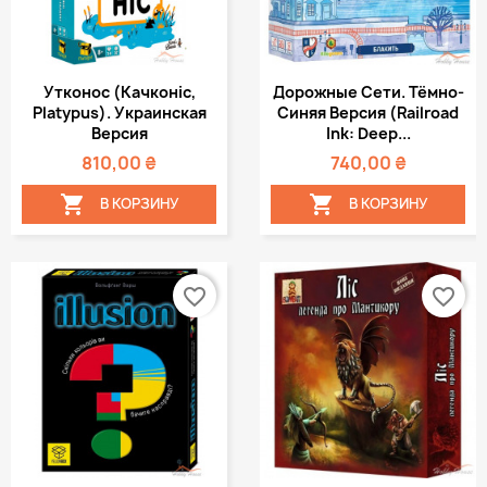
Утконос (Качконіс,
Дорожные Сети. Тёмно-
Platypus). Украинская
Синяя Версия (Railroad
Версия
Ink: Deep...
810,00 ₴
740,00 ₴


В КОРЗИНУ
В КОРЗИНУ
favorite_border
favorite_border