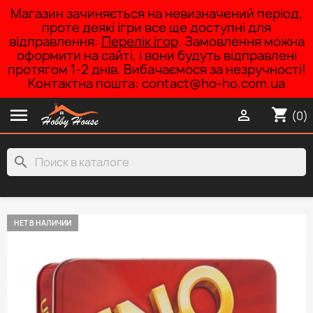
Магазин зачиняється на невизначений період,
проте деякі ігри все ще доступні для
відправлення:
Перелік ігор
. Замовлення можна
оформити на сайті, і вони будуть відправлені
протягом 1-2 днів. Вибачаємося за незручності!
Контактна пошта: contact@ho-ho.com.ua

shopping_cart

(0)
search
НЕТ В НАЛИЧИИ