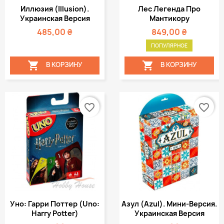
Иллюзия (Illusion).
Лес Легенда Про
Украинская Версия
Мантикору
485,00 ₴
849,00 ₴
ПОПУЛЯРНОЕ


В КОРЗИНУ
В КОРЗИНУ
favorite_border
favorite_border
Уно: Гарри Поттер (Uno:
Азул (Azul). Мини-Версия.
Harry Potter)
Украинская Версия