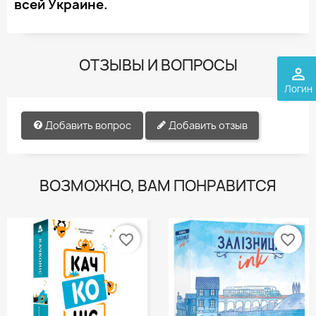
всей Украине.
ОТЗЫВЫ И ВОПРОСЫ
perm_identity
Логин
Добавить вопрос
Добавить отзыв
ВОЗМОЖНО, ВАМ ПОНРАВИТСЯ
favorite_border
favorite_border