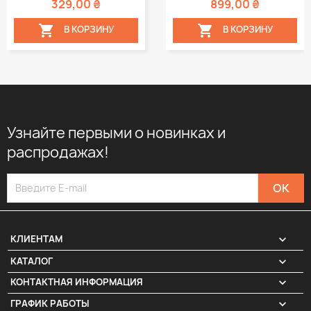
329,00 ₴
899,00 ₴


В КОРЗИНУ
В КОРЗИНУ
Узнайте первыми о новинках и
распродажах!

КЛИЕНТАМ

КАТАЛОГ
КОНТАКТНАЯ ИНФОРМАЦИЯ
keyboard_arrow_down
ГРАФИК РАБОТЫ
keyboard_arrow_down