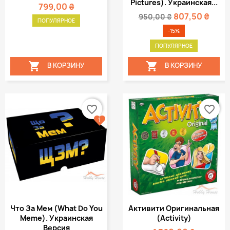
Pictures). Украинская...
799,00 ₴
807,50 ₴
950,00 ₴
ПОПУЛЯРНОЕ
-15%
ПОПУЛЯРНОЕ


В КОРЗИНУ
В КОРЗИНУ
favorite_border
favorite_border
1
Что За Мем (What Do You
Активити Оригинальная
Meme). Украинская
(Activity)
Версия