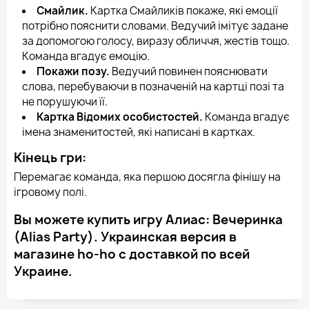
Смайлик.
Картка Смайликів покаже, які емоції
потрібно пояснити словами. Ведучий імітує задане
за допомогою голосу, виразу обличчя, жестів тощо.
Команда вгадує емоцію.
Покажи позу.
Ведучий повинен пояснювати
слова, перебуваючи в позначеній на картці позі та
не порушуючи її.
Картка Відомих особистостей.
Команда вгадує
імена знаменитостей, які написані в картках.
Кінець гри:
Перемагає команда, яка першою досягла фінішу на
ігровому полі.
Вы можете купить игру Алиас: Вечеринка
(Alias ​​Party). Украинская версия в
магазине ho-ho с доставкой по всей
Украине.