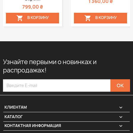
1 360,00 ₴
799,00 ₴


В КОРЗИНУ
В КОРЗИНУ
Узнайте первыми о новинках и
распродажах!

КЛИЕНТАМ

КАТАЛОГ
КОНТАКТНАЯ ИНФОРМАЦИЯ
keyboard_arrow_down