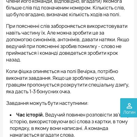
члени його команди, відповідно, вгадати) якомога
більше слів під позначеним номером. Кількість слів,
що було вгадано, визначає кількість ходів на полі.
При поясненні слів забороняється використовувати
навіть частину їх. Але можна зробити це за
допомогою синонімів, антонімів, давати натяки. Якщо
ведучий при поясненні зробив помилку - слово не
приймається і команді доведеться зробити крок
назад.
Коли фішка опиняється на полі Вечірка, потрібно
виконати завдання. Якщо це зроблено успішно,
гравцям пропонується розкрутити спеціальну дзиґу,
яка дасть 1-3 бонусних очка.
Завдання можуть бути наступними:
perm_identity
Логин
Час історій.
Ведучий повинен розповісти зв'язну
історію, використовуючи всі слова з картки, в тому
порядку, в якому вони написані. А команда
намагається вгадати слова.