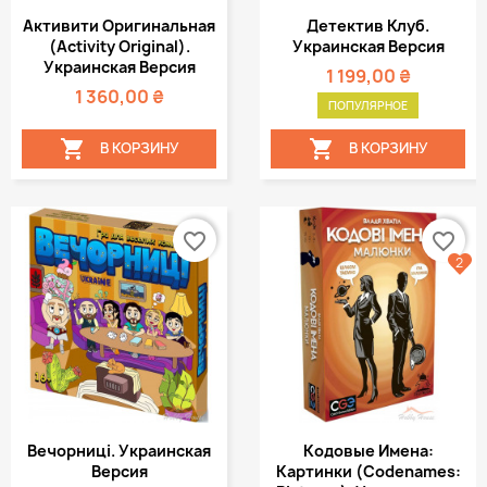
Активити Оригинальная
Детектив Клуб.
(Activity Original).
Украинская Версия
Украинская Версия
1 199,00 ₴
1 360,00 ₴
ПОПУЛЯРНОЕ


В КОРЗИНУ
В КОРЗИНУ
favorite_border
favorite_border
2
Вечорниці. Украинская
Кодовые Имена:
Версия
Картинки (Codenames: