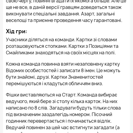
свою чергу, повинні вгадати їх якомога більше. Але це
ще не все, в даній версії гравцям доведеться також
виконувати спеціальні завдання. Азарт, загальні
веселощі та приємне проведення часу гарантовані.
Хід гри:
Учасники діляться на команди. Картки зі словами
розташовуються стопками. Картки з Позиціями та
Смайликами знаходяться на своїх місцях на полі.
Кожна команда повинна взяти незаповнену картку
Відомих особистостей і записати 8 імен. Це можуть
бути знайомі, друзі. Картки Знаменитостей
перемішуються і кладуться обличчям вниз.
Фішки виставляються на Старт. Команда вибирає
ведучого, який бере зі столу кілька карток. На них
написано по 8 слів. Загадувати будуть тільки слова
під визначеним заздалегідь номером. Пісочний
годинник перевертається і починається відлік.
Ведучий повинен за цей час встигнути загадати (а